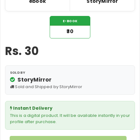
ebook
StoryMirror
E-BOOK
₹30
Rs.
30
SOLD BY
StoryMirror
Sold and Shipped by StoryMirror
Instant Delivery
This is a digital product. It will be available instantly in your
profile after purchase.