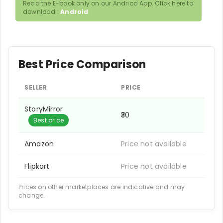
Read the E-book only on our Andriod App. Click here to
download :
Android
Best Price Comparison
SELLER
PRICE
StoryMirror
₹30
Best price
Amazon
Price not available
Flipkart
Price not available
Prices on other marketplaces are indicative and may
change.