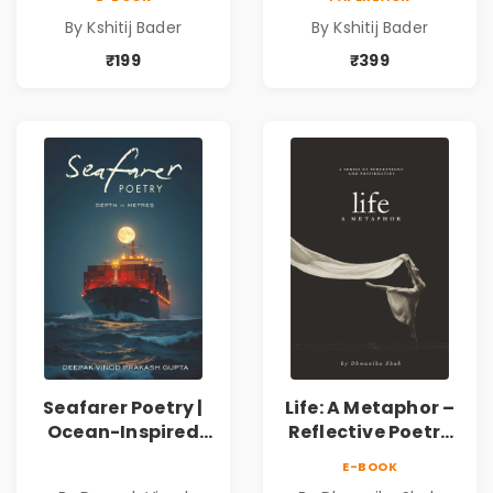
Spiritual &
Spiritual &
By Kshitij Bader
By Kshitij Bader
Philosophical
Philosophical
Poems by Kshitij
Poems by Kshitij
₹199
₹399
Bader
Bader
Seafarer Poetry |
Life: A Metaphor –
Ocean-Inspired
Reflective Poetry
Contemporary
on Healing,
E-BOOK
Poems
Emotions, Love,