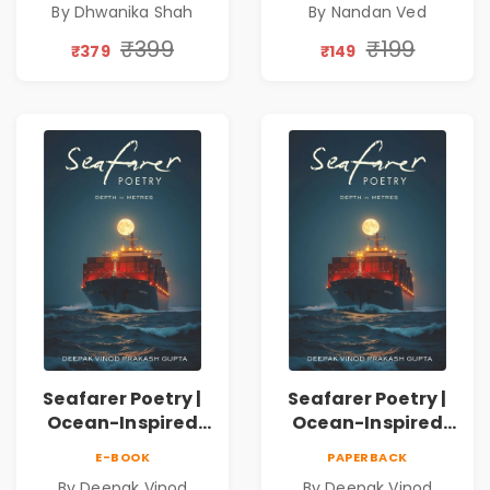
By Dhwanika Shah
By Nandan Ved
Silence & Self-
Book
Discovery | A
₹399
₹199
₹379
₹149
Journey Through
Inner Thoughts &
Human
Connection | By
Dhwanika Shah
Seafarer Poetry |
Seafarer Poetry |
Ocean-Inspired
Ocean-Inspired
Contemporary
Contemporary
E-BOOK
PAPERBACK
Poems
Poems
By Deepak Vinod
By Deepak Vinod