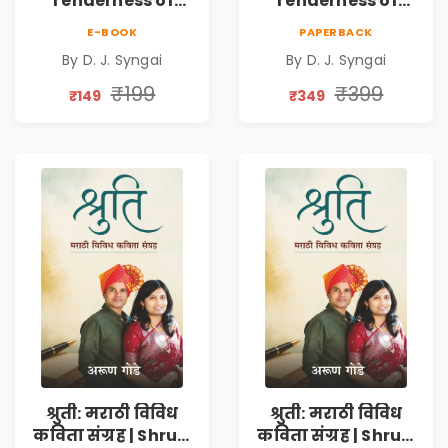
Tenderness of
Tenderness of
Loving Someone |
Loving Someone |
E-BOOK
PAPERBACK
A Heartfelt Poetry
A Heartfelt Poetry
By D. J. Syngai
By D. J. Syngai
Collection on
Collection on
Unrequited Love,
Unrequited Love,
₹199
₹399
₹149
₹349
Healing, Self-
Healing, Self-
Discovery &
Discovery &
Emotional
Emotional
Resilience
Resilience
श्रुती: मराठी विविध
श्रुती: मराठी विविध
कविता संग्रह | Shruti
कविता संग्रह | Shruti