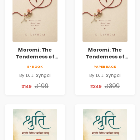
Moromi: The
Moromi: The
Tenderness of
Tenderness of
Loving Someone |
Loving Someone |
E-BOOK
PAPERBACK
A Heartfelt Poetry
A Heartfelt Poetry
By D. J. Syngai
By D. J. Syngai
Collection on
Collection on
Unrequited Love,
Unrequited Love,
₹199
₹399
₹149
₹349
Healing, Self-
Healing, Self-
Discovery &
Discovery &
Emotional
Emotional
Resilience
Resilience