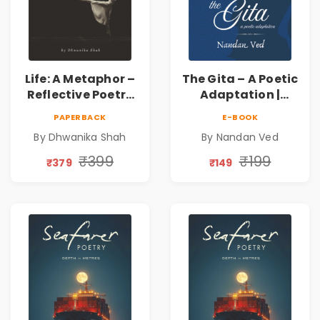
Life: A Metaphor –
The Gita – A Poetic
Reflective Poetry
Adaptation |
on Healing,
Nandan Ved |
PAPERBACK
E-BOOK
Emotions, Love,
Spiritual Poetry
By Dhwanika Shah
By Nandan Ved
Silence & Self-
Book
Discovery | A
₹399
₹199
₹379
₹149
Journey Through
Inner Thoughts &
Human
Connection | By
Dhwanika Shah