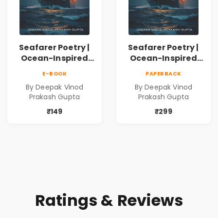
Seafarer Poetry |
Seafarer Poetry |
Ocean-Inspired
Ocean-Inspired
Contemporary
Contemporary
E-BOOK
PAPERBACK
Poems
Poems
By Deepak Vinod
By Deepak Vinod
Prakash Gupta
Prakash Gupta
₹149
₹299
Ratings & Reviews