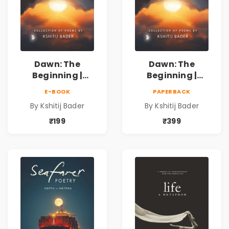
Dawn: The
Dawn: The
Beginning |
Beginning |
Collection of
Collection of
E-BOOK
PAPERBACK
Spiritual &
Spiritual &
By Kshitij Bader
By Kshitij Bader
Philosophical
Philosophical
Poems by Kshitij
Poems by Kshitij
₹199
₹399
Bader
Bader