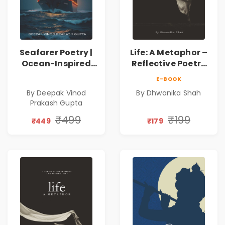
Seafarer Poetry |
Life: A Metaphor –
Ocean-Inspired
Reflective Poetry
Contemporary
on Healing,
E-BOOK
Poems
Emotions, Love,
By Deepak Vinod
By Dhwanika Shah
Silence & Self-
Prakash Gupta
Discovery | A
Journey Through
₹499
₹199
₹449
₹179
Inner Thoughts &
Human
Connection | By
Dhwanika Shah