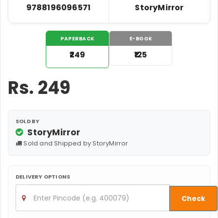
9788196096571
StoryMirror
PAPERBACK
E-BOOK
₹249
₹125
Rs.
249
SOLD BY
StoryMirror
Sold and Shipped by StoryMirror
DELIVERY OPTIONS
Check