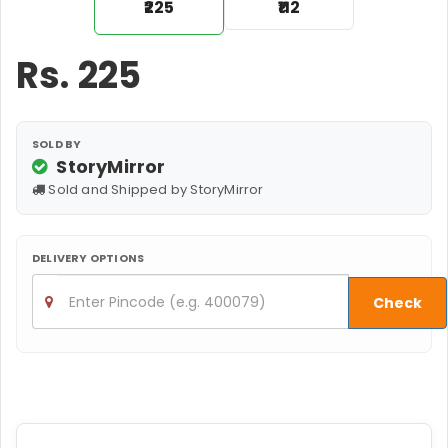
₹225
₹112
Rs.
225
SOLD BY
StoryMirror
Sold and Shipped by StoryMirror
DELIVERY OPTIONS
Check