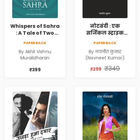
Whispers of Sahra
नोटबंदी : एक
: A Tale of Two
सर्जिकल स्ट्राइक
Girls | Courageous
(Notebandi : Ek
PAPERBACK
PAPERBACK
Story | Epic
Surgical Strike) |
By Akhil Vishnu
By नवनीत कुमार
Journey of
विमुद्रीकरण
Muralidharan
(Navneet Kumar)
Changing Life
(Demonetisation)
| काला धन (Black
₹349
₹299
₹399
Economy)