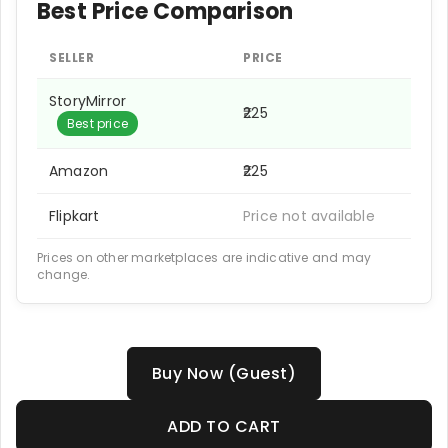
Best Price Comparison
SELLER
PRICE
StoryMirror
₹225
Best price
Amazon
₹225
Flipkart
Price not available
Prices on other marketplaces are indicative and may
change.
Buy Now (Guest)
ADD TO CART