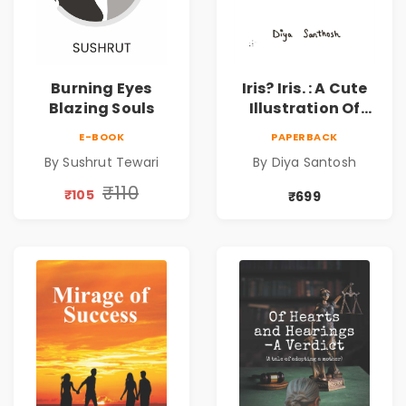
Burning Eyes
Iris? Iris. : A Cute
Blazing Souls
Illustration Of
Self-Love And
E-BOOK
PAPERBACK
Discovery | Unveil
By Sushrut Tewari
By Diya Santosh
The Inner You
₹110
₹105
₹699