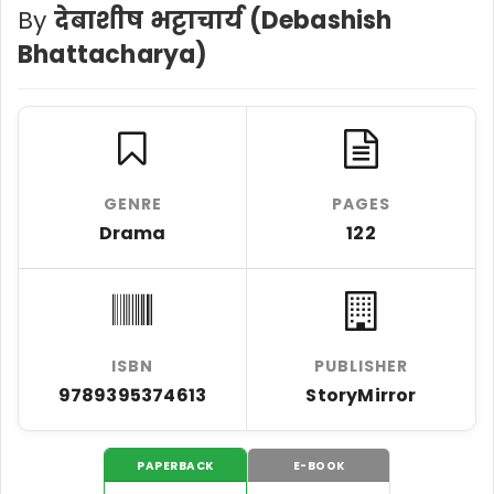
By
देबाशीष भट्टाचार्य (Debashish
Bhattacharya)
GENRE
PAGES
Drama
122
ISBN
PUBLISHER
9789395374613
StoryMirror
PAPERBACK
E-BOOK