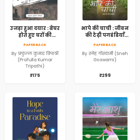
उजड़ा हुआ दयार : बेघर
भापे की चाची : जीवन
होते हुए घरों की
की टेढ़ी पगडंडियाँ
दास्तान (Ujda Hua
(Bhape ki Chachi :
PAPERBACK
PAPERBACK
Dayyar : Beghar
Jeevan ki Tedhi
By प्रफुल्ल कुमार त्रिपाठी
By स्नेह गोस्वामी (Sneh
Hote Huye Gharon
Pagadandiyaan)
(Prafulla Kumar
Goswami)
Ki Dastan)
Tripathi)
₹175
₹299