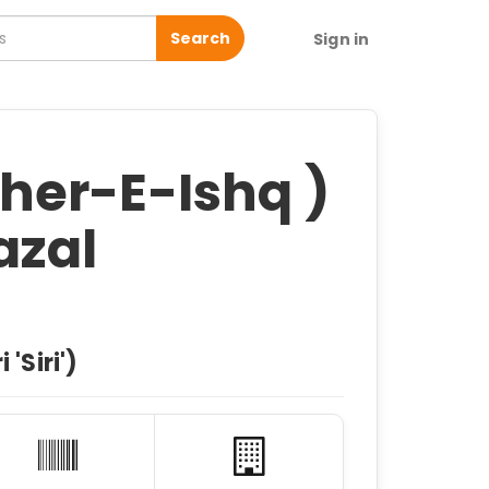
Search
Sign in
eher-E-Ishq )
hazal
 'Siri')