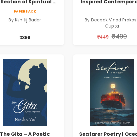
llection of Spiritual &
Inspired Contempor
ilosophical Poems by
Poems
PAPERBACK
Kshitij Bader
By Kshitij Bader
By Deepak Vinod Praka
Gupta
₹499
₹449
₹399
The Gita – A Poetic
Seafarer Poetry | Oce