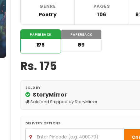
GENRE
PAGES
Poetry
106
9
PAPERBACK
PAPERBACK
₹175
₹99
Rs.
175
SOLD BY
StoryMirror
Sold and Shipped by StoryMirror
DELIVERY OPTIONS
Ch