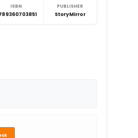
ISBN
PUBLISHER
789360703851
StoryMirror
eck