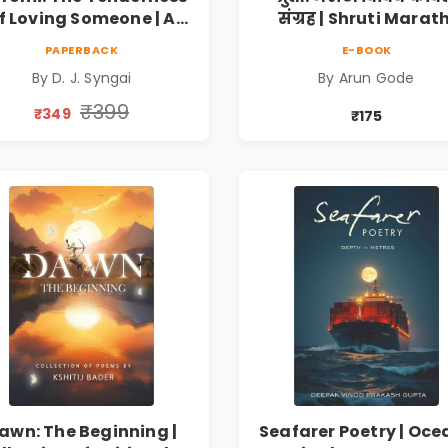
f Loving Someone | A
संग्रह | Shruti Marath
Heartfelt Poetry
Vividh Kavita Sangra
PAPERBACK
E-BOOK
lection on Unrequited
सामाजिक, ऐतिहासिक
By D. J. Syngai
By Arun Gode
Love, Healing, Self-
देशभक्ती, प्रेम, शृंगार व
iscovery & Emotional
प्रेरणादायी मराठी कविता
₹399
₹349
₹175
Resilience
Marathi Poetry Boo
awn: The Beginning |
Seafarer Poetry | Oce