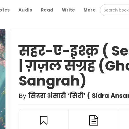
otes
Audio
Read
Write
More
सहर-ए-इश्क़ ( S
| ग़ज़ल संग्रह (G
Sangrah)
By
सिदरा अंसारी ‘सिरी’ ( Sidra Ansari