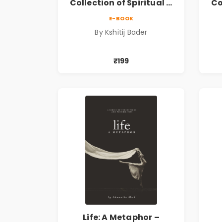
Collection of Spiritual &
Co
Philosophical Poems by
Ph
E-BOOK
Kshitij Bader
By Kshitij Bader
₹199
Life: A Metaphor –