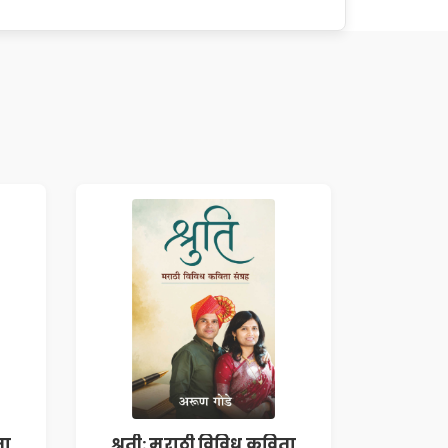
ता
श्रुती: मराठी विविध कविता