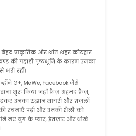
 बेहद प्राकृतिक और शांत शहर कोटद्वार
ाखण्ड की पहाड़ी पृष्ठभूमि के कारण उनका
े भरी रहीं।
 उन्होंने G+, MeWe, Facebook जैसे
लिखना शुरू किया जहाँ फ़ैज़ अहमद फ़ैज़,
 पढ़कर उनका रुझान शायरी और ग़ज़लों
 की रचनाएँ पढ़ीं और उनकी शैली को
ंने नए युग के प्यार, इंतज़ार और धोखे
।