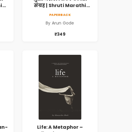
i
संग्रह | Shruti Marathi
h |
Vividh Kavita Sangrah |
PAPERBACK
,
सामाजिक, ऐतिहासिक,
By Arun Gode
देशभक्ती, प्रेम, शृंगार व
 |
प्रेरणादायी मराठी कविता |
₹349
k
Marathi Poetry Book
an-
Life: A Metaphor –