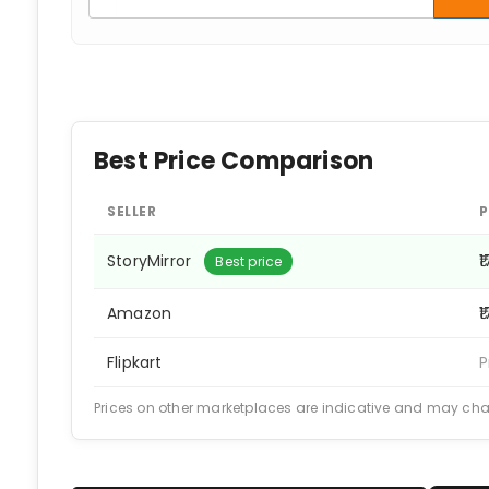
Best Price Comparison
SELLER
P
StoryMirror
₹
Best price
Amazon
₹
Flipkart
P
Prices on other marketplaces are indicative and may ch