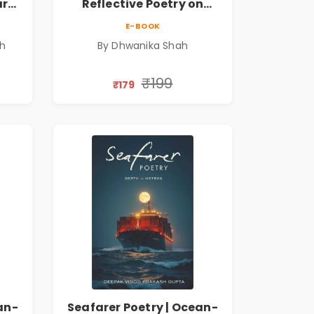
ary
Reflective Poetry on
Healing, Emotions, Love,
E-BOOK
Silence & Self-Discovery |
sh
By Dhwanika Shah
A Journey Through Inner
Thoughts & Human
Connection | By
₹199
₹179
Dhwanika Shah
an-
Seafarer Poetry | Ocean-