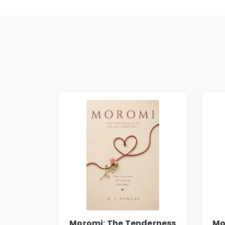
Moromi: The Tenderness
Mo