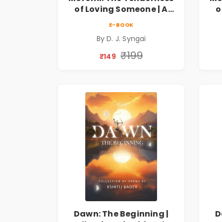
of Loving Someone | A
o
Heartfelt Poetry
E-BOOK
Collection on Unrequited
Col
By D. J. Syngai
Love, Healing, Self-
Discovery & Emotional
D
₹199
₹149
Resilience
Dawn: The Beginning |
D