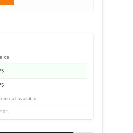
RICE
175
175
rice not available
ange.