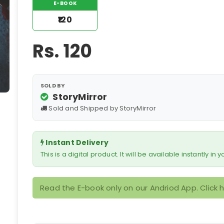
E-BOOK
₹120
Rs.
120
SOLD BY
StoryMirror
Sold and Shipped by StoryMirror
Instant Delivery
This is a digital product. It will be available instantly in
Read the E-book only on our Andriod App. Click 