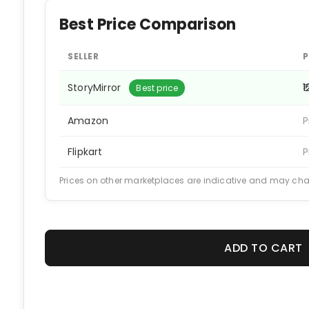
Best Price Comparison
SELLER
P
StoryMirror
₹
Best price
Amazon
P
Flipkart
P
Prices on other marketplaces are indicative and may ch
ADD TO CART