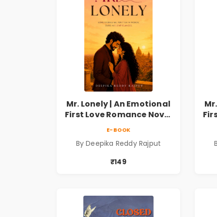
Mr. Lonely | An Emotional
Mr.
First Love Romance Novel
Fir
| By Deepika Reddy
E-BOOK
Rajput | Pre-Order
By Deepika Reddy Rajput
₹149