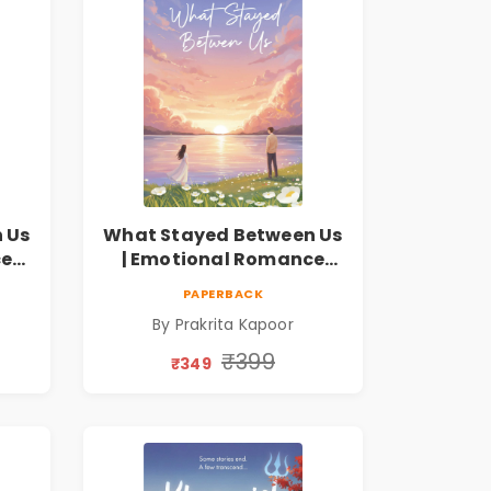
 Us
What Stayed Between Us
ce
| Emotional Romance
Novel
PAPERBACK
By Prakrita Kapoor
₹399
₹349