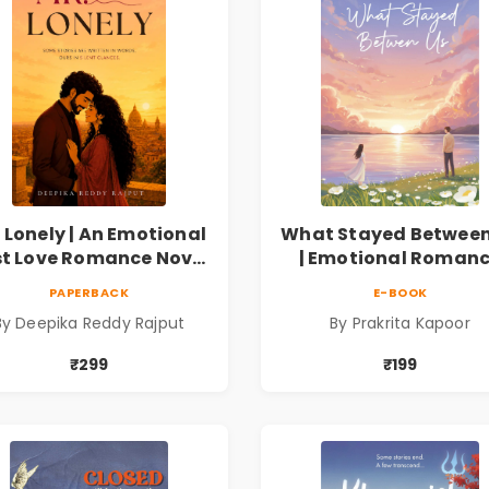
 Lonely | An Emotional
What Stayed Between
st Love Romance Novel
| Emotional Roman
| By Deepika Reddy
Novel
PAPERBACK
E-BOOK
Rajput
By Deepika Reddy Rajput
By Prakrita Kapoor
₹299
₹199