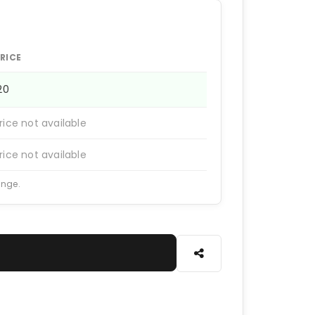
RICE
120
rice not available
rice not available
ange.