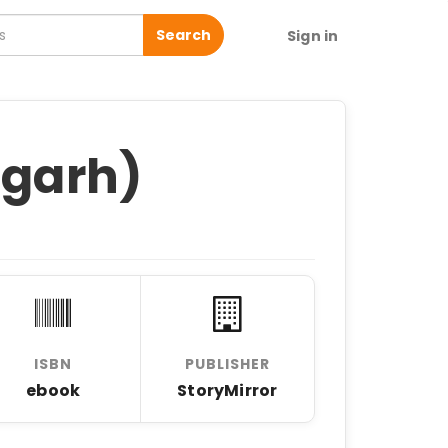
Search
Sign in
garh)
ISBN
PUBLISHER
ebook
StoryMirror