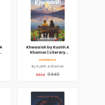
 A
Khwaaish by Kushh A
Khamar | Literary
ian
Romance Novel | Indian
PAPERBACK
Fiction | Valentine's Day
By Kushh A Khamar
Special 10% Discount
₹449
₹404