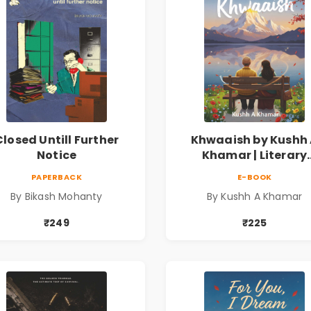
Closed Untill Further
Khwaaish by Kushh
Notice
Khamar | Literary
Romance Novel | Ind
PAPERBACK
E-BOOK
Fiction
By Bikash Mohanty
By Kushh A Khamar
₹249
₹225