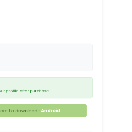
 your profile after purchase.
here to download :
Android