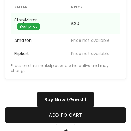
SELLER
PRICE
StoryMirror
₹420
Best price
Amazon
Price not available
Flipkart
Price not available
Prices on other marketplaces are indicative and may
change.
Buy Now (Guest)
ADD TO CART