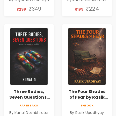
By Jayaram G Sathya
By Kunal Deshbhratar
inventing the
wheel | By
₹349
₹224
₹299
₹199
Jayaram G
Sathya
Three Bodies,
The Four Shades
Seven Questions |
of Fear by Rasik
A Gripping Murder
Upadhyay |
PAPERBACK
E-BOOK
Mystery Thriller
Psychological
By Kunal Deshbhratar
By Rasik Upadhyay
Fiction Book