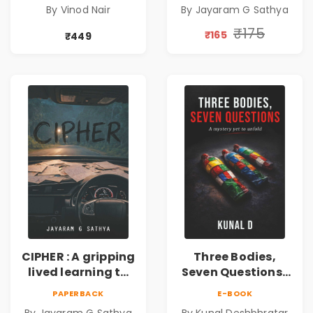
By Vinod Nair
By Jayaram G Sathya
Corporate Thriller
inventing the
wheel | By
₹175
₹165
₹449
Jayaram G
Sathya
CIPHER : A gripping
Three Bodies,
lived learning to
Seven Questions |
conserve efforts
A Gripping Murder
PAPERBACK
E-BOOK
and time in re-
Mystery Thriller