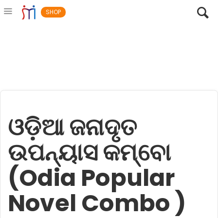
SHOP
ଓଡ଼ିଆ ଜନାଦୃତ
ଉପନ୍ୟାସ କମ୍ବୋ
(Odia Popular
Novel Combo )