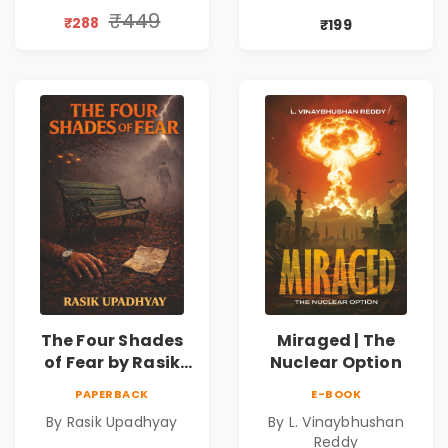
₹449
₹288
₹199
The Four Shades
Miraged | The
of Fear by Rasik
Nuclear Option
Upadhyay |
PAPERBACK
E-BOOK
Psychological
By Rasik Upadhyay
By L. Vinaybhushan
Fiction Book
Reddy