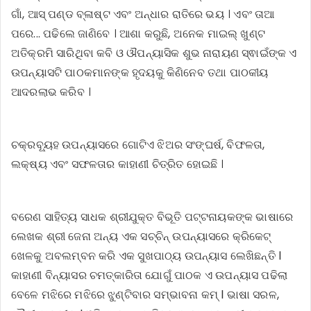
ଗାଁ, ଆସ୍ ପଣ୍ଡ ବ୍ଳାଷ୍ଟ ଏବଂ ଅନ୍ଧାର ରାତିରେ ଭୟ । ଏବଂ ତାଆ
ପରେ... ପଢିଲେ ଜାଣିବେ । ଆଶା କରୁଛି, ଅନେକ ମାଇଲ୍ ଖୁଣ୍ଟ
ଅତିକ୍ରମି ସାରିଥିବା କବି ଓ ଔପନ୍ୟାସିକ ଶୁଭ ନାରାୟଣ ସ୍ଵାଇଁଙ୍କ ଏ
ଉପନ୍ୟାସଟି ପାଠକମାନଙ୍କ ହୃଦୟକୁ କିଣିନେବ ତଥା ପାଠକୀୟ
ଆଦରଲାଭ କରିବ ।
ଚକ୍ରବ୍ୟୂହ ଉପନ୍ୟାସରେ ଗୋଟିଏ ଝିଅର ସଂଙ୍ଘର୍ଷ, ବିଫଳତା,
ଲକ୍ଷ୍ୟ ଏବଂ ସଫଳତାର କାହାଣୀ ଚିତ୍ରିତ ହୋଇଛି ।
ବରେଣ ସାହିତ୍ୟ ସାଧକ ଶ୍ରୀଯୁକ୍ତ ବିଭୂତି ପଟ୍ଟନାୟକଙ୍କ ଭାଷାରେ
ଲେଖକ ଶ୍ରୀ ଜେନା ଅନ୍ୟ ଏକ ସଚ୍ଚିନ୍ ଉପନ୍ୟାସରେ କ୍ରିକେଟ୍
ଖେଳକୁ ଅବଲମ୍ବନ କରି ଏକ ସୁଖପାଠ୍ୟ ଉପନ୍ୟାସ ଲେଖିଛନ୍ତି l
କାହାଣୀ ବିନ୍ୟାସର ଚମତ୍କାରିତା ଯୋଗୁଁ ପାଠକ ଏ ଉପନ୍ୟାସ ପଢିଲା
ବେଳେ ମଝିରେ ମଝିରେ ଝୁଣ୍ଟିବାର ସମ୍ଭାବନା କମ୍ l ଭାଷା ସରଳ,