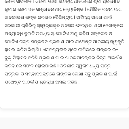
ଶୈଳୀ ସାବଲୀଳ l ଓଡିଶା ଭାଷା ସାହିତ୍ୟ ଆକାଶରେ ଶ୍ରୀ ପ୍ରମୋଦ
କୁମାର ଜେନା ଏକ ସମ୍ଭାବନାମୟ ଜ୍ୟୋତିଷ୍କ l ମୌଳିକ ରଚନା ତଥା
ସାବଲୀଳତା ତାଙ୍କ ରଚନାର ବୈଶିଷ୍ଟ୍ୟ l ସାହିତ୍ୟ ସାଧନା ପାଇଁ
ସରକାରୀ ଚାକିରିରୁ ସ୍ୱେଚ୍ଛାକୃତ ଅବସର ନେଇଥିବା ଶ୍ରୀ ଜେନାଙ୍କର
ଅଦ୍ୟାବଧି ଦୁଇଟି ଉପନ୍ୟାସ, ଗୋଟିଏ ଅଣୁ କବିତା ସଙ୍କଳନ ଓ
ଗୋଟିଏ ଗଳ୍ପ ସଙ୍କଳନ ପ୍ରକାଶ ପାଇ ଯଥେଷ୍ଟ ପାଠକୀୟ ସ୍ୱୀକୃତି
ହାସଲ କରିସାରିଲାଣି l ଏତଦବ୍ୟତୀତ ଷ୍ଟୋରୀମିରରେ ତାଙ୍କର ଇ-
ବୁକ୍ ସିଂହାସନ ବତିଶି ପ୍ରକାଶ ପାଇ ପାଠକମାନଙ୍କର ଚିତ୍ତ ଆକର୍ଷଣ
କରିବାରେ ସଫଳ ହୋଇପାରିଛି l ଓଡିଶାର ସ୍ୱନାମଧନ୍ୟ ପତ୍ର
ପତ୍ରିକା ଓ ସମ୍ବାଦପତ୍ରରେ ତାଙ୍କର ଲେଖା ସବୁ ପ୍ରକାଶ ପାଇଁ
ଯଥେଷ୍ଟ ପାଠକୀୟ ଶ୍ରଦ୍ଧା ହାସଲ କରିଛି .