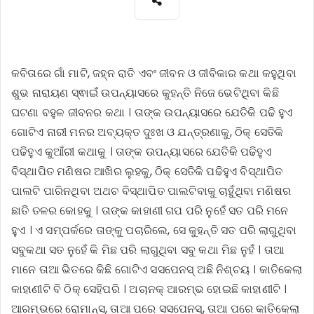
କବିତାରେ ଗାଁ ମାଟି, ଜହ୍ନ ରାତି ଏବଂ ଜୀବନ ଓ ଜୀବିକାର କଥା କହୁଥିବା
ଶୁଭ ନାରାୟଣ ସ୍ଵାଇଁ ଉପନ୍ୟାସରେ କୁହନ୍ତି ନିଜେ ଭେଟିଥିବା କିଛି
ଘଟଣା ବହୁଳ ଜୀବନର କଥା । ତାଙ୍କ ଉପନ୍ୟାସରେ ଯେତିକି ପଢି ହୁଏ
ଗୋଟିଏ ନାରୀ ମନର ଅବ୍ୟକ୍ତ ଦୁଃଖ ଓ ଯନ୍ତ୍ରଣାକୁ, ଠିକ୍ ସେତିକି
ପଢିହୁଏ କୁଆଁରୀ କଥାକୁ । ତାଙ୍କ ଉପନ୍ୟାସରେ ଯେତିକି ପଢିହୁଏ
ବିସ୍ଥାପିତ ମଣିଷର ଆଖିର ଲୁହକୁ, ଠିକ୍ ସେତିକି ପଢିହୁଏ ବିସ୍ଥାପିତ
ପାଲଟି ପାରିନଥିବା ଅଥଚ ବିସ୍ଥାପିତ ପାଲଟିବାକୁ ଚାହୁଁଥିବା ମଣିଷର
ଛାତି ତଳର କୋହକୁ । ତାଙ୍କ କାହାଣୀ ଗପ ପରି ନୁହେଁ ସତ ପରି ମନେ
ହୁଏ । ଏ ସମ୍ପର୍କରେ ତାଙ୍କୁ ପଚାରିଲେ, ସେ କୁହନ୍ତି ସତ ପରି ଲାଗୁଥିବା
ସବୁକଥା ସତ ନୁହେଁ କି ମିଛ ପରି ଲାଗୁଥିବା ସବୁ କଥା ମିଛ ନୁହଁ । ତାଆ
ମାନେ ତାଆ ଭିତରେ କିଛି ଗୋଟିଏ ସସପେନସ୍ ଅଛି ନିଶ୍ଚୟ । କାତିକେଲା
କାହାଣୀଟି ବି ଠିକ୍ ସେହିପରି । ଅଚାନକ୍ ଆରମ୍ଭ ହୋଇଛି କାହାଣୀଟି ।
ଆରମ୍ଭରେ ରୋମାନ୍ସ, ତାଆ ପରେ ସସପେନସ୍, ତାଆ ପରେ କାତିକେଲା