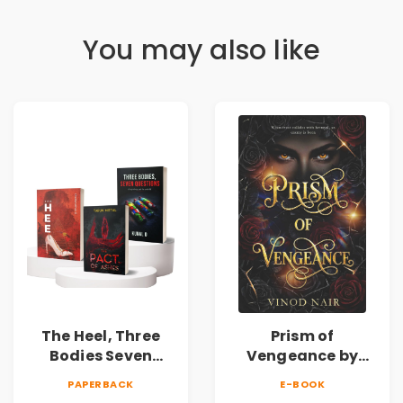
You may also like
The Heel, Three
Prism of
Bodies Seven
Vengeance by
Questions & Pact
Vinod Nair |
PAPERBACK
E-BOOK
of Ashes Book
Psychological