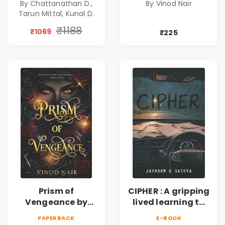
By Chattanathan D.,
By Vinod Nair
Combo of 3:
Corporate Thriller
Tarun Mittal, Kunal D.
Psychological
Thriller, Mystery,
₹1188
₹1069
₹225
Crime Fiction,
Suspense & Dark
Secrets Collection
Prism of
CIPHER : A gripping
Vengeance by
lived learning to
Vinod Nair |
conserve efforts
PAPERBACK
E-BOOK
Psychological
and time in re-