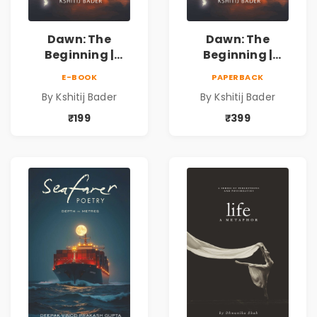
Dawn: The
Dawn: The
Beginning |
Beginning |
Collection of
Collection of
E-BOOK
PAPERBACK
Spiritual &
Spiritual &
By Kshitij Bader
By Kshitij Bader
Philosophical
Philosophical
Poems by Kshitij
Poems by Kshitij
₹199
₹399
Bader
Bader