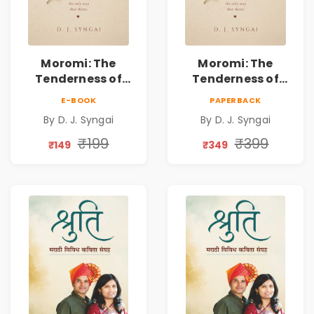
Moromi: The
Moromi: The
Tenderness of
Tenderness of
Loving Someone |
Loving Someone |
E-BOOK
PAPERBACK
A Heartfelt Poetry
A Heartfelt Poetry
By D. J. Syngai
By D. J. Syngai
Collection on
Collection on
Unrequited Love,
Unrequited Love,
₹199
₹399
₹149
₹349
Healing, Self-
Healing, Self-
Discovery &
Discovery &
Emotional
Emotional
Resilience
Resilience