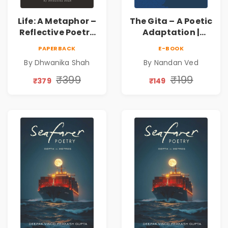
Life: A Metaphor –
The Gita – A Poetic
Reflective Poetry
Adaptation |
on Healing,
Nandan Ved |
PAPERBACK
E-BOOK
Emotions, Love,
Spiritual Poetry
By Dhwanika Shah
By Nandan Ved
Silence & Self-
Book
Discovery | A
₹399
₹199
₹379
₹149
Journey Through
Inner Thoughts &
Human
Connection | By
Dhwanika Shah