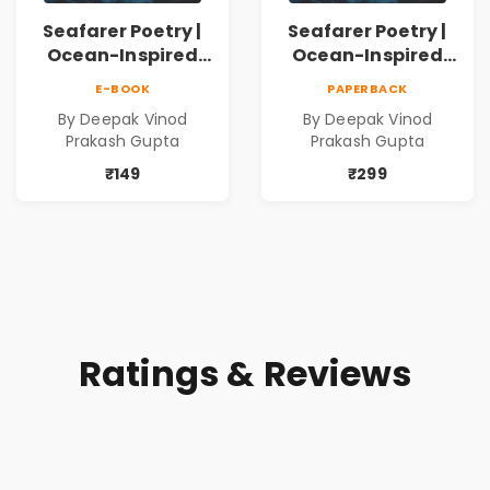
Seafarer Poetry |
Seafarer Poetry |
Ocean-Inspired
Ocean-Inspired
Contemporary
Contemporary
E-BOOK
PAPERBACK
Poems
Poems
By Deepak Vinod
By Deepak Vinod
Prakash Gupta
Prakash Gupta
₹149
₹299
Ratings & Reviews