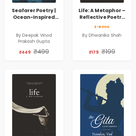
Seafarer Poetry |
Life: A Metaphor –
Ocean-Inspired
Reflective Poetry
Contemporary
on Healing,
E-BOOK
Poems
Emotions, Love,
By Deepak Vinod
By Dhwanika Shah
Silence & Self-
Prakash Gupta
Discovery | A
Journey Through
₹499
₹199
₹449
₹179
Inner Thoughts &
Human
Connection | By
Dhwanika Shah