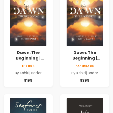
Dawn: The
Dawn: The
Beginning |
Beginning |
Collection of
Collection of
E-BOOK
PAPERBACK
Spiritual &
Spiritual &
By Kshitij Bader
By Kshitij Bader
Philosophical
Philosophical
Poems by Kshitij
Poems by Kshitij
₹199
₹399
Bader
Bader