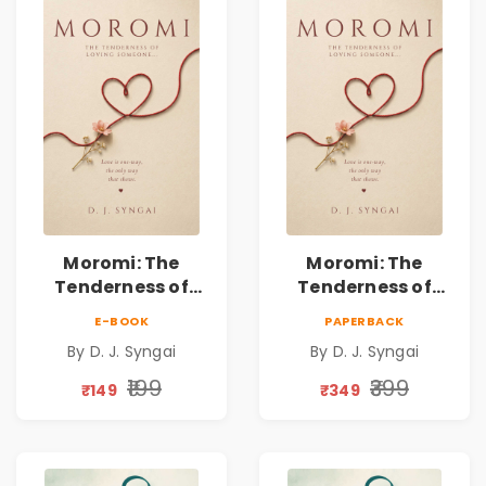
Moromi: The
Moromi: The
Tenderness of
Tenderness of
Loving Someone |
Loving Someone |
E-BOOK
PAPERBACK
A Heartfelt Poetry
A Heartfelt Poetry
By D. J. Syngai
By D. J. Syngai
Collection on
Collection on
Unrequited Love,
Unrequited Love,
₹199
₹399
₹149
₹349
Healing, Self-
Healing, Self-
Discovery &
Discovery &
Emotional
Emotional
Resilience
Resilience