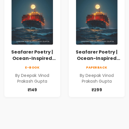
Seafarer Poetry |
Seafarer Poetry |
Ocean-Inspired
Ocean-Inspired
Contemporary
Contemporary
E-BOOK
PAPERBACK
Poems
Poems
By Deepak Vinod
By Deepak Vinod
Prakash Gupta
Prakash Gupta
₹149
₹299