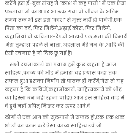
करेंगे इस ई-बुक संग्रह में "काश मैं कह पाती " मैं एक ऐसा
पछतावा जो काश पर आ रूक गया वो जीवन के अंतिम
समय तक भी इस इस "काश" से मुक्त नहीं हो पावेगी,एक
पिता का दर्द, फिर मिलेंगे,अढ़ाई कोस, फिर मिलेंगे,
कहानियां वो कविताएं-रेप,वो आखरी पल,सत्ता की बिमारी
,मेरा तुम्हारा पहले से नाता, अहसास मेरे मन के ,आदि की
ऐसी रचनाएं हैं जो दिल छू गई हैं।
सभी रचनाकारों का प्रयास हमें कुछ कहता है ,आज
साहित्य ,काव्य की भीड़ में हमारा यह प्रयास कहां तक
सफल हुआ इसका निर्णय तो पाठक ही करेंगे,मेरा तो यह
कहना है कि कवियों,कहानीकारों, साहित्यकारों को भीड़
का हिस्सा बन नहीं रहना चाहिए आज इस साहित्य बाढ़ में
वे डूबे नहीं अपितु निखर कर ऊपर आवे,वे
लोगों में एक आग को सुलगाने में सफल हो,एक एक शब्द
शोलों का काम करें ऐसा काव्य साहित्य रचे जो