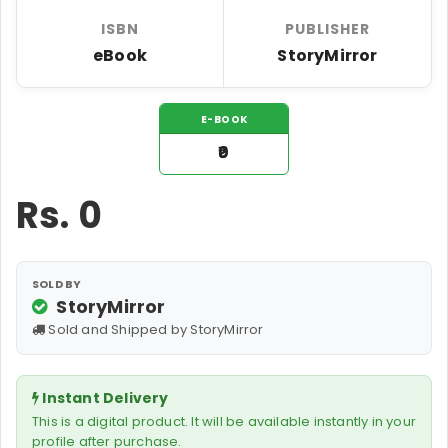
ISBN
PUBLISHER
eBook
StoryMirror
E-BOOK
₹0
Rs.
0
SOLD BY
StoryMirror
Sold and Shipped by StoryMirror
Instant Delivery
This is a digital product. It will be available instantly in your
profile after purchase.