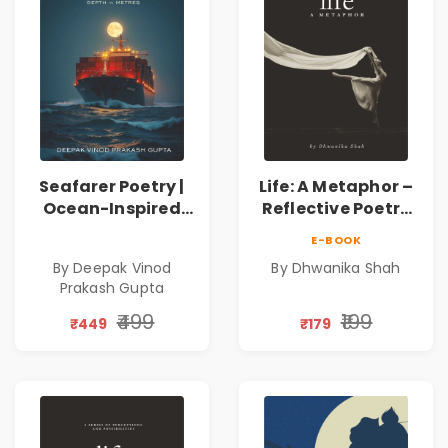
Seafarer Poetry |
Life: A Metaphor –
Ocean-Inspired
Reflective Poetry
Contemporary
on Healing,
E-BOOK
Poems
Emotions, Love,
By Deepak Vinod
By Dhwanika Shah
Silence & Self-
Prakash Gupta
Discovery | A
Journey Through
₹499
₹199
₹449
₹179
Inner Thoughts &
Human
Connection | By
Dhwanika Shah