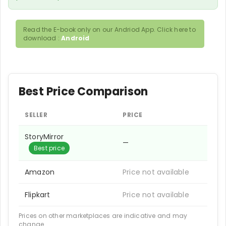
Read the E-book only on our Andriod App. Click here to
download :
Android
Best Price Comparison
SELLER
PRICE
StoryMirror
—
Best price
Amazon
Price not available
Flipkart
Price not available
Prices on other marketplaces are indicative and may
change.