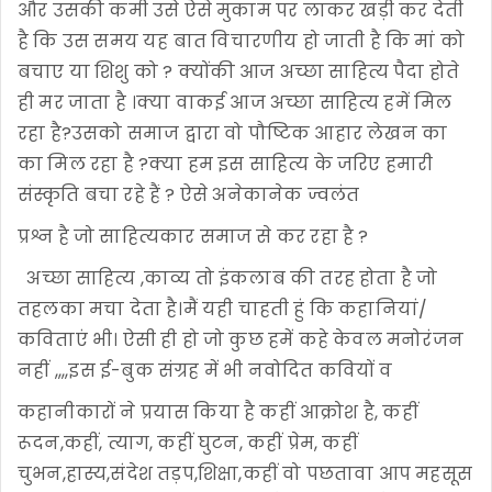
और उसकी कमी उसे ऐसे मुकाम पर लाकर खड़ी कर देती
है कि उस समय यह बात विचारणीय हो जाती है कि मां को
बचाए या शिशु को ? क्योंकी आज अच्छा साहित्य पैदा होते
ही मर‌ जाता है ।क्या वाकई आज अच्छा साहित्य हमें मिल
रहा है?उसको समाज द्वारा वो पौष्टिक आहार लेखन का
का मिल रहा है ?क्या हम इस साहित्य के जरिए हमारी
संस्कृति बचा रहे हैं ? ऐसे अनेकानेक ज्वलंत
प्रश्न है जो साहित्यकार समाज से कर रहा‌ है ?
अच्छा साहित्य ,काव्य तो इंकलाब की तरह होता है जो
तहलका मचा देता है।मैं यही चाहती हुं कि कहानियां/
कविताएं भी। ऐसी ही हो जो कुछ हमें कहे केवल मनोरंजन
नहीं ,,,,इस ई-बुक संग्रह में भी नवोदित कवियों व
कहानीकारों ने प्रयास किया है कहीं आक्रोश है, कहीं
रूदन,कहीं, त्याग, कहीं घुटन, कहीं प्रेम, कहीं
चुभन,हास्य,संदेश तड़प,शिक्षा,कहीं वो पछतावा आप महसूस