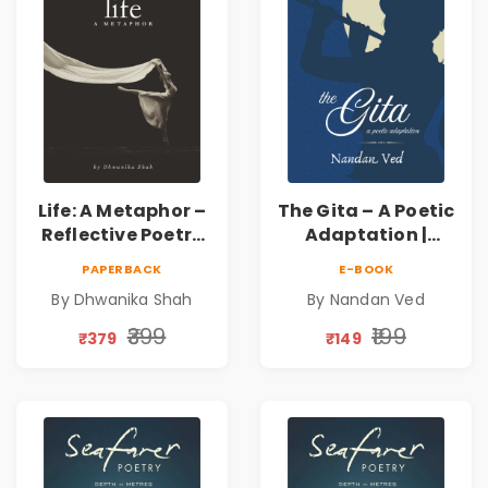
Life: A Metaphor –
The Gita – A Poetic
Reflective Poetry
Adaptation |
on Healing,
Nandan Ved |
PAPERBACK
E-BOOK
Emotions, Love,
Spiritual Poetry
By Dhwanika Shah
By Nandan Ved
Silence & Self-
Book
Discovery | A
₹399
₹199
₹379
₹149
Journey Through
Inner Thoughts &
Human
Connection | By
Dhwanika Shah