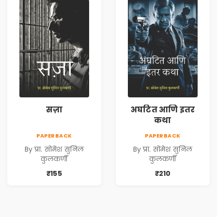
सज़ा
अघटित आणि इतर
कथा
PAPERBACK
PAPERBACK
By प्रा. सोमेश सुनिल
By प्रा. सोमेश सुनिल
कुलकर्णी
कुलकर्णी
₹155
₹210