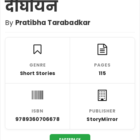
दीर्घायन
By
Pratibha Tarabadkar
GENRE
PAGES
Short Stories
115
ISBN
PUBLISHER
9789360706678
StoryMirror
PAPERBACK