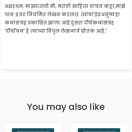
अक्षरधन, माझ्यातली मी, मराठी साहित्य वाचन कट्टा,माझे
पान इ.वर नियमित लेखन करतात. त्यांचा'इंद्रधनुष्य'हा
कथासंग्रह प्रकाशित झाला आहे.दुसरा दीर्घकथासंग्रह
'दीर्घायन' हे त्यांच्या विपुल लेखनाचे द्योतक आहे."
You may also like