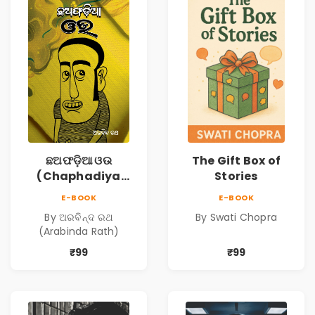
ଛଅଫଡ଼ିଆ ଓଉ
The Gift Box of
(Chaphadiya
Stories
Oua)
E-BOOK
E-BOOK
By ଅରବିନ୍ଦ ରଥ
By Swati Chopra
(Arabinda Rath)
₹99
₹99