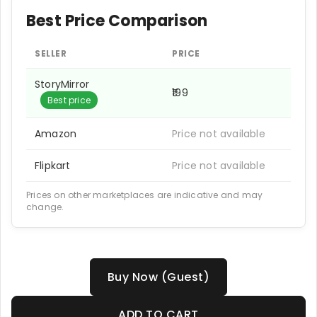
Best Price Comparison
SELLER
PRICE
StoryMirror
₹199
Best price
Amazon
Price not available
Flipkart
Price not available
Prices on other marketplaces are indicative and may
change.
Buy Now (Guest)
ADD TO CART