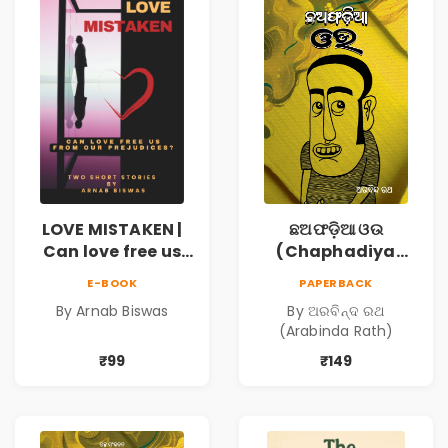
LOVE MISTAKEN |
ଛଅଫଡ଼ିଆ ଓଉ
Can love free us
(Chaphadiya
from our
Oua)
E-BOOK
PAPERBACK
prejudices?
By Arnab Biswas
By ଅରବିନ୍ଦ ରଥ
(Arabinda Rath)
₹99
₹149