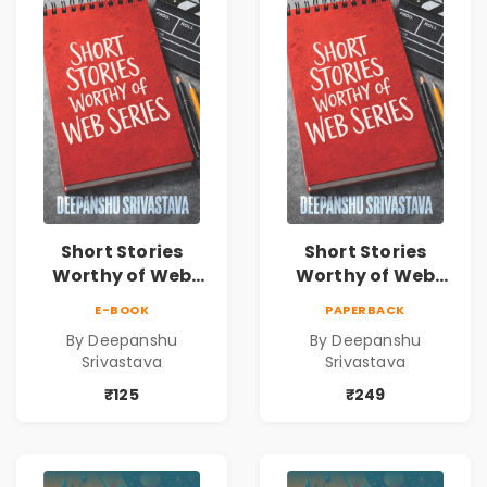
Short Stories
Short Stories
Worthy of Web
Worthy of Web
Series | Cinematic
Series | Cinematic
E-BOOK
PAPERBACK
Fiction by
Fiction by
By Deepanshu
By Deepanshu
Deepanshu
Deepanshu
Srivastava
Srivastava
Srivastava
Srivastava
₹125
₹249