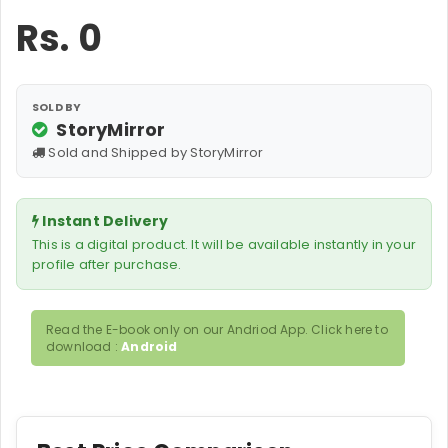
Rs.
0
SOLD BY
StoryMirror
Sold and Shipped by StoryMirror
Instant Delivery
This is a digital product. It will be available instantly in your
profile after purchase.
Read the E-book only on our Andriod App. Click here to
download :
Android