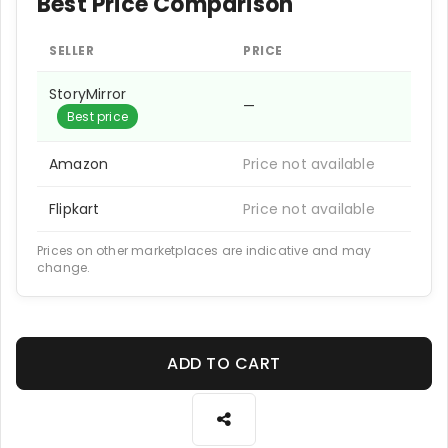
Best Price Comparison
SELLER
PRICE
StoryMirror
—
Best price
Amazon
Price not available
Flipkart
Price not available
Prices on other marketplaces are indicative and may
change.
ADD TO CART