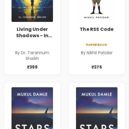
Living Under
The RSS Code
Shadows - In
Search of an
PAPERBACK
Identity| Dr.
By Dr. Tarannum
By Nikhil Patidar
Tarannum Shaikh
Shaikh
| Pre-Order
₹399
₹375