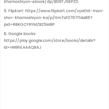
Khamoshiyon-ebook/dp/B09TJ59PZD
5. Flipkart: https://www.flipkart.com/vyathit-man-
shor-khamoshiyon-ka/p/itm7af0767f1da88?
pid=RBKGCFRYMZBZ5MBP
6. Google books:
https://play.google.com/store/books/details?
id=HN9hEAAAQBAJ