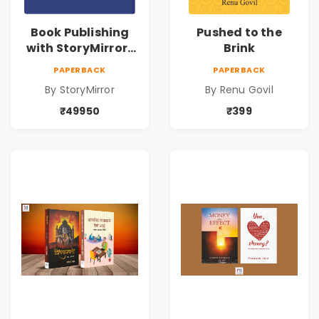
Book Publishing
Pushed to the
with StoryMirror |
Brink
49950
PAPERBACK
PAPERBACK
By StoryMirror
By Renu Govil
₹49950
₹399