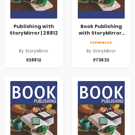
Publishing with
Book Publishing
StoryMirror | 28812
with StoryMirror |
73632
PAPERBACK
By StoryMirror
By StoryMirror
₹28812
₹73632