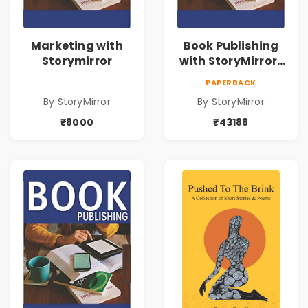
Marketing with
Book Publishing
Storymirror
with StoryMirror |
43188
PAPERBACK
By StoryMirror
By StoryMirror
₹8000
₹43188