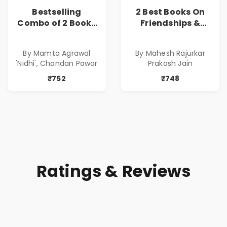
Bestselling
2 Best Books On
Combo of 2 Books
Friendships &
of Impressive
Relationships
Stories in Marathi
With Money | Tale
By Mamta Agrawal
By Mahesh Rajurkar
( सर्वोत्कृष्ट कादंबरी
of Power, Love &
'Nidhi', Chandan Pawar
Prakash Jain
आणि प्रभावशाली
Greed | Simplest
कथांचा संच )
Way to Grow Your
₹752
₹748
Riches
Ratings & Reviews