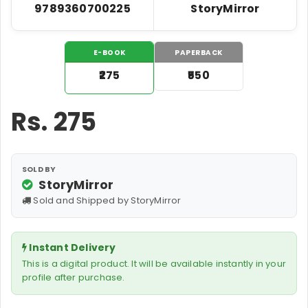
9789360700225
StoryMirror
E-BOOK
PAPERBACK
₹275
₹550
Rs.
275
SOLD BY
StoryMirror
Sold and Shipped by StoryMirror
Instant Delivery
This is a digital product. It will be available instantly in your
profile after purchase.