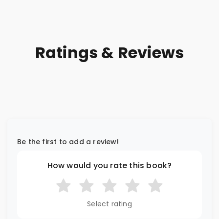
Ganesha, Krishna,
from Ramayana |
Narsimha Avatar,
Learn Dutch
Maha Mrityunjaya
Through Stories |
Mantra | Stories
Stories for
Ratings & Reviews
for Children in
Children in Dutch|
Dutch| Paperback
Paperback | By
| By Richa
Richa Gujarathi
Gujarathi
Be the first to add a review!
How would you rate this book?
Select rating