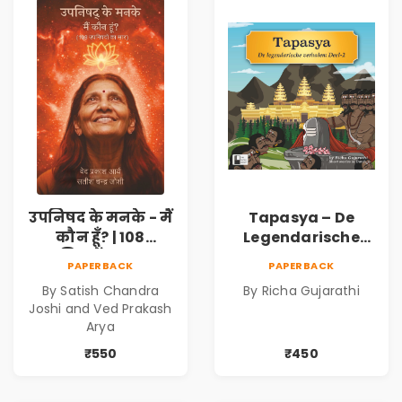
उपनिषद के मनके - मैं
Tapasya – De
कौन हूँ? | 108
Legendarische
उपनिषदों का सार |
Verhalen Deel 2 |
PAPERBACK
PAPERBACK
Hindi Upanishad
Illustrated Indian
By Satish Chandra
By Richa Gujarathi
Book | Satish
Mythological
Joshi and Ved Prakash
Chandra Joshi
Storybook | Short
Arya
and Ved Prakash
Stories in Dutch
₹550
₹450
Arya
(A2 Level) |
Ravana, Shiva
Tandava &