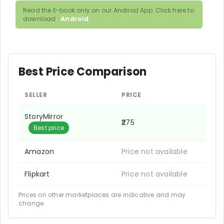
Read the E-book only on our Andriod App. Click here to
download :
Android
Best Price Comparison
SELLER
PRICE
StoryMirror
₹275
Best price
Amazon
Price not available
Flipkart
Price not available
Prices on other marketplaces are indicative and may
change.