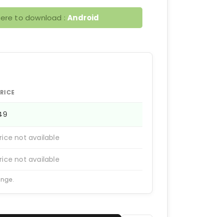
here to download :
Android
RICE
149
rice not available
rice not available
ange.