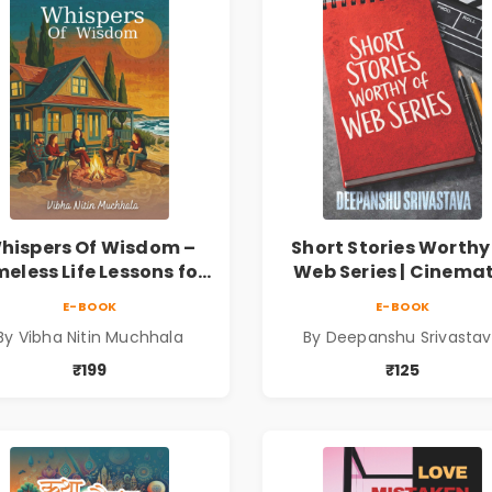
hispers Of Wisdom –
Short Stories Worthy
meless Life Lessons for
Web Series | Cinemat
Meaningful Journey |
Fiction by Deepans
E-BOOK
E-BOOK
Vibha Muchhala
Srivastava
By Vibha Nitin Muchhala
By Deepanshu Srivasta
₹199
₹125