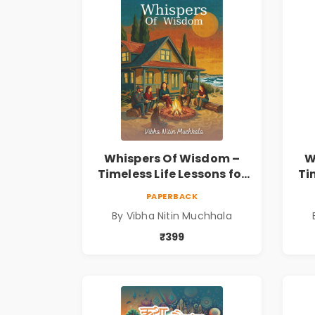
Whispers Of Wisdom –
W
Timeless Life Lessons for
Ti
a Meaningful Journey |
a 
PAPERBACK
Vibha Muchhala
By Vibha Nitin Muchhala
₹399