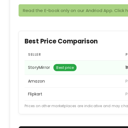
Read the E-book only on our Andriod App. Click 
Best Price Comparison
SELLER
P
StoryMirror
₹
Best price
Amazon
P
Flipkart
P
Prices on other marketplaces are indicative and may ch