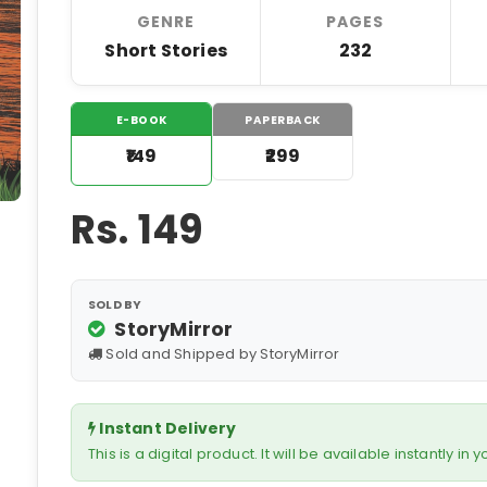
GENRE
PAGES
Short Stories
232
E-BOOK
PAPERBACK
₹149
₹299
Rs.
149
SOLD BY
StoryMirror
Sold and Shipped by StoryMirror
Instant Delivery
This is a digital product. It will be available instantly in