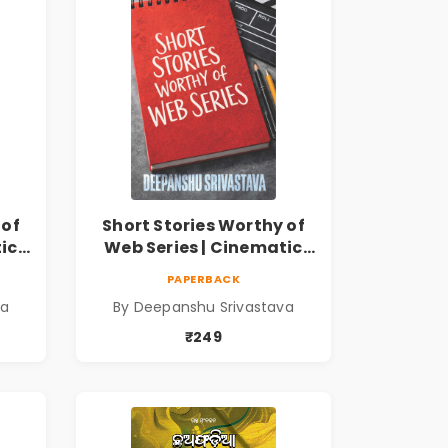
 of
Short Stories Worthy of
ic
Web Series | Cinematic
hu
Fiction by Deepanshu
PAPERBACK
Srivastava
va
By Deepanshu Srivastava
₹249