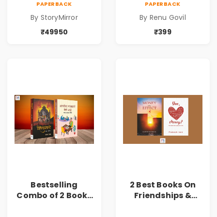
PAPERBACK
PAPERBACK
By StoryMirror
By Renu Govil
₹49950
₹399
Bestselling
2 Best Books On
Combo of 2 Books
Friendships &
of Impressive
Relationships
Stories in Marathi
With Money | Tale