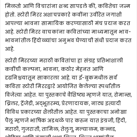
मिळतो आणि विचारांना शब्द सापडले की, कवितेचा जन्म
होतो. स्टोरी मिरर अशाचप्रकारे कवींना उर्वरित जगाशी
आपल्या भावना सामायिक करण्यासाठी मंच प्रदान करत
आहे. स्टोरी मिरर वाचकांना कवितांच्या माध्यमातून भाव-
भावनांतील हिंदोळ्यांचा अनुभव घेण्याची संधी प्रदान करत
आहे.
स्टोरी मिररच्या मराठी कवितांचा हा संग्रह प्रतिभाशाली
कवींची कल्पना, भावना, कठोर मेहनत आणि
दृढनिश्चयातून साकारला आहे. या ई-बुकमधील सर्व
कविता स्टोरी मिररद्वारे आयोजित केलेल्या स्पर्धांतील
विजेत्या आहेत. या पुस्तकाचे वैशिष्ट्य म्हणजे यात, रोमान्स,
थ्रिलर, ट्रॅजेडी, अद्भूतरम्य, प्रेरणादायक, नाट्य इत्यादी
विविध प्रकारच्या शैलीतील आहेत. या पुस्तकाचा अनोखा
पैलू म्हणजे भाषिक अडथळे पार करुन यात इंग्रजी, हिंदी,
मराठी, गुजराती, तामिळ, तेलुगू, मल्याळम, कन्नड,