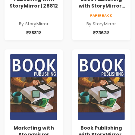
StoryMirror | 28812
with StoryMirror |
73632
PAPERBACK
By StoryMirror
By StoryMirror
₹28812
₹73632
Marketing with
Book Publishing
Storymirror
with StoryMirror |