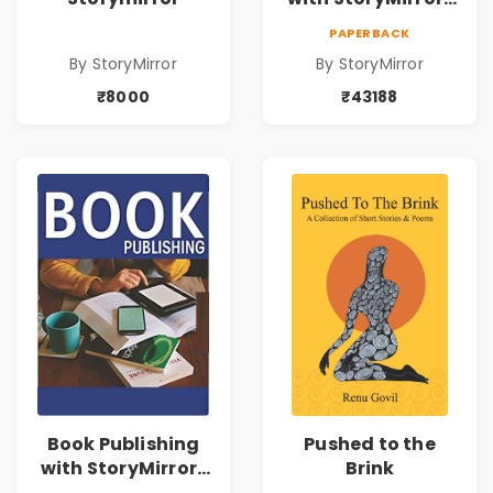
43188
PAPERBACK
By StoryMirror
By StoryMirror
₹8000
₹43188
Book Publishing
Pushed to the
with StoryMirror |
Brink
49950