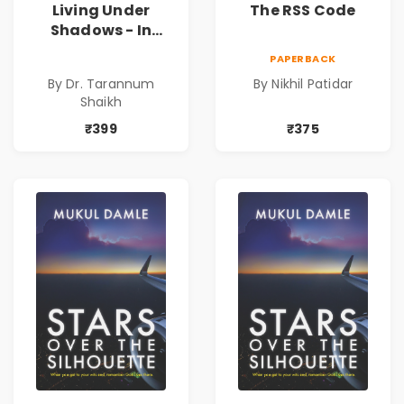
Living Under
The RSS Code
Shadows - In
Search of an
PAPERBACK
Identity| Dr.
By Dr. Tarannum
By Nikhil Patidar
Tarannum Shaikh
Shaikh
| Pre-Order
₹399
₹375