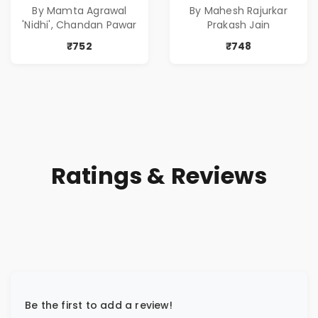
By Mamta Agrawal
By Mahesh Rajurkar
( सर्वोत्कृष्ट कादंबरी
of Power, Love &
'Nidhi', Chandan Pawar
Prakash Jain
आणि प्रभावशाली
Greed | Simplest
कथांचा संच )
Way to Grow Your
₹752
₹748
Riches
Ratings & Reviews
Be the first to add a review!