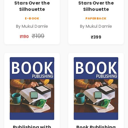
Stars Over the
Stars Over the
Silhouette
Silhouette
E-BOOK
PAPERBACK
By Mukul Damle
By Mukul Damle
₹199
₹190
₹399
Publishing with
Book Publishing