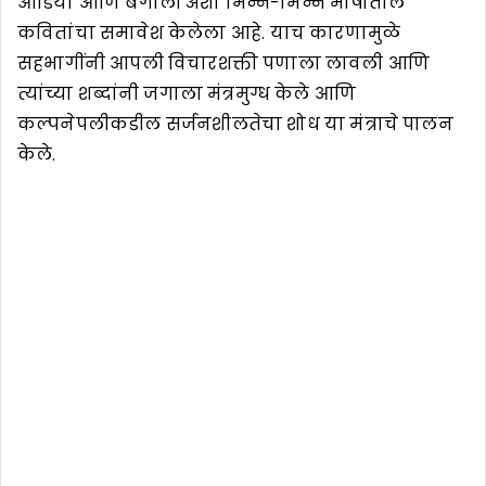
ओडिया आणि बंगाली अशा भिन्न-भिन्न भाषांतील
कवितांचा समावेश केलेला आहे. याच कारणामुळे
सहभागींनी आपली विचारशक्ती पणाला लावली आणि
त्यांच्या शब्दांनी जगाला मंत्रमुग्ध केले आणि
कल्पनेपलीकडील सर्जनशीलतेचा शोध या मंत्राचे पालन
केले.