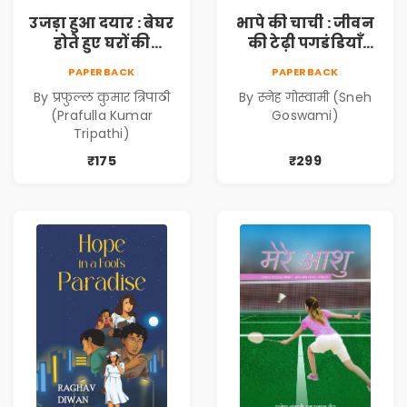
उजड़ा हुआ दयार : बेघर
भापे की चाची : जीवन
होते हुए घरों की
की टेढ़ी पगडंडियाँ
दास्तान (Ujda Hua
(Bhape ki Chachi :
PAPERBACK
PAPERBACK
Dayyar : Beghar
Jeevan ki Tedhi
By प्रफुल्ल कुमार त्रिपाठी
By स्नेह गोस्वामी (Sneh
Hote Huye Gharon
Pagadandiyaan)
(Prafulla Kumar
Goswami)
Ki Dastan)
Tripathi)
₹175
₹299