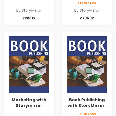
73632
PAPERBACK
By StoryMirror
By StoryMirror
₹28812
₹73632
Marketing with
Book Publishing
Storymirror
with StoryMirror |
43188
PAPERBACK