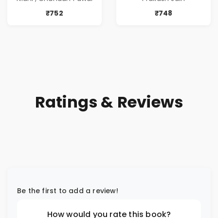
आणि प्रभावशाली
Greed | Simplest
कथांचा संच )
Way to Grow Your
₹752
₹748
Riches
Ratings & Reviews
Be the first to add a review!
How would you rate this book?