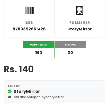
ISBN
PUBLISHER
9789392661426
StoryMirror
PAPERBACK
E-BOOK
₹140
₹70
Rs.
140
SOLD BY
StoryMirror
Sold and Shipped by StoryMirror