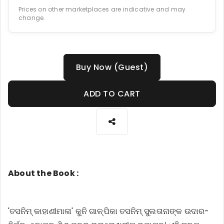
Prices on other marketplaces are indicative and may
change.
Buy Now (Guest)
ADD TO CART
About the Book :
'ତସନିମ୍ କାହାଣୀମାଳା' କୁନି ଗାଳ୍ପିକା ତସନିମ୍ ସୁଲତାନାଙ୍କ ଉଦାର-