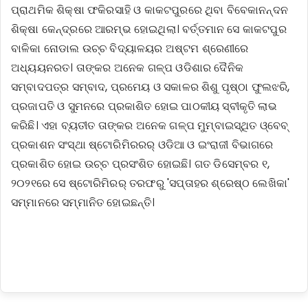
ପ୍ରାଥମିକ ଶିକ୍ଷା ଫକିରସାହି ଓ କାକଟପୁରରେ ଥିବା ବିବେକାନନ୍ଦନ
ଶିକ୍ଷା କେନ୍ଦ୍ରରେ ଆରମ୍ଭ ହୋଇଥିଲା। ବର୍ତ୍ତମାନ ସେ କାକଟପୁର
ବାଳିକା ନୋଡାଲ ଉଚ୍ଚ ବିଦ୍ୟାଳୟର ଅଷ୍ଟମ ଶ୍ରେଣୀରେ
ଅଧ୍ୟୟନରତ। ତାଙ୍କର ଅନେକ ଗଳ୍ପ ଓଡିଶାର ଦୈନିକ
ସମ୍ବାଦପତ୍ର ସମ୍ବାଦ, ପ୍ରମେୟ ଓ ସକାଳର ଶିଶୁ ପୃଷ୍ଠା ଫୁଲଝରି,
ପ୍ରଜାପତି ଓ ସୁମନରେ ପ୍ରକାଶିତ ହୋଇ ପାଠକୀୟ ସ୍ବୀକୃତି ଲାଭ
କରିଛି। ଏହା ବ୍ୟତୀତ ତାଙ୍କର ଅନେକ ଗଳ୍ପ ମୁମ୍ବାଇସ୍ଥିତ ଓ୍ବେବ୍
ପ୍ରକାଶନ ସଂସ୍ଥା ଷ୍ଟୋରିମିରରର୍ ଓଡିଆ ଓ ଇଂରାଜୀ ବିଭାଗରେ
ପ୍ରକାଶିତ ହୋଇ ଉଚ୍ଚ ପ୍ରସଂଶିତ ହୋଇଛି। ଗତ ଡିସେମ୍ବର ୧,
୨୦୨୧ରେ ସେ ଷ୍ଟୋରିମିରର୍ ତରଫରୁ 'ସପ୍ତାହର ଶ୍ରେଷ୍ଠ ଲେଖିକା'
ସମ୍ମାନରେ ସମ୍ମାନିତ ହୋଇଛନ୍ତି।