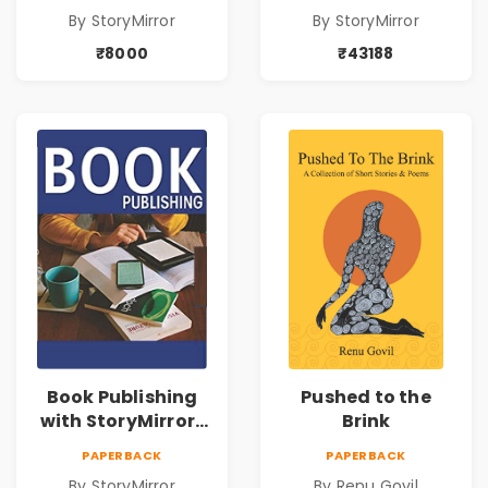
By StoryMirror
By StoryMirror
₹8000
₹43188
Book Publishing
Pushed to the
with StoryMirror |
Brink
49950
PAPERBACK
PAPERBACK
By StoryMirror
By Renu Govil