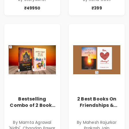
₹49950
₹399
Bestselling
2 Best Books On
Combo of 2 Books
Friendships &
of Impressive
Relationships
Stories in Marathi
With Money | Tale
By Mamta Agrawal
By Mahesh Rajurkar
( सर्वोत्कृष्ट कादंबरी
of Power, Love &
'Nidhi', Chandan Pawar
Prakash Jain