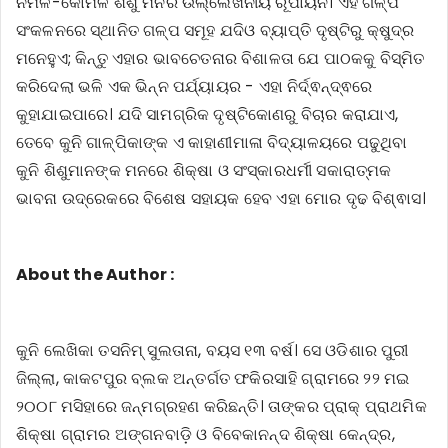
ନିର୍ମଳ-କୋମଳ ଶିଶୁ ମନର ଉଲ୍ଲେଖନୀୟ ରୂପାୟନ। ଏହି ଗଳ୍ପ
ସଂକଳନରେ ସ୍ଥାନିତ ଗଳ୍ପ ସମୂହ ଯଦିଓ ବ୍ୟାପ୍ତି ଦୃଷ୍ଟିରୁ କ୍ଷୁଦ୍ର
ମନେହୁଏ; କିନ୍ତୁ ଏହାର ଭାବଚେତନାର ବିଶାଳତା ଯେ ପାଠକକୁ ବିସ୍ମିତ
କରିଦେଲା ଭଳି ଏକ ଭିନ୍ନ ପର୍ଯ୍ୟାୟର - ଏହା ନିର୍ଦ୍ଵନ୍ଦ୍ଵରେ
କୁହାଯାଇପାରେ। ଯଦି ସାମଗ୍ରିକ ଦୃଷ୍ଟିକୋଣରୁ ବିଚାର କରାଯାଏ,
ତେବେ କୁନି ଗାଳ୍ପିକାଙ୍କ ଏ କାହାଣୀମାଳା ବିଦ୍ୟାଳୟରେ ପଢୁଥିବା
କୁନି ଶିଶୁମାନଙ୍କ ମନରେ ଶିକ୍ଷା ଓ ସଂସ୍କାରଧର୍ମୀ ସକାରାତ୍ମକ
ଭାବନା ଉଦ୍ରେକରେ ବିଶେଷ ସହାୟକ ହେବ ଏହା ମୋର ଦୃଢ ବିଶ୍ଵାସ।
About the Author :
କୁନି ଲେଖିକା ତସନିମ୍ ସୁଲତାନା, ବୟସ ୧୩ ବର୍ଷ। ସେ ଓଡିଶାର ପୁରୀ
ଜିଲ୍ଲା, କାକଟପୁର ବ୍ଲକ ଅନ୍ତର୍ଗତ ଫକିରସାହି ଗ୍ରାମରେ ୨୨ ମଇ
୨୦୦୮ ମସିହାରେ ଜନ୍ମଗ୍ରହଣ କରିଛନ୍ତି। ତାଙ୍କର ପ୍ରାକ୍ ପ୍ରାଥମିକ
ଶିକ୍ଷା ଗ୍ରାମର ଅଙ୍ଗନବାଡ଼ି ଓ ବିବେକାନନ୍ଦ ଶିକ୍ଷା କେନ୍ଦ୍ର,