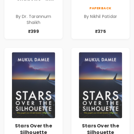
Search of an
PAPERBACK
Identity| Dr.
By Dr. Tarannum
By Nikhil Patidar
Tarannum Shaikh
Shaikh
| Pre-Order
₹399
₹375
Stars Over the
Stars Over the
Silhouette
Silhouette