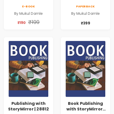
E-BOOK
PAPERBACK
By Mukul Damle
By Mukul Damle
₹199
₹190
₹399
Publishing with
Book Publishing
StoryMirror | 28812
with StoryMirror |