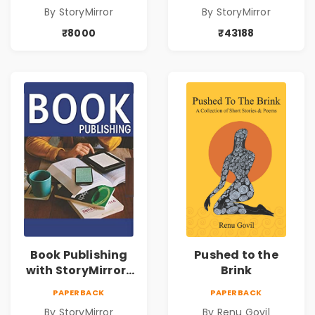
By StoryMirror
By StoryMirror
₹8000
₹43188
Book Publishing
Pushed to the
with StoryMirror |
Brink
49950
PAPERBACK
PAPERBACK
By StoryMirror
By Renu Govil