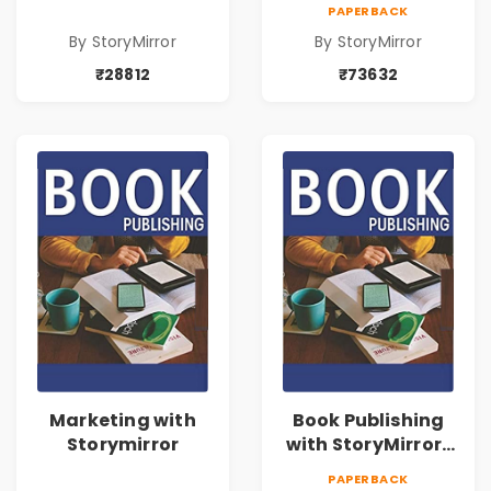
73632
PAPERBACK
By StoryMirror
By StoryMirror
₹28812
₹73632
Marketing with
Book Publishing
Storymirror
with StoryMirror |
43188
PAPERBACK