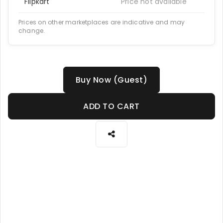
Flipkart
Price not available
Prices on other marketplaces are indicative and may
change.
Buy Now (Guest)
ADD TO CART