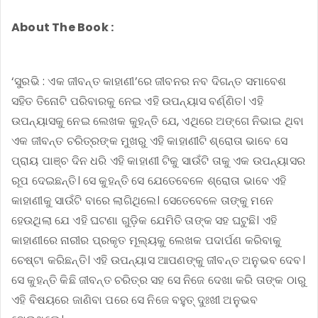
About The Book :
‘ସୁରଭି : ଏକ ଜୀବନ୍ତ କାହାଣୀ’ରେ ଜୀବନର ନବ ଦିଗନ୍ତ ସମାବେଶ
ସହିତ ତିନୋଟି ପରିବାରକୁ ନେଇ ଏହି ଉପନ୍ୟାସ ବର୍ଣ୍ଣିତ। ଏହି
ଉପନ୍ୟାସକୁ ନେଇ ଲେଖକ କୁହନ୍ତି ଯେ, ଏଥିରେ ଅଙ୍ଗେ ନିଭାଇ ଥିବା
ଏକ ଜୀବନ୍ତ ଚରିତ୍ରଙ୍କ ମୁଖରୁ ଏହି କାହାଣୀଟି ଶ୍ରୋତା ଭାବେ ସେ
ପ୍ରାୟ ପାଞ୍ଚ ଦିନ ଧରି ଏହି କାହାଣୀ ଟିକୁ ସାଉଁଟି ତାକୁ ଏକ ଉପନ୍ୟାସର
ରୂପ ଦେଇଛନ୍ତି। ସେ କୁହନ୍ତି ସେ ଯେତେବେଳେ ଶ୍ରୋତା ଭାବେ ଏହି
କାହାଣୀକୁ ସାଉଁଟି ବାରେ ଲାଗିଥିଲେ। ସେତେବେଳେ ତାଙ୍କୁ ମନେ
ହେଉଥିଲା ଯେ ଏହି ଘଟଣା ଗୁଡ଼ିକ ଯେମିତି ତାଙ୍କ ସହ ଘଟୁଛି। ଏହି
କାହାଣୀରେ ନାରୀର ପ୍ରକୃତ ମୂଲ୍ୟକୁ ଲେଖକ ପଦାର୍ପଣ କରିବାକୁ
ଚେଷ୍ଟା କରିଛନ୍ତି। ଏହି ଉପନ୍ୟାସ ଆପଣଙ୍କୁ ଜୀବନ୍ତ ଅନୁଭବ ଦେବ।
ସେ କୁହନ୍ତି କିଛି ଜୀବନ୍ତ ଚରିତ୍ର ସହ ସେ ନିଜେ ଦେଖା କରି ତାଙ୍କ ଠାରୁ
ଏହି ବିଷୟରେ ଜାଣିବା ପରେ ସେ ନିଜେ ବହୁତ୍ ଦୁଃଖୀ ଅନୁଭବ