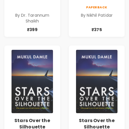
Search of an
PAPERBACK
Identity| Dr.
By Dr. Tarannum
By Nikhil Patidar
Tarannum Shaikh
Shaikh
| Pre-Order
₹399
₹375
Stars Over the
Stars Over the
Silhouette
Silhouette