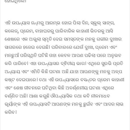
ହୋଇଥିଲେ।
ଏହି ଉପନ୍ୟାସ ଜନ୍ମରୁ ଆରମ୍ଭ ହୋଇ ପିଲା ଦିନ, ସ୍କୁଲ୍ ସାଙ୍ଗ,
କଲେଜ୍, ପ୍ରେମ, ବାହାଘରରୁ ପାରିବାରିକ କାହାଣୀ ଭିତରକୁ ଆସି
ଶେଷରେ ଏକ ଅଭୁଲା ସ୍ମୃତି ଦେଇ ସମସ୍ତଙ୍କ ମନକୁ ଗଭୀର ଦୁଃଖର
ସାଗରରେ ହଜେଇ ଦେଇଛି। ପରିବାରରେ ଯେଉଁ ଦୁଃଖ, ପ୍ରେମ ଏବଂ
ମନଛୁଆଁ ପରିସ୍ଥିତି ଘଟିଛି ତାହା କେବଳ ଆପଣ ପଢିଲା ପରେ ଅନୁଭବ
କରି ପାରିବେ। ଏହା ଉପନ୍ୟାସର ଦ୍ଵିତୀୟ ଭାଗ। ଏଥିରେ ସୁରଭି ପ୍ରତି
ଅନ୍ୟାୟ ଏବଂ ଏମିତି କିଛି ଘଟଣା ଅଛି ଯାହା ଆପଣଙ୍କୁ ମନକୁ ଅଳ୍ପ
କଷ୍ଟ ଦେଇପାରେ। ତଥା ଏହି ଉପନ୍ୟାସରେ ବସନ୍ତର ପ୍ରେମ କାହାଣୀ
ଏବଂ ଶେଷ ଜୀବନରେ ଘଟିଥିବା କିଛି ଅବର୍ଣ୍ଣନୀୟ ଘଟଣା ଏଥିରେ
ବର୍ଣ୍ଣିତ ଅଛି। ଆଶା କରୁଛି ଔପନ୍ୟାସିକ ତଥା କବି ନୀଳମାଧବ
ଭୂୟାଁଙ୍କ ଏହି ଉପନ୍ୟାସଟି ଆପଣଙ୍କ ମନକୁ ଛୁଇଁବ ଏବଂ ଆଦର ଲାଭ
କରିବ।