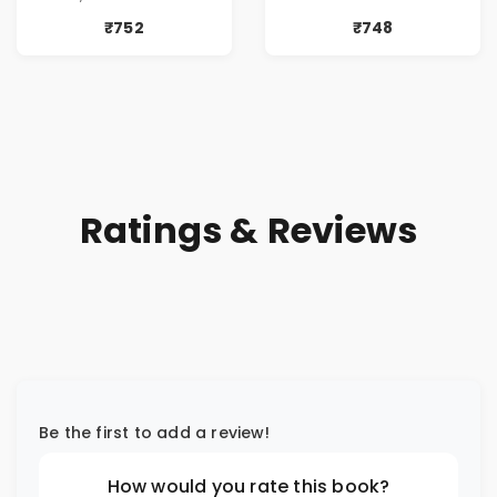
आणि प्रभावशाली
Greed | Simplest
कथांचा संच )
Way to Grow Your
₹752
₹748
Riches
Ratings & Reviews
Be the first to add a review!
How would you rate this book?