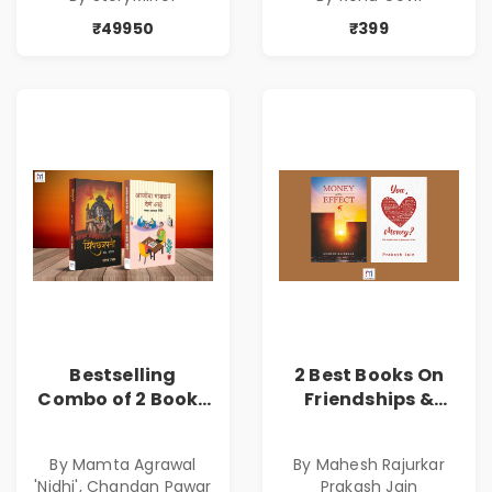
₹49950
₹399
Bestselling
2 Best Books On
Combo of 2 Books
Friendships &
of Impressive
Relationships
Stories in Marathi
With Money | Tale
By Mamta Agrawal
By Mahesh Rajurkar
( सर्वोत्कृष्ट कादंबरी
of Power, Love &
'Nidhi', Chandan Pawar
Prakash Jain