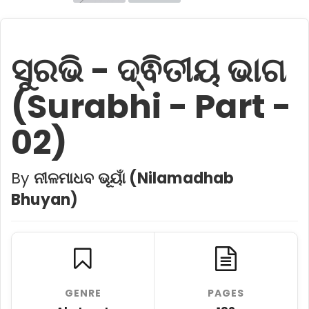
ସୁରଭି - ଦ୍ଵିତୀୟ ଭାଗ
(Surabhi - Part -
02)
By
ନୀଳମାଧବ ଭୂୟାଁ (Nilamadhab
Bhuyan)
GENRE
PAGES