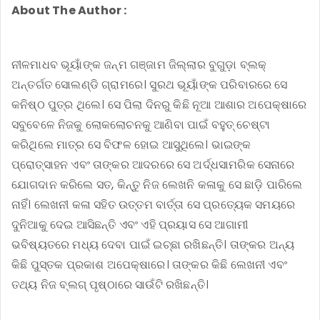
About The Author :
ନୀଳମାଧବ ଭୂୟାଁଙ୍କ ଜନ୍ମ ଗଞ୍ଜାମ ଜିଲ୍ଲାର ବୁଗୁଡ଼ା ବ୍ଲକ୍
ଅନ୍ତର୍ଗତ ସୋଲଣ୍ଡି ଗ୍ରାମରେ। ସୁରଥ ଭୂୟାଁଙ୍କ ପରିବାରରେ ସେ
କନିଷ୍ଠ ପୁତ୍ର ଥିଲେ। ସେ ପିଲା ଦିନରୁ କିଛି ନୂଆ ଆଶାର ଅପେକ୍ଷାରେ
ସବୁବେଳେ ନିଜକୁ ଲୋକଲୋଚନକୁ ଆଣିବା ପାଇଁ ବହୁତ୍ ଚେଷ୍ଟା
କରିଥିଲେ ମାତ୍ର ସେ ବିଫଳ ହୋଇ ଆସୁଥିଲେ। ଭାଇଙ୍କ
ପ୍ରୋତ୍ସାହନ ଏବଂ ତାଙ୍କର ଆଦରରେ ସେ ଅର୍ଦ୍ଧସାମରିକ ସେନାରେ
ଯୋଗଦାନ କରିଲେ ସତ, କିନ୍ତୁ ନିଜ ଲେଖନି କଳାକୁ ସେ ଛାଡ଼ି ପାରିଲେ
ନାହିଁ। ଲେଖନୀ କଳା ସହିତ ଉତ୍ତମ ବାର୍ତ୍ତା ସେ ପ୍ରତ୍ୟେକ ସମୟରେ
ଦୁନିଆକୁ ଦେଇ ଆସିଛନ୍ତି ଏବଂ ଏହି ପ୍ରୟାସ ସେ ଆଗାମୀ
ଭବିଷ୍ୟତରେ ମଧ୍ୟ ଦେବା ପାଇଁ ଇଚ୍ଛା ରଖିଛନ୍ତି। ତାଙ୍କର ଅନ୍ୟ
କିଛି ପୁସ୍ତକ ପ୍ରକାଶ ଅପେକ୍ଷାରେ। ତାଙ୍କର କିଛି ଲେଖନୀ ଏବଂ
ତଥ୍ୟ ନିଜ ବ୍ଲଗ୍ ପୃଷ୍ଠାରେ ସାଉଁଟି ରଖିଛନ୍ତି।