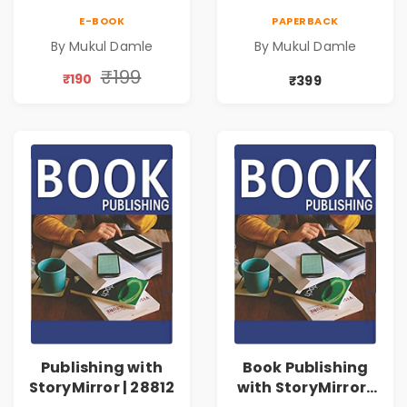
E-BOOK
PAPERBACK
By Mukul Damle
By Mukul Damle
₹199
₹190
₹399
Publishing with
Book Publishing
StoryMirror | 28812
with StoryMirror |