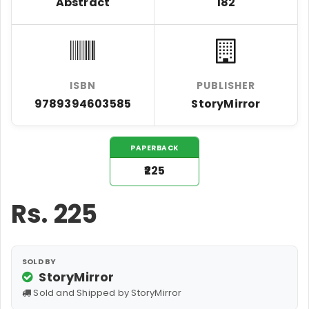
Abstract
182
ISBN
PUBLISHER
9789394603585
StoryMirror
PAPERBACK
₹225
Rs.
225
SOLD BY
StoryMirror
Sold and Shipped by StoryMirror