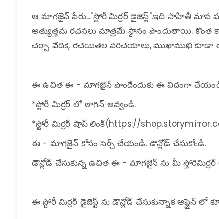
ఆ మాగజైన్ పేరు..."స్టోరీ మిర్రర్ డైజెస్ట్".ఇది సాహితీ మా
అత్యుత్తమ రచనలు మాత్రమే స్థానం పొందుతాయి. కొంత క
చర్చా వేదిక, రచయితల పరిచయాలు, ముఖాముఖి కూడా ఈ పత
ఈ ఉచిత ఈ - మాగజైన్ పొందేందుకు ఈ విధంగా చేయండ
*స్టోరీ మిర్రర్ లో లాగిన్ అవ్వండి.
*స్టోరీ మిర్రర్ షాప్ లింక్(https://shop.storymirror
ఈ - మాగజైన్ కోసం సెర్చ్ చేయండి. డౌన్లోడ్ చేసుకోండి.
డౌన్లోడ్ చేసుకున్న ఉచిత ఈ - మాగజైన్ ను మీ స్తోరిమిర్
ఈ స్టోరీ మిర్రర్ డైజెస్ట్ ను డౌన్లోడ్ చేసుకున్నాక ఆఫ్లైన్ ల