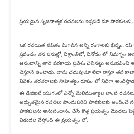
ప్రియమైన సృజనాత్మక రచనలను ఇష్టపడే మా పాఠకులకు
ఒక రచయిత జీవితం మిగిలిన అన్ని రంగాలకు భిన్నం. రవి
ప్రపంచం తన పనుల్లో, విశ్రాంతిలో, వినోదం లో నిమగ్
ఆనందాన్ని తానే పరకాయ ప్రవేశం చేసినట్టు అనుభవించి
చేస్తూనే ఉంటాడు. తాను చదువుతూ లేదా రాస్తూ తన కాలాన్న
వివేకం తరతరాలకు సాహిత్యం రూపం లో నిధిగా అందిస్తాడ
ఈ డిజిటల్ యుగంలో ఎన్నో మేలిముత్యాల లాంటి రచనలు
అధ్భుతమైన రచనలు పొందుపరిచి పాఠకులకు అందించే సరైన
పాఠకులను అనుసంధానం చేసే కొత్త ప్రయత్నం మొదలు పెట్టింద
విడుదల చేస్తోంది ఈ ప్రయత్నం లో.