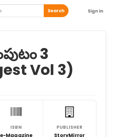
Search
Sign in
: సంపుటం 3
gest Vol 3)
ISBN
PUBLISHER
e-Magazine
StoryMirror