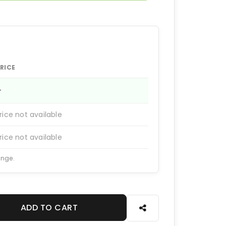
RICE
—
rice not available
rice not available
ange.
ADD TO CART