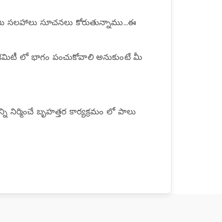
మీ సలహాలు సూచనలు కోరుతున్నాము...ఈ
న్ కమిటీ లో భాగం పంచుకోవాలి అనుకుంటే మీ
నిర్మించే బృహత్తర కార్యక్రమం లో పాలు