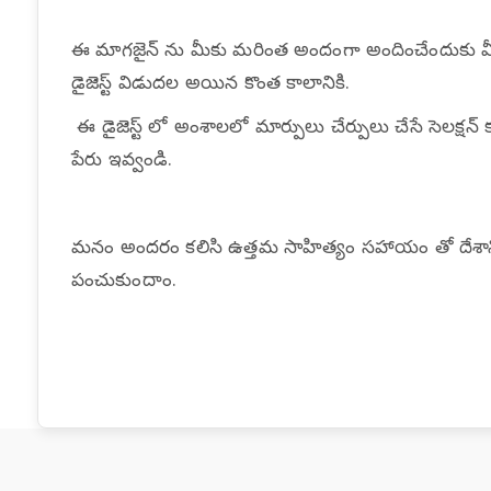
ఈ మాగజైన్ ను మీకు మరింత అందంగా అందించేందుకు 
డైజెస్ట్ విడుదల అయిన కొంత కాలానికి.
ఈ డైజెస్ట్ లో అంశాలలో మార్పులు చేర్పులు చేసే సెలక్ష
పేరు ఇవ్వండి.
మనం అందరం కలిసి ఉత్తమ సాహిత్యం సహాయం తో దేశాన్ని 
పంచుకుందాం.