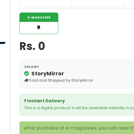
E-MAGAZINE
₹0
Rs.
0
SOLD BY
StoryMirror
Sold and Shipped by StoryMirror
Instant Delivery
This is a digital product. It will be available instantly in
After purchase of e-magazines, you can read th