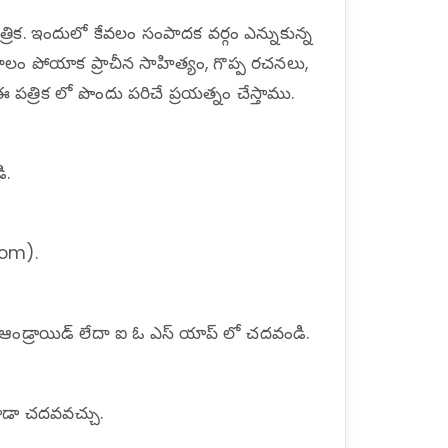
స పత్రిక. ఇందులో కేవలం సంపాదక వర్గం ఎన్నుకున్న
ాలం పోయాక ప్రాచీన సాహిత్యం, గొప్ప రచనలు,
్రిక లో పొందు పరిచే ప్రయత్నం చేస్తాము.
ి.
.com).
రర్ ఆండ్రాయిడ్ లేదా ఐ ఓ ఎస్ యాప్ లో చదవండి.
ో కూడా చదవవచ్చు.