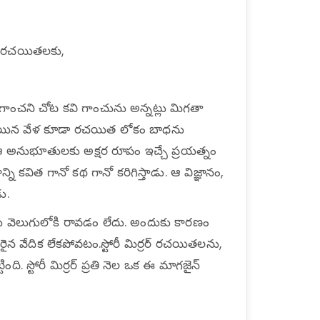
, రచయితలకు,
 గాంచని చోట కవి గాంచును అన్నట్లు మిగతా
నం అయిన వేళ కూడా రచయిత లోకం బాధను
 ఆ అనుభూతులకు అక్షర రూపం ఇచ్చే ప్రయత్నం
ి కవిత గానో కథ గానో కరిగిస్తాడు. ఆ విజ్ఞానం,
ు.
 వెలుగులోకి రావడం లేదు. అందుకు కారణం
 వేదిక లేకపోవటం.స్టోరీ మిర్రర్ రచయితలను,
ి. స్టోరీ మిర్రర్ ప్రతి నెల ఒక ఈ మాగజైన్