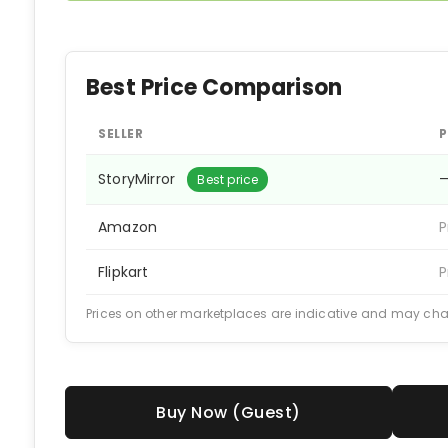
Best Price Comparison
SELLER
P
StoryMirror
Best price
Amazon
P
Flipkart
P
Prices on other marketplaces are indicative and may ch
Buy Now (Guest)