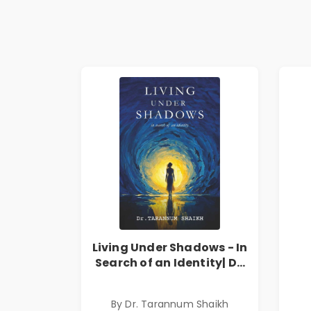
Living Under Shadows - In
Search of an Identity| Dr.
Tarannum Shaikh | Pre-
Order
By Dr. Tarannum Shaikh