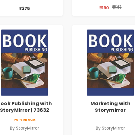
₹199
₹190
₹375
Book Publishing with
Marketing with
StoryMirror | 73632
Storymirror
PAPERBACK
By StoryMirror
By StoryMirror