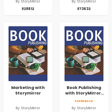
By StoryMirror
By StoryMirror
₹28812
₹73632
Marketing with
Book Publishing
Storymirror
with StoryMirror |
43188
PAPERBACK
By StoryMirror
By StoryMirror