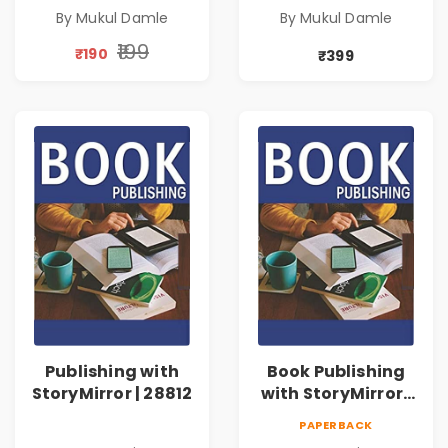
By Mukul Damle
By Mukul Damle
₹199
₹190
₹399
Publishing with
Book Publishing
StoryMirror | 28812
with StoryMirror |
73632
PAPERBACK