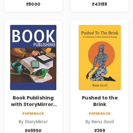
₹8000
₹43188
Book Publishing
Pushed to the
with StoryMirror |
Brink
49950
PAPERBACK
PAPERBACK
By StoryMirror
By Renu Govil
₹49950
₹399