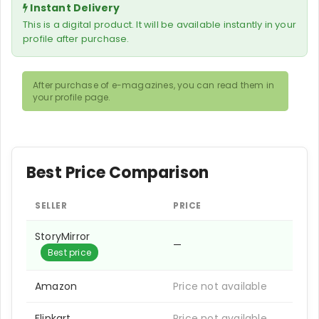
Instant Delivery
This is a digital product. It will be available instantly in your
profile after purchase.
After purchase of e-magazines, you can read them in
your profile page.
Best Price Comparison
SELLER
PRICE
StoryMirror
—
Best price
Amazon
Price not available
Flipkart
Price not available