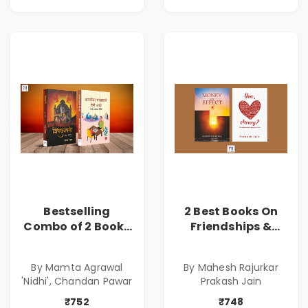
Bestselling
2 Best Books On
Combo of 2 Books
Friendships &
of Impressive
Relationships
Stories in Marathi
With Money | Tale
By Mamta Agrawal
By Mahesh Rajurkar
( सर्वोत्कृष्ट कादंबरी
of Power, Love &
'Nidhi', Chandan Pawar
Prakash Jain
आणि प्रभावशाली
Greed | Simplest
कथांचा संच )
Way to Grow Your
₹752
₹748