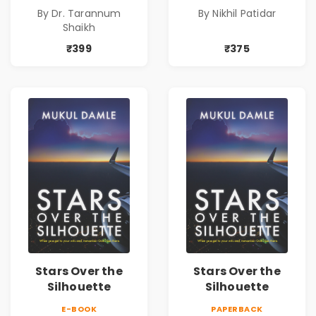
Identity| Dr.
By Dr. Tarannum
By Nikhil Patidar
Tarannum Shaikh
Shaikh
| Pre-Order
₹399
₹375
Stars Over the
Stars Over the
Silhouette
Silhouette
E-BOOK
PAPERBACK