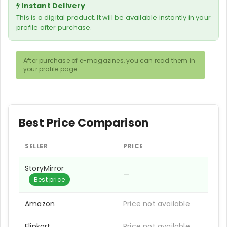
Instant Delivery
This is a digital product. It will be available instantly in your
profile after purchase.
After purchase of e-magazines, you can read them in
your profile page.
Best Price Comparison
SELLER
PRICE
StoryMirror
—
Best price
Amazon
Price not available
Flipkart
Price not available