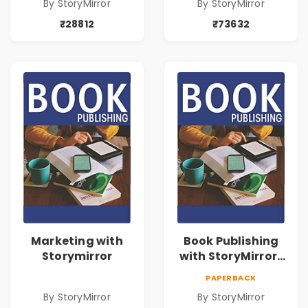
By StoryMirror
By StoryMirror
₹28812
₹73632
Marketing with
Book Publishing
Storymirror
with StoryMirror |
43188
PAPERBACK
By StoryMirror
By StoryMirror