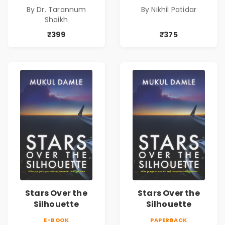
Identity| Dr.
By Dr. Tarannum
By Nikhil Patidar
Tarannum Shaikh
Shaikh
| Pre-Order
₹399
₹375
Stars Over the
Stars Over the
Silhouette
Silhouette
E-BOOK
PAPERBACK