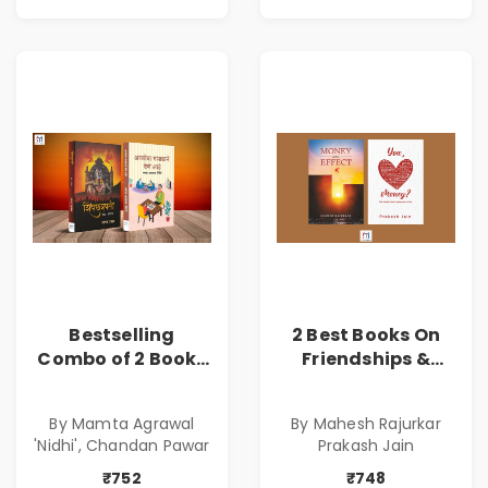
Bestselling
2 Best Books On
Combo of 2 Books
Friendships &
of Impressive
Relationships
Stories in Marathi
With Money | Tale
By Mamta Agrawal
By Mahesh Rajurkar
( सर्वोत्कृष्ट कादंबरी
of Power, Love &
'Nidhi', Chandan Pawar
Prakash Jain
आणि प्रभावशाली
Greed | Simplest
कथांचा संच )
Way to Grow Your
₹752
₹748