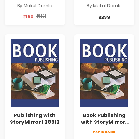
By Mukul Damle
By Mukul Damle
₹199
₹190
₹399
Publishing with
Book Publishing
StoryMirror | 28812
with StoryMirror |
73632
PAPERBACK