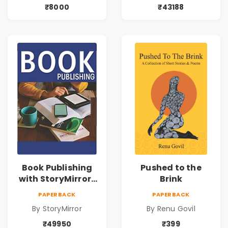
₹8000
₹43188
Book Publishing
Pushed to the
with StoryMirror |
Brink
49950
PAPERBACK
PAPERBACK
By StoryMirror
By Renu Govil
₹49950
₹399