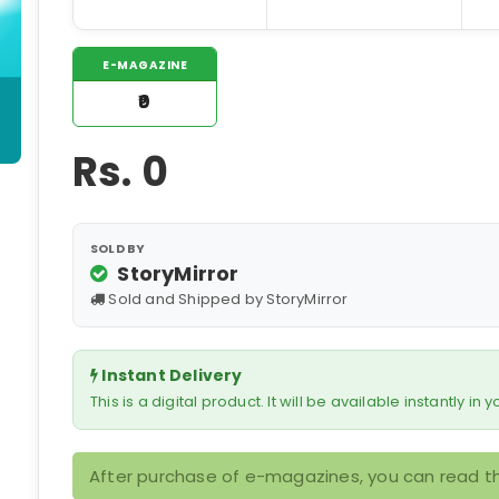
E-MAGAZINE
₹0
Rs.
0
SOLD BY
StoryMirror
Sold and Shipped by StoryMirror
Instant Delivery
This is a digital product. It will be available instantly in
After purchase of e-magazines, you can read th