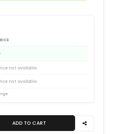
RICE
—
rice not available
rice not available
ange.
ADD TO CART