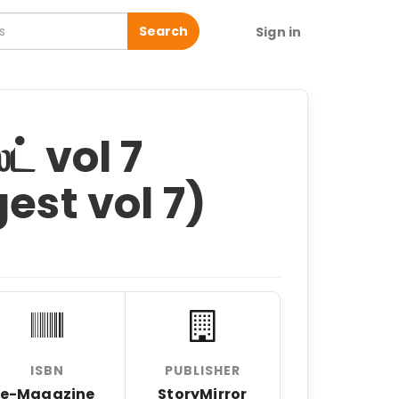
Search
Sign in
ட் vol 7
est vol 7)
ISBN
PUBLISHER
e-Magazine
StoryMirror