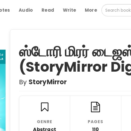
otes
Audio
Read
Write
More
ஸ்டோரி மிரர் டைஜஸ்
(StoryMirror Dig
By
StoryMirror
GENRE
PAGES
Abstract
110