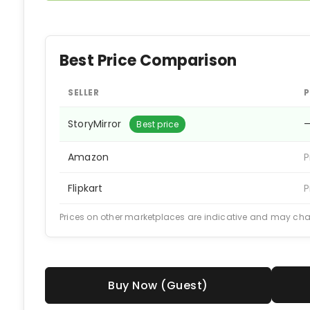
Best Price Comparison
SELLER
P
StoryMirror
Best price
Amazon
P
Flipkart
P
Prices on other marketplaces are indicative and may ch
Buy Now (Guest)