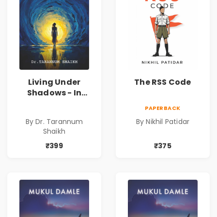
Living Under
The RSS Code
Shadows - In
Search of an
PAPERBACK
Identity| Dr.
By Dr. Tarannum
By Nikhil Patidar
Tarannum Shaikh
Shaikh
| Pre-Order
₹399
₹375