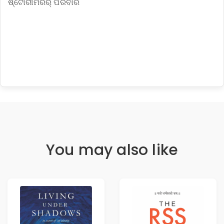
ଷ୍ଟୋରୀମିରର୍ ପରିବାର
You may also like