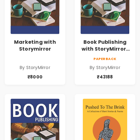
Marketing with
Book Publishing
Storymirror
with StoryMirror |
43188
PAPERBACK
By StoryMirror
By StoryMirror
₹8000
₹43188