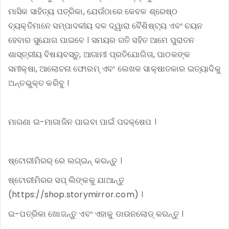
ମାସିକ ସାହିତ୍ୟ ପତ୍ରିକା, ଯେଉଁଠାରେ କେବଳ ଶ୍ରେଷ୍ଠ
ବ୍ୟକ୍ତିମାନେ ସମ୍ପାଦକୀୟ ଦଳ ଦ୍ୱାରା ବୈଶିଷ୍ଟ୍ୟ ଏବଂ ଚୟନ
ହେବାର ସୁଯୋଗ ପାଇବେ । ସମୟର ଗତି ସହିତ ଆମେ ପୁରାତନ
ଶାସ୍ତ୍ରୀୟ ବିଷୟବସ୍ତୁ, ଆଗାମୀ ପ୍ରତିଯୋଗିତା, ପାଠକଙ୍କ
ସମୀକ୍ଷା, ଆଲୋଚନା ଫୋରମ୍ ଏବଂ ଲେଖକ ସାକ୍ଷାତକାର ଇତ୍ୟାଦିକୁ
ଅନ୍ତଭୁକ୍ତ କରିବୁ ।
ମାଗଣା ଇ-ମାଗାଜିନ ପାଇବା ପାଇଁ ପଦକ୍ଷେପ ।
ଷ୍ଟୋରୀମିରର୍ ରେ ଲଗ୍ଇନ୍ କରନ୍ତୁ ।
ଷ୍ଟୋରୀମିରର ସପ୍ ଲିଙ୍କକୁ ଯାଆନ୍ତୁ
(https://shop.storymirror.com) ।
ଇ-ପତ୍ରିକା ଖୋଜନ୍ତୁ ଏବଂ ଏହାକୁ ଡାଉନଲୋଡ୍ କରନ୍ତୁ ।