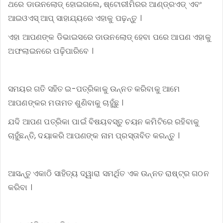
ଥରେ ଡାଉନଲୋଡ୍ ହୋଇଗଲେ, ଷ୍ଟୋରୀମିରର ଆଣ୍ଡ୍ରଏଡ୍ ଏବଂ
ଆଇଓଏସ୍ ଆପ୍ ସାହାଯ୍ୟରେ ଏହାକୁ ପଢ଼ନ୍ତୁ ।
ଏହା ଆପଣଙ୍କ ଡିଭାଇସରେ ଡାଉନଲୋଡ୍ ହେବା ପରେ ଆପଣ ଏହାକୁ
ଅଫଲାଇନରେ ପଢ଼ିପାରିବେ ।
ସମୟର ଗତି ସହିତ ଇ-ପତ୍ରିକାକୁ ଉନ୍ନତ କରିବାକୁ ଆମେ
ଆପଣଙ୍କର ମତାମତ ଶୁଣିବାକୁ ଚାହୁଁଛୁ ।
ଯଦି ଆପଣ ପତ୍ରିକା ପାଇଁ ବିଷୟବସ୍ତୁ ଚୟନ କମିଟିରେ ରହିବାକୁ
ଚାହୁଁଛନ୍ତି, ଦୟାକରି ଆପଣଙ୍କ ନାମ ପ୍ରସ୍ତାବିତ କରନ୍ତୁ ।
ଆସନ୍ତୁ ଏକାଠି ସାହିତ୍ୟ ଦ୍ୱାରା ସମର୍ଥିତ ଏକ ଉନ୍ନତ ରାଷ୍ଟ୍ର ଗଠନ
କରିବା ।