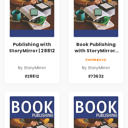
Publishing with
Book Publishing
StoryMirror | 28812
with StoryMirror |
73632
PAPERBACK
By StoryMirror
By StoryMirror
₹28812
₹73632