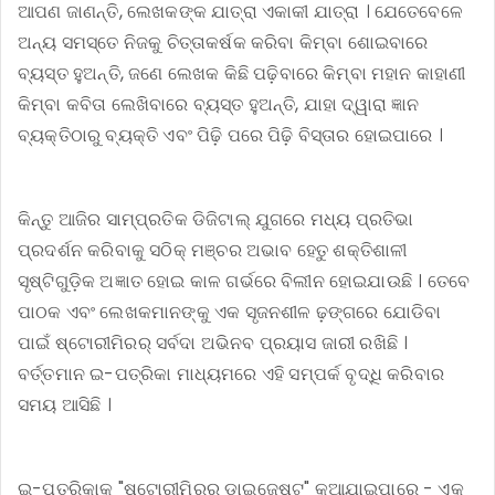
ଆପଣ ଜାଣନ୍ତି, ଲେଖକଙ୍କ ଯାତ୍ରା ଏକାକୀ ଯାତ୍ରା । ଯେତେବେଳେ
ଅନ୍ୟ ସମସ୍ତେ ନିଜକୁ ଚିତ୍ତାକର୍ଷକ କରିବା କିମ୍ବା ଶୋଇବାରେ
ବ୍ୟସ୍ତ ହୁଅନ୍ତି, ଜଣେ ଲେଖକ କିଛି ପଢ଼ିବାରେ କିମ୍ବା ମହାନ କାହାଣୀ
କିମ୍ବା କବିତା ଲେଖିବାରେ ବ୍ୟସ୍ତ ହୁଅନ୍ତି, ଯାହା ଦ୍ୱାରା ଜ୍ଞାନ
ବ୍ୟକ୍ତିଠାରୁ ବ୍ୟକ୍ତି ଏବଂ ପିଢ଼ି ପରେ ପିଢ଼ି ବିସ୍ତାର ହୋଇପାରେ ।
କିନ୍ତୁ ଆଜିର ସାମ୍ପ୍ରତିକ ଡିଜିଟାଲ୍ ଯୁଗରେ ମଧ୍ୟ ପ୍ରତିଭା
ପ୍ରଦର୍ଶନ କରିବାକୁ ସଠିକ୍ ମଞ୍ଚର ଅଭାବ ହେତୁ ଶକ୍ତିଶାଳୀ
ସୃଷ୍ଟିଗୁଡ଼ିକ ଅଜ୍ଞାତ ହୋଇ କାଳ ଗର୍ଭରେ ବିଲୀନ ହୋଇଯାଉଛି । ତେବେ
ପାଠକ ଏବଂ ଲେଖକମାନଙ୍କୁ ଏକ ସୃଜନଶୀଳ ଢ଼ଙ୍ଗରେ ଯୋଡିବା
ପାଇଁ ଷ୍ଟୋରୀମିରର୍ ସର୍ବଦା ଅଭିନବ ପ୍ରୟାସ ଜାରୀ ରଖିଛି ।
ବର୍ତ୍ତମାନ ଇ-ପତ୍ରିକା ମାଧ୍ୟମରେ ଏହି ସମ୍ପର୍କ ବୃଦ୍ଧି କରିବାର
ସମୟ ଆସିଛି ।
ଇ-ପତ୍ରିକାକୁ "ଷ୍ଟୋରୀମିରର୍ ଡାଇଜେଷ୍ଟ୍" କୁଆଯାଇପାରେ - ଏକ