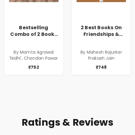
Bestselling
2 Best Books On
Combo of 2 Books
Friendships &
of Impressive
Relationships
Stories in Marathi
With Money | Tale
By Mamta Agrawal
By Mahesh Rajurkar
( सर्वोत्कृष्ट कादंबरी
of Power, Love &
'Nidhi', Chandan Pawar
Prakash Jain
आणि प्रभावशाली
Greed | Simplest
कथांचा संच )
Way to Grow Your
₹752
₹748
Riches
Ratings & Reviews