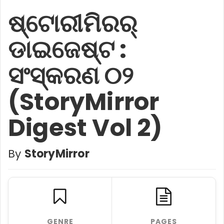
ଷ୍ଟୋରୀମିରର୍
ଡାଇଜେଷ୍ଟ :
ସଂସ୍କରଣ ୦୨
(StoryMirror
Digest Vol 2)
By
StoryMirror
GENRE
PAGES