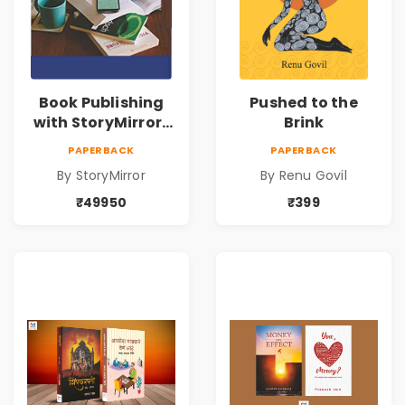
Book Publishing
Pushed to the
with StoryMirror |
Brink
49950
PAPERBACK
PAPERBACK
By StoryMirror
By Renu Govil
₹49950
₹399