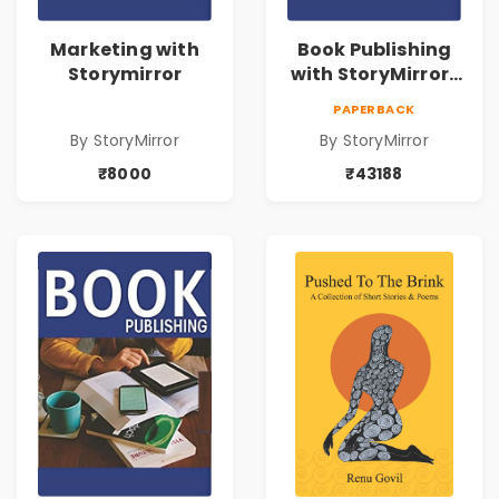
Marketing with
Book Publishing
Storymirror
with StoryMirror |
43188
PAPERBACK
By StoryMirror
By StoryMirror
₹8000
₹43188