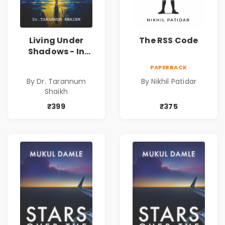
Living Under
The RSS Code
Shadows - In
Search of an
PAPERBACK
Identity| Dr.
By Dr. Tarannum
By Nikhil Patidar
Tarannum Shaikh
Shaikh
| Pre-Order
₹399
₹375