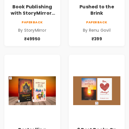
Book Publishing
Pushed to the
with StoryMirror |
Brink
49950
PAPERBACK
PAPERBACK
By StoryMirror
By Renu Govil
₹49950
₹399