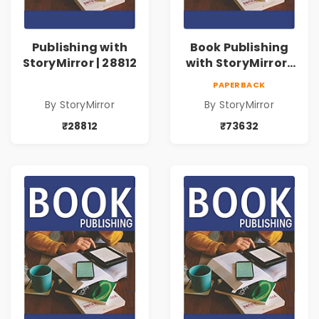
Publishing with
Book Publishing
StoryMirror | 28812
with StoryMirror |
73632
PAPERBACK
By StoryMirror
By StoryMirror
₹28812
₹73632