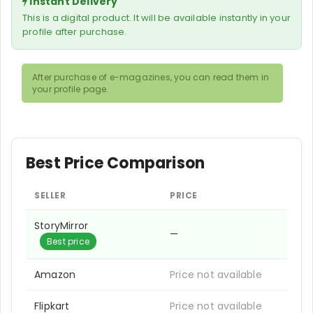
Instant Delivery
This is a digital product. It will be available instantly in your
profile after purchase.
After purchase of e-magazines, you can read them in
your profile page.
Best Price Comparison
SELLER
PRICE
StoryMirror
—
Best price
Amazon
Price not available
Flipkart
Price not available