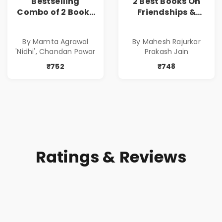
Bestselling
2 Best Books On
Combo of 2 Books
Friendships &
of Impressive
Relationships
Stories in Marathi
With Money | Tale
By Mamta Agrawal
By Mahesh Rajurkar
( सर्वोत्कृष्ट कादंबरी
of Power, Love &
'Nidhi', Chandan Pawar
Prakash Jain
आणि प्रभावशाली
Greed | Simplest
कथांचा संच )
Way to Grow Your
₹752
₹748
Riches
Ratings & Reviews