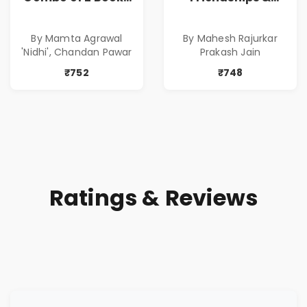
of Impressive
Relationships
Stories in Marathi
With Money | Tale
By Mamta Agrawal
By Mahesh Rajurkar
( सर्वोत्कृष्ट कादंबरी
of Power, Love &
'Nidhi', Chandan Pawar
Prakash Jain
आणि प्रभावशाली
Greed | Simplest
कथांचा संच )
Way to Grow Your
₹752
₹748
Riches
Ratings & Reviews