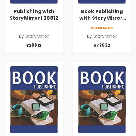
Publishing with
Book Publishing
StoryMirror | 28812
with StoryMirror |
73632
PAPERBACK
By StoryMirror
By StoryMirror
₹28812
₹73632