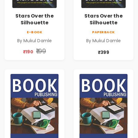
Stars Over the
Stars Over the
Silhouette
Silhouette
E-BOOK
PAPERBACK
By Mukul Damle
By Mukul Damle
₹199
₹190
₹399