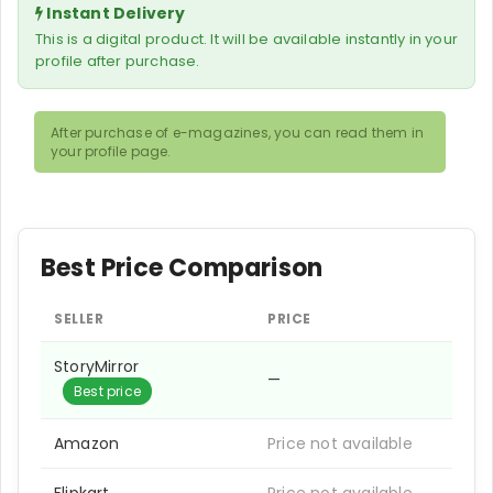
Instant Delivery
This is a digital product. It will be available instantly in your
profile after purchase.
After purchase of e-magazines, you can read them in
your profile page.
Best Price Comparison
SELLER
PRICE
StoryMirror
—
Best price
Amazon
Price not available
Flipkart
Price not available