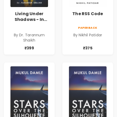
Living Under
The RSS Code
Shadows - In
Search of an
PAPERBACK
Identity| Dr.
By Dr. Tarannum
By Nikhil Patidar
Tarannum Shaikh
Shaikh
| Pre-Order
₹399
₹375