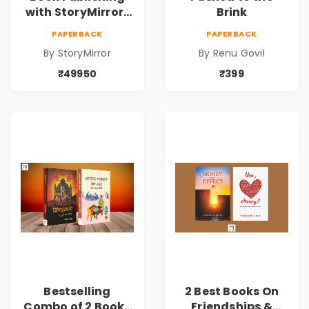
with StoryMirror |
Brink
49950
PAPERBACK
PAPERBACK
By StoryMirror
By Renu Govil
₹49950
₹399
Bestselling
2 Best Books On
Combo of 2 Books
Friendships &