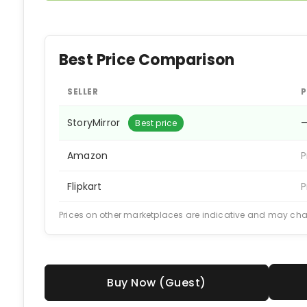
Best Price Comparison
SELLER
P
StoryMirror
Best price
Amazon
P
Flipkart
P
Prices on other marketplaces are indicative and may ch
Buy Now (Guest)