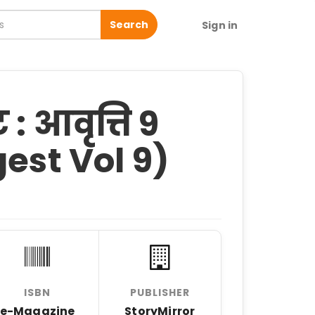
Search
Sign in
 : आवृत्ति 9
gest Vol 9)
ISBN
PUBLISHER
e-Magazine
StoryMirror