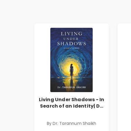
Living Under Shadows - In
Search of an Identity| Dr.
Tarannum Shaikh | Pre-
Order
By Dr. Tarannum Shaikh