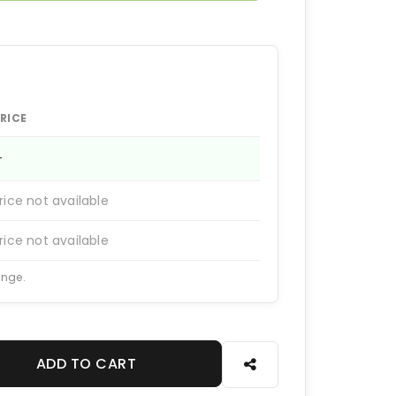
RICE
—
rice not available
rice not available
ange.
ADD TO CART