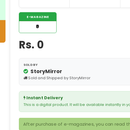
E-MAGAZINE
₹0
Rs.
0
SOLD BY
StoryMirror
Sold and Shipped by StoryMirror
Instant Delivery
This is a digital product. It will be available instantly in
After purchase of e-magazines, you can read th