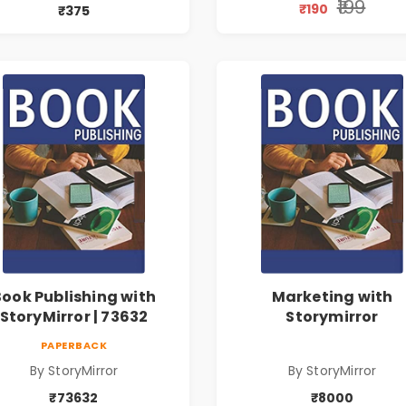
₹199
₹190
₹375
Book Publishing with
Marketing with
StoryMirror | 73632
Storymirror
PAPERBACK
By StoryMirror
By StoryMirror
₹73632
₹8000