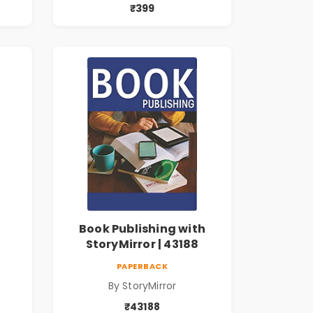
₹399
Book Publishing with
StoryMirror | 43188
PAPERBACK
By StoryMirror
₹43188