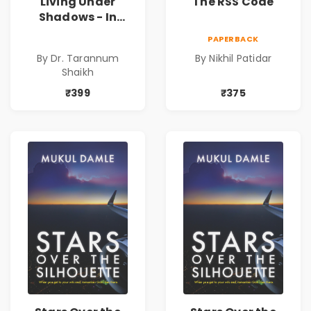
Living Under
The RSS Code
Shadows - In
Search of an
PAPERBACK
Identity| Dr.
By Dr. Tarannum
By Nikhil Patidar
Tarannum Shaikh
Shaikh
| Pre-Order
₹399
₹375