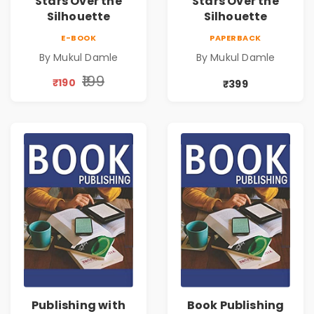
Stars Over the
Stars Over the
Silhouette
Silhouette
E-BOOK
PAPERBACK
By Mukul Damle
By Mukul Damle
₹199
₹190
₹399
Publishing with
Book Publishing