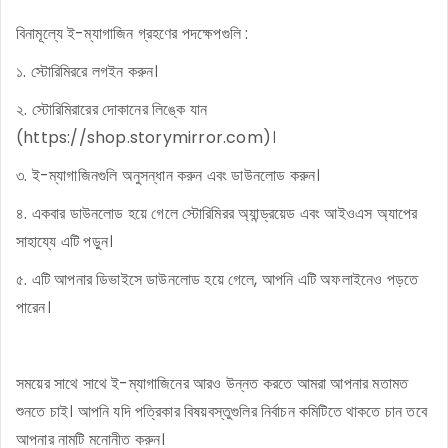
বিনামূল্যে ই-ম্যাগাজিন গ্রহণের পদক্ষেপগুলি :
১. স্টোরিমিররে লগইন করুন।
২. স্টোরিমিরারের দোকানের লিঙ্কে যান
(https://shop.storymirror.com)।
৩. ই-ম্যাগাজিনগুলি অনুসন্ধান করুন এবং ডাউনলোড করুন।
৪. একবার ডাউনলোড হয়ে গেলে স্টোরিমিরর অ্যান্ড্রয়েড এবং আইওএস অ্যাপের
সাহায্যে এটি পড়ুন।
৫. এটি আপনার ডিভাইসে ডাউনলোড হয়ে গেলে, আপনি এটি অফলাইনেও পড়তে
পারেন।
সময়ের সাথে সাথে ই-ম্যাগাজিনের আরও উন্নত করতে আমরা আপনার মতামত
শুনতে চাই। আপনি যদি পত্রিকার বিষয়বস্তুগুলির নির্বাচন কমিটিতে থাকতে চান তবে
আপনার নামটি মনোনীত করুন।