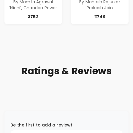
By Mamta Agrawal
By Mahesh Rajurkar
( सर्वोत्कृष्ट कादंबरी
of Power, Love &
'Nidhi', Chandan Pawar
Prakash Jain
आणि प्रभावशाली
Greed | Simplest
कथांचा संच )
Way to Grow Your
₹752
₹748
Riches
Ratings & Reviews
Be the first to add a review!