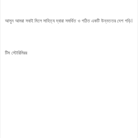
আসুন আমরা সবাই মিলে সাহিত্য দ্বারা সমর্থিত ও গঠিত একটি উন্নততর দেশ গড়ি।
টিম স্টোরিমিরর