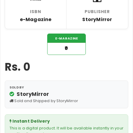
ISBN
PUBLISHER
e-Magazine
StoryMirror
E-MAGAZINE
₹0
Rs.
0
SOLD BY
StoryMirror
Sold and Shipped by StoryMirror
Instant Delivery
This is a digital product. It will be available instantly in your