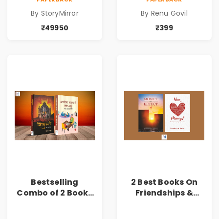
By StoryMirror
By Renu Govil
₹49950
₹399
Bestselling
2 Best Books On
Combo of 2 Books
Friendships &
of Impressive
Relationships
Stories in Marathi
With Money | Tale