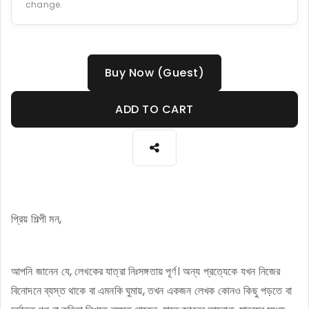
change.
Buy Now (Guest)
ADD TO CART
প্রিয় শিল্পী মন,
আপনি জানেন যে, লেখকের যাত্রা নিঃসঙ্গতায় পূর্ণ। অন্য প্রত্যেকে যখন নিজের
বিনোদনে ব্যস্ত থাকে বা এমনকি ঘুমায়, তখন একজন লেখক কোনও কিছু পড়তে বা