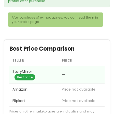
profile after purchase.
After purchase of e-magazines, you can read them in
your profile page.
Best Price Comparison
SELLER
PRICE
StoryMirror
—
Best price
Amazon
Price not available
Flipkart
Price not available
Prices on other marketplaces are indicative and may