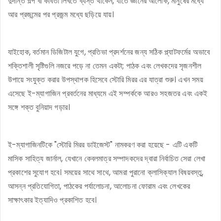
দুর্দান্ত গল্প বা কবিতা লিখতে ব্যস্ত থাকেন, যাতে জ্ঞানের আলোক, মানুষের মধ্যে
আর প্রজন্মের পর প্রজন্ম মধ্যে ছড়িয়ে যায়।
যাইহোক, বর্তমান ডিজিটাল যুগে, প্রতিভা প্রদর্শনের জন্য সঠিক প্ল্যাটফর্মের অভাবে
শক্তিশালী সৃষ্টিগুলি নজরে পড়ে না তেমন একটা; পাঠক এবং লেখকদের সৃজনশীল
উপায়ে সংযুক্ত করার উপস্থাপক হিসেবে স্টোরি মিরর এর যাত্রা শুরু। এখন সময়
এসেছে ই-ম্যাগাজিন প্রবর্তনের মাধ্যমে এই সম্পর্ককে আরও সহজতর এবং একই
সঙ্গে শক্ত বুনিয়াদ গড়ার।
ই-ম্যাগাজিনটিকে "স্টোরি মিরর ডাইজেস্ট" নামকরণ করা হয়েছে - এটি একটি
মাসিক সাহিত্য জার্নাল, যেখানে কেবলমাত্র সম্পাদকদের দ্বারা নির্বাচিত সেরা লেখা
প্রকাশের সুযোগ হবে। সময়ের সাথে সাথে, আমরা পুরানো ক্লাসিক্যাল বিষয়বস্তু,
আসন্ন প্রতিযোগিতা, পাঠকের পর্যালোচনা, আলোচনা ফোরাম এবং লেখকের
সাক্ষাৎকার ইত্যাদিও প্রকাশিত হবে।