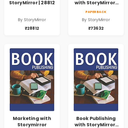
StoryMirror | 28812
with StoryMirror |
73632
PAPERBACK
By StoryMirror
By StoryMirror
₹28812
₹73632
Marketing with
Book Publishing
Storymirror
with StoryMirror |