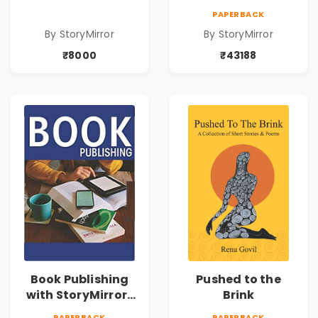
43188
PAPERBACK
By StoryMirror
By StoryMirror
₹8000
₹43188
Book Publishing
Pushed to the
with StoryMirror |
Brink
49950
PAPERBACK
PAPERBACK