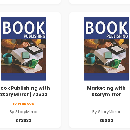
Book Publishing with
Marketing with
StoryMirror | 73632
Storymirror
PAPERBACK
By StoryMirror
By StoryMirror
₹73632
₹8000