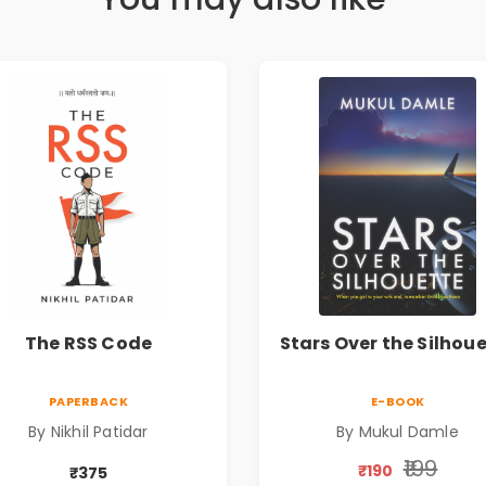
The RSS Code
Stars Over the Silhou
PAPERBACK
E-BOOK
By Nikhil Patidar
By Mukul Damle
₹199
₹190
₹375