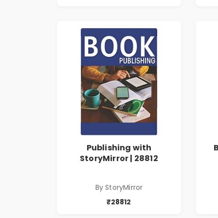
Publishing with
StoryMirror | 28812
By StoryMirror
₹28812