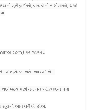
યની હરીફાઈઓ, વાચકોની સમીક્ષાઓ, ચર્ચા
શે.
mirror.com) પર જાઓ...
રરની એન્ડ્રોઇડ અને આઈઓએસ
ડ થઈ જાય પછી તમે તેને ઓફલાઇન પણ
પના સૂચનો આવકારીએ છીએ.