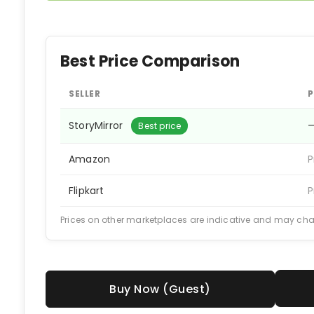
Best Price Comparison
SELLER
P
StoryMirror
Best price
Amazon
P
Flipkart
P
Prices on other marketplaces are indicative and may ch
Buy Now (Guest)