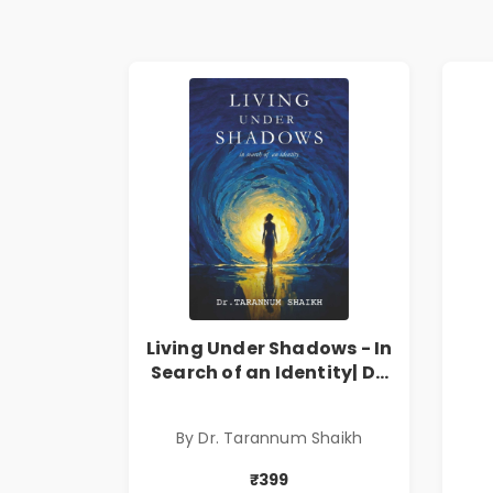
Living Under Shadows - In
Search of an Identity| Dr.
Tarannum Shaikh | Pre-
Order
By Dr. Tarannum Shaikh
₹399