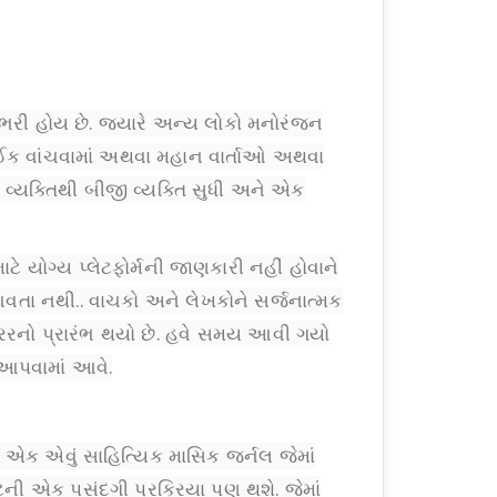
રી હોય છે. જ્યારે અન્ય લોકો મનોરંજન
 કંઈક વાંચવામાં અથવા મહાન વાર્તાઓ અથવા
 વ્યક્તિથી બીજી વ્યક્તિ સુધી અને એક
ાટે યોગ્ય પ્લેટફોર્મની જાણકારી નહીં હોવાને
 આવતા નથી.. વાચકો અને લેખકોને સર્જનાત્મક
િરરનો પ્રારંભ થયો છે. હવે સમય આવી ગયો
 આપવામાં આવે.
 એક એવું સાહિત્યિક માસિક જર્નલ જેમાં
ટેની એક પસંદગી પ્રક્રિયા પણ થશે. જેમાં