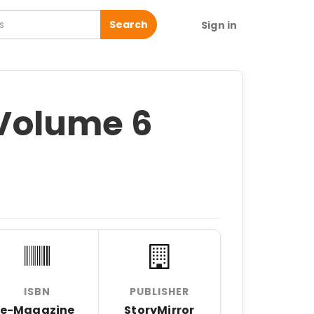
Search
Sign in
ટ Volume 6
ISBN
PUBLISHER
e-Magazine
StoryMirror