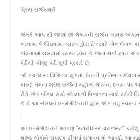
પ્રિય સર્જકશ્રી
જેમકે આપ સૌ જાણો છો લેખકની સર્જન યાત્રા એકાંતભ
કરવામાં કે ઊંઘવામાં વ્યસ્ત હોય છે ત્યારે એક લેખક
કવિતાઓ લખવામાં વ્યસ્ત હોય છે. જેના થકી જ્ઞાન એક
પેઢીથી બીજી પેઢી સુધી પ્રસરે છે.
જો કવર્તમાન ડિજિટલ યુગમાં પોતાની પ્રતિભા દર્શાવવા મ
કારણે તેમના શ્રેષ્ઠ સર્જનો બહોળા લોકોના ધ્યાન પર
રીતે એક બીજા સાથે જોડવાની વિભાવના સાથે સ્ટોરી મ
છે કે આ સંબંધને ઇ-મેગેઝિનની દ્વારા એક નવું સ્વરૂપ
આ ઇ-મેગેઝિનને આપણે "સ્ટોરીમિરર ડાયજેસ્ટ" કહીશું.
શ્રેષ્ઠ લોકોને સંપાદક ટીમમાં સમાવવામાં આવશે. આ મા