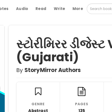
otes
Audio
Read
Write
More
સ્ટોરીમિરર ડીજેસ્
(Gujarati)
By
StoryMirror Authors
GENRE
PAGES
Abstract
135