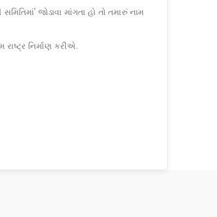
મિતિમાં' જોડાવા માંગતા હો તો તમારું નામ
રાષ્ટ્ર નિર્માણ કરીએ.