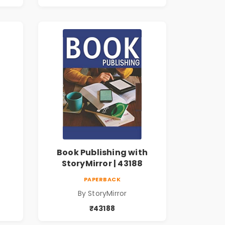
Book Publishing with
StoryMirror | 43188
PAPERBACK
By StoryMirror
₹43188