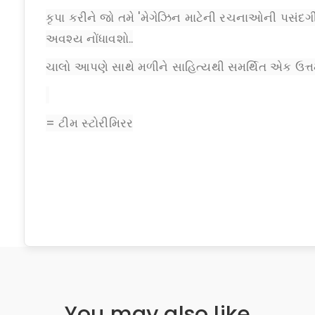
કૃપા કરીને જો તમે 'મેગેઝિન માટેની રચનાઓની પસંદગી સ
અવશ્ય નોંધાવશો..
ચાલો આપણે સાથે મળીને સાહિત્યથી સમર્થિત એક ઉત્તમ 
= ટીમ સ્ટોરીમિરર
You may also like