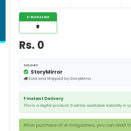
E-MAGAZINE
₹0
Rs.
0
SOLD BY
StoryMirror
Sold and Shipped by StoryMirror
Instant Delivery
This is a digital product. It will be available instantly in
After purchase of e-magazines, you can read th