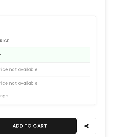
RICE
—
rice not available
rice not available
ange.
ADD TO CART