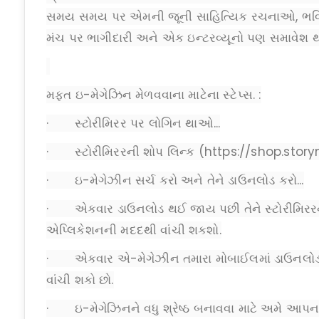
સમય સમય પર એમની જૂની સાહિત્યિક રચનાઓ, ભવિષ્
મંચ પર ભાગીદારી અને એક ઇન્ટરવ્યૂનો પણ સમાવેશ થ
મફત ઇ-મેગેઝિન મેળવવાના માટેના સ્ટેપ્સ. :
· સ્ટોરીમિરર પર લોગિન થાઓ...
· સ્ટોરીમિરરની શોપ લિન્ક (https://shop.story
· ઇ-મેગેઝીન સર્ચ કરો અને તેને ડાઉનલોડ કરો...
· એકવાર ડાઉનલોડ થઈ જાય પછી તેને સ્ટોરીમિ
એપ્લિકેશનની મદદથી વાંચી શકશો.
· એકવાર એ-મેગેઝીન તમારા મોબાઈલમાં ડાઉનલો
વાંચી શકો છો.
· ઇ-મેગેઝિનને વધુ શ્રેષ્ઠ બનાવવા માટે અમે આ