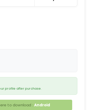
 your profile after purchase.
here to download :
Android