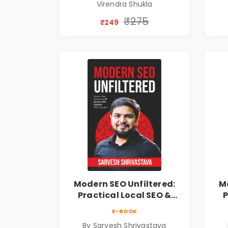
Virendra Shukla
Leadership Book
₹275
₹249
Modern SEO Unfiltered:
Mo
Practical Local SEO &
P
Digital Marketing
E-BOOK
Blueprint for Business
B
By Sarvesh Shrivastava