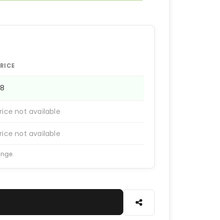
RICE
98
rice not available
rice not available
ange.