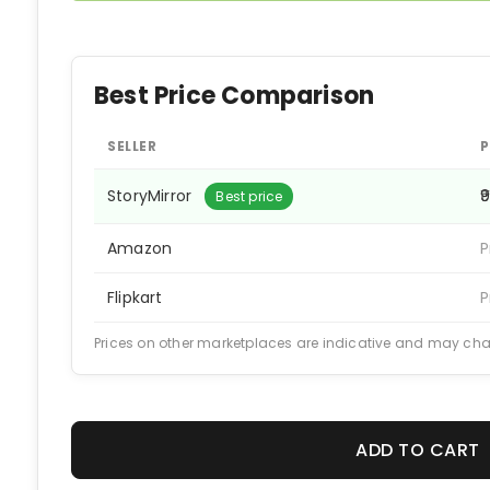
Best Price Comparison
SELLER
P
StoryMirror
₹
Best price
Amazon
P
Flipkart
P
Prices on other marketplaces are indicative and may ch
ADD TO CART