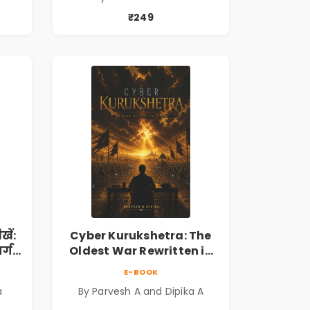
₹249
ें:
Cyber Kurukshetra: The
्ग |
Oldest War Rewritten in
Code | Corporate Tech
E-BOOK
Thriller & Modern
a
By Parvesh A and Dipika A
Workplace Philosophy