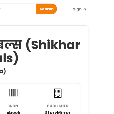
Search
Sign in
इबल्स (Shikhar
ls)
a)
ISBN
PUBLISHER
ebook
StoryMirror