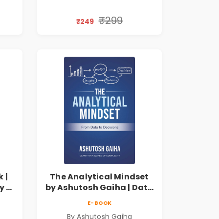
Financial Freedom
₹299
₹249
 |
The Analytical Mindset
y of
by Ashutosh Gaiha | Data
Driven Decision Making &
E-BOOK
by
Business Analytics Book
By Ashutosh Gaiha