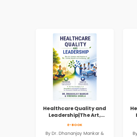
Healthcare Quality and
He
Leadership|The Art,
Science and Practice of
Sc
E-BOOK
Holistic Health and
By Dr. Dhananjay Mankar &
B
Wellbeing | Medical