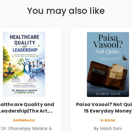
You may also like
althcare Quality and
Paisa Vasool? Not Qui
Leadership|The Art,
15 Everyday Money
ience and Practice of
Mistakes, Persona
PAPERBACK
E-BOOK
Holistic Health and
Finance Lessons &
y Dr. Dhananjay Mankar &
By Harsh Soni
Wellbeing | Medical
Practical Habits fo