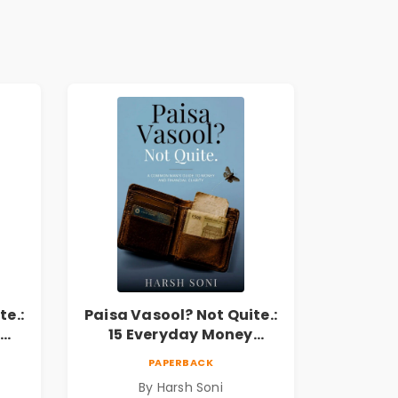
te.:
Paisa Vasool? Not Quite.:
15 Everyday Money
l
Mistakes, Personal
PAPERBACK
Finance Lessons &
By Harsh Soni
r
Practical Habits for