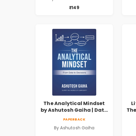
Growth
₹149
The Analytical Mindset
L
by Ashutosh Gaiha | Data
The
Driven Decision Making &
PAPERBACK
Business Analytics Book
P
By Ashutosh Gaiha
Mi