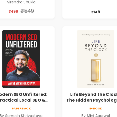
Virendra Shukla
Leadership Book
Financial Freedom
₹549
₹499
₹149
dern SEO Unfiltered:
Life Beyond the Clock
ractical Local SEO &
The Hidden Psycholog
Digital Marketing
Time, Focus &
PAPERBACK
E-BOOK
lueprint for Business
Productivity | Book 
By Sarvesh Shrivastava
By Mini Agarwal