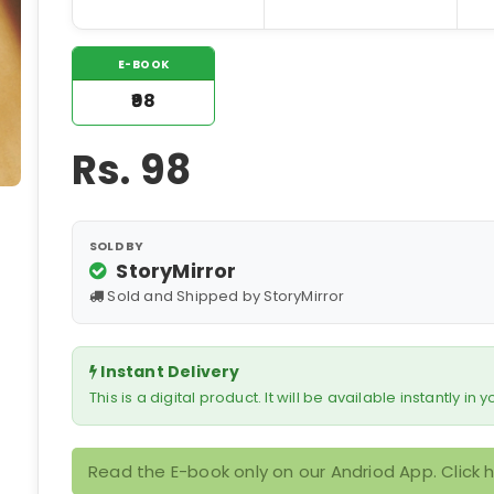
E-BOOK
₹98
Rs.
98
SOLD BY
StoryMirror
Sold and Shipped by StoryMirror
Instant Delivery
This is a digital product. It will be available instantly in
Read the E-book only on our Andriod App. Click 