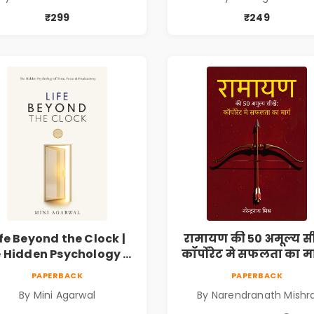
Growth
Mini Agarwal
₹299
₹249
ife Beyond the Clock |
रामायण की 50 अमूल्य सीख
 Hidden Psychology of
कॉर्पोरेट मे सफलता का मार
Time, Focus &
Pre-Order
PAPERBACK
PAPERBACK
roductivity | Book by
By Mini Agarwal
By Narendranath Mishr
ni Agarwal | Pre-Order