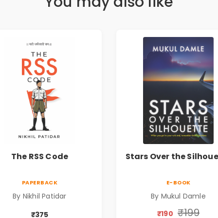
You may also like
The RSS Code
Stars Over the Silhou
PAPERBACK
E-BOOK
By Nikhil Patidar
By Mukul Damle
₹199
₹190
₹375