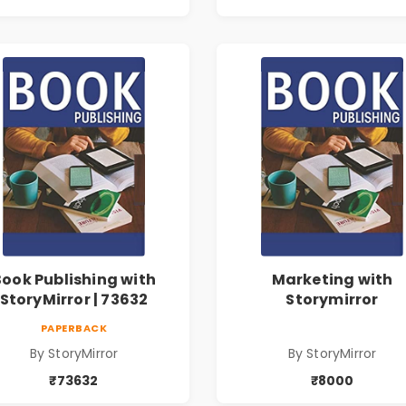
Book Publishing with
Marketing with
StoryMirror | 73632
Storymirror
PAPERBACK
By StoryMirror
By StoryMirror
₹73632
₹8000