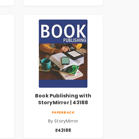
Book Publishing with
StoryMirror | 43188
PAPERBACK
By StoryMirror
₹43188