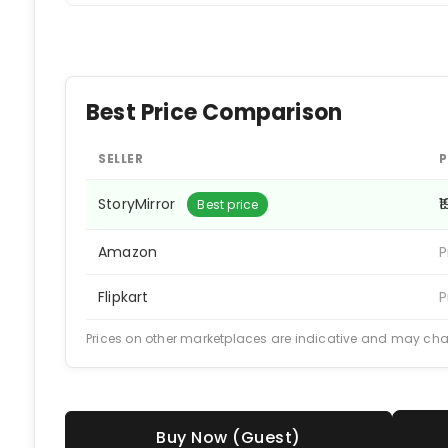
Best Price Comparison
SELLER
P
StoryMirror
₹
Best price
Amazon
P
Flipkart
P
Prices on other marketplaces are indicative and may ch
Buy Now (Guest)