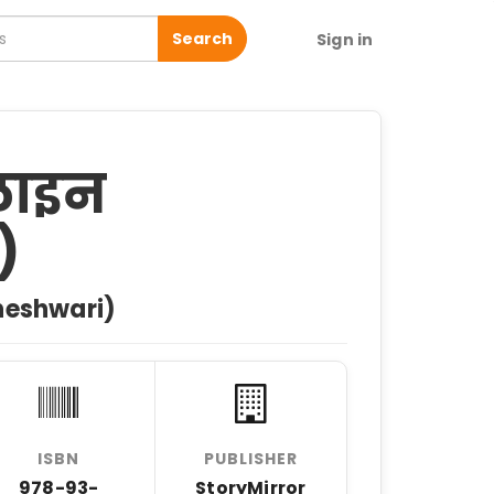
Search
Sign in
ाइन
)
aheshwari)
ISBN
PUBLISHER
978-93-
StoryMirror