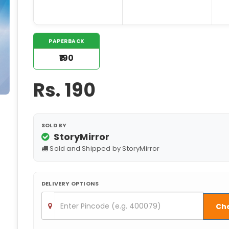
PAPERBACK
₹190
Rs.
190
SOLD BY
StoryMirror
Sold and Shipped by StoryMirror
DELIVERY OPTIONS
Ch