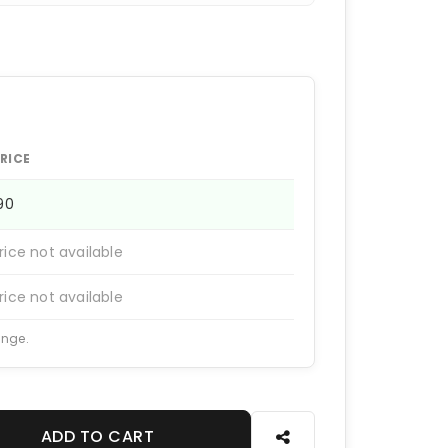
RICE
190
rice not available
rice not available
ange.
ADD TO CART