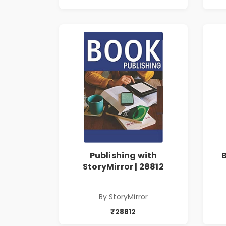
Publishing with
StoryMirror | 28812
By StoryMirror
₹28812