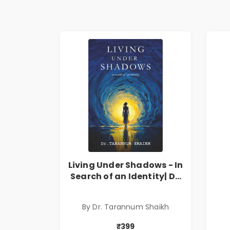
Living Under Shadows - In
Search of an Identity| Dr.
Tarannum Shaikh | Pre-
Order
By Dr. Tarannum Shaikh
₹399