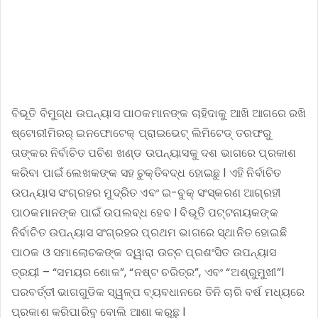
ବିଭୂତି ବିମୁଗ୍ଧ ଉପନ୍ୟାସ ପାଠକମାନଙ୍କ ଚାହିଦାକୁ ଆଖି ଆଗରେ ରଖି
ଷ୍ଟୋରୀମିରର୍ ଇନଫୋଟେକ୍ ପ୍ରାଇଭେଟ୍ ଲିମିଟେଡ୍ ତରଫରୁ
ତାଙ୍କର ନିର୍ବାଚିତ ପଚିଶ ଖଣ୍ଡ ଉପନ୍ୟାସକୁ ଦଶ ଭାଗରେ ପ୍ରକାଶ
କରିବା ପାଇଁ ଲେଖକଙ୍କ ସହ ଚୁକ୍ତିବଦ୍ଧ ହୋଇଛୁ l ଏହି ନିର୍ବାଚିତ
ଉପନ୍ୟାସ ସଂଗ୍ରହର ମୁଦ୍ରିତ ଏବଂ ଇ-ବୁକ୍ ସଂସ୍କରଣ ଆଗ୍ରହୀ
ପାଠକମାନଙ୍କ ପାଇଁ ଉପଲବ୍ଧ ହେବ l ବିଭୂତି ପଟ୍ଟନାୟକଙ୍କ
ନିର୍ବାଚିତ ଉପନ୍ୟାସ ସଂଗ୍ରହର ପ୍ରଥମ ଭାଗରେ ସ୍ଥାନିତ ହୋଇଛି
ପାଠକ ଓ ସମାଲୋଚକଙ୍କ ଦ୍ୱାରା ଉଚ୍ଚ ପ୍ରଶଂସିତ ଉପନ୍ୟାସ
ତ୍ରୟୀ – “ସମୟର ଶୋକ”, “ନଷ୍ଟ ଚରିତ୍ର”, ଏବଂ “ଅଶ୍ରୁମୁଖୀ”l
ପରବର୍ତ୍ତୀ ଭାଗଗୁଡିକ ସ୍ୱଳ୍ପ ବ୍ୟବଧାନରେ ତିନି ଚାରି ବର୍ଷ ମଧ୍ୟରେ
ପ୍ରକାଶ କରିପାରିବୁ ବୋଲି ଆଶା କରୁଛୁ l