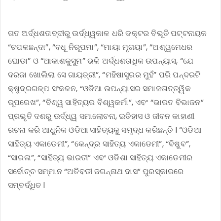
ଗତ ଅର୍ଦ୍ଧଶତାବ୍ଦୀରୁ ଉର୍ଦ୍ଧ୍ୱକାଳ ଧରି ଡକ୍ଟର ବିଭୂତି ପଟ୍ଟନାୟକ
“ଚପଳଛନ୍ଦା”, “ବଧୂ ନିରୂପମା”, “ମାୟା ମୃଗୟା”, “ଅଶ୍ୱମେଧର
ଘୋଡା” ଓ “ଆକାଶକୁସୁମ” ଭଳି ଅର୍ଦ୍ଧଶତାଧିକ ଉପନ୍ୟାସ, “ଯେ
ଦରଜା ଖୋଲିଲା ସେ ଗାୟତ୍ରୀ”, “ମହିଷାସୁରର ମୁହଁ” ପରି ପନ୍ଦରଟି
କ୍ଷୁଦ୍ରଗଳ୍ପ ସଂକଳନ, “ଓଡିଆ ଉପନ୍ୟାସର ସମାଜତାତ୍ତ୍ୱିକ
ରୂପରେଖ”, “ବିଶ୍ୱ ସାହିତ୍ୟର ବିଶ୍ୱକର୍ମା”, ଏବଂ “ଭାରତ ବିଭାଜନ”
ପ୍ରଭୃତି ଦଶରୁ ଉର୍ଦ୍ଧ୍ୱ ସମାଲୋଚନା, ଇତିହାସ ଓ ଜୀବନ କାହାଣୀ
ରଚନା କରି ଆଧୁନିକ ଓଡିଆ ସାହିତ୍ୟକୁ ସମୃଦ୍ଧ କରିଛନ୍ତି l “ଓଡିଆ
ସାହିତ୍ୟ ଏକାଡେମୀ”, “କେନ୍ଦ୍ର ସାହିତ୍ୟ ଏକାଡେମୀ”, “ବିଷୁବ”,
“ସାରଳା”, “ସାହିତ୍ୟ ଭାରତୀ” ଏବଂ ଓଡିଶା ସାହିତ୍ୟ ଏକାଡେମୀର
ସର୍ବୋଚ୍ଚ ସମ୍ମାନ “ଅତିବଡୀ ଜଗନ୍ନାଥ ଦାସ” ପୁରସ୍କାରରେ
ସମ୍ବର୍ଦ୍ଧିତ l