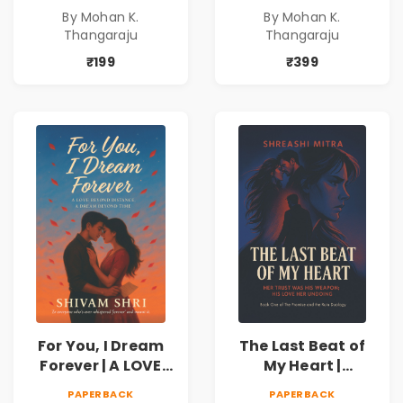
freedom. They
freedom. They
By Mohan K.
By Mohan K.
never expected his
never expected his
Thangaraju
Thangaraju
love to fight back.
love to fight back.
₹199
₹399
For You, I Dream
The Last Beat of
Forever | A LOVE
My Heart |
BEYOND DISTANCE,
Valentine's Day
PAPERBACK
PAPERBACK