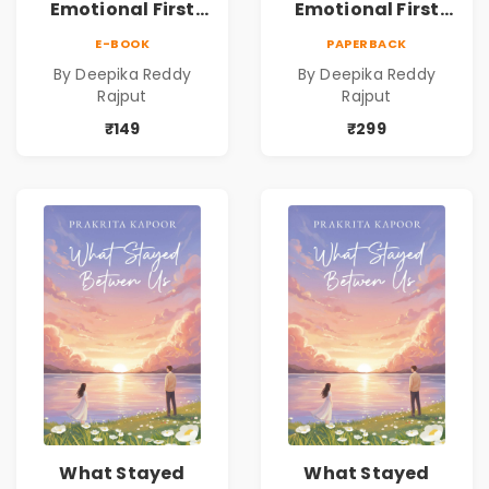
Emotional First
Emotional First
Love Romance
Love Romance
E-BOOK
PAPERBACK
Novel | By Deepika
Novel | By Deepika
By Deepika Reddy
By Deepika Reddy
Reddy Rajput |
Reddy Rajput
Rajput
Rajput
Pre-Order
₹149
₹299
What Stayed
What Stayed