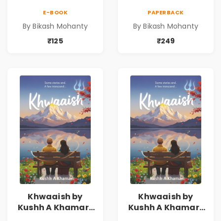
E-BOOK
PAPERBACK
By Bikash Mohanty
By Bikash Mohanty
₹125
₹249
Khwaaish by
Khwaaish by
Kushh A Khamar |
Kushh A Khamar |
Literary Romance
Literary Romance