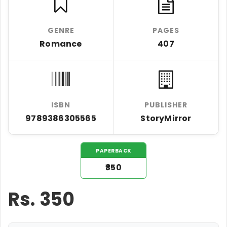
GENRE
PAGES
Romance
407
ISBN
PUBLISHER
9789386305565
StoryMirror
PAPERBACK
₹350
Rs.
350