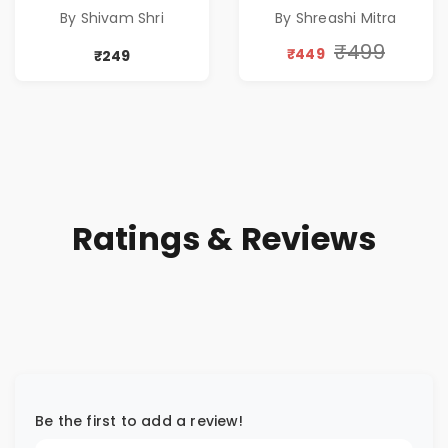
A DREAM BEYOND
Special 10%
By Shivam Shri
By Shreashi Mitra
TIME
Discount
₹499
₹449
₹249
Ratings & Reviews
Be the first to add a review!