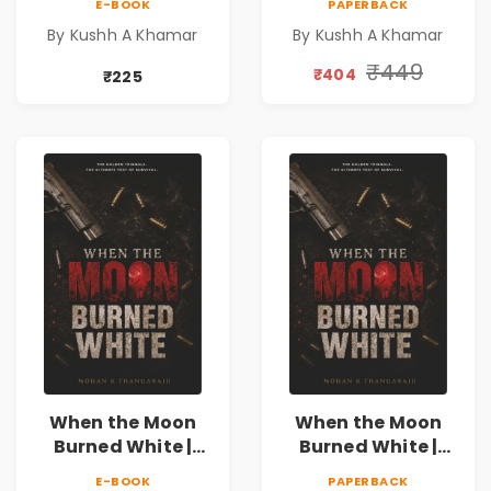
E-BOOK
PAPERBACK
Novel | Indian
Novel | Indian
By Kushh A Khamar
By Kushh A Khamar
Fiction
Fiction |
Valentine's Day
₹449
₹404
₹225
Special 10%
Discount
When the Moon
When the Moon
Burned White |
Burned White |
They stole his
They stole his
E-BOOK
PAPERBACK