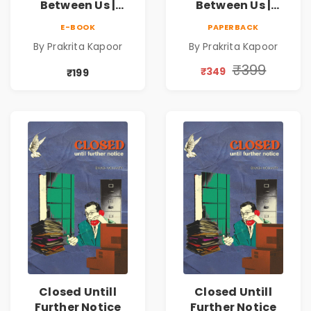
Between Us |
Between Us |
Emotional
Emotional
E-BOOK
PAPERBACK
Romance Novel
Romance Novel
By Prakrita Kapoor
By Prakrita Kapoor
₹399
₹349
₹199
Closed Untill
Closed Untill
Further Notice
Further Notice