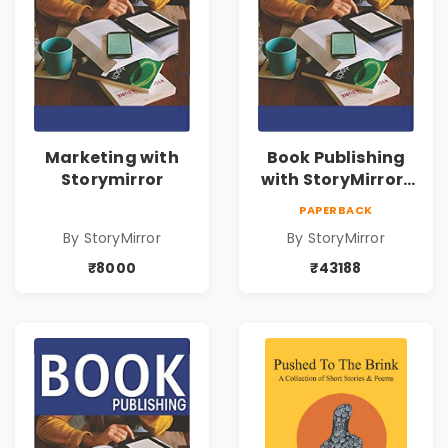
Marketing with
Book Publishing
Storymirror
with StoryMirror |
43188
PAPERBACK
By StoryMirror
By StoryMirror
₹8000
₹43188