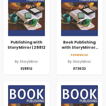
Publishing with
Book Publishing
StoryMirror | 28812
with StoryMirror |
73632
PAPERBACK
By StoryMirror
By StoryMirror
₹28812
₹73632