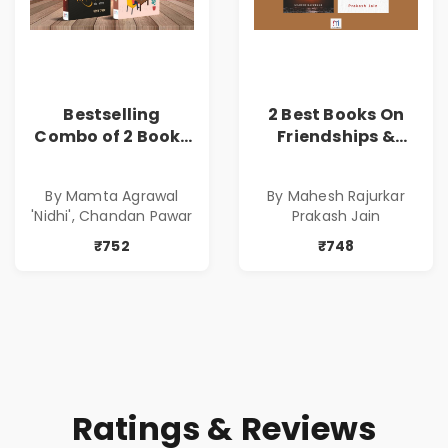
Bestselling
2 Best Books On
Combo of 2 Books
Friendships &
of Impressive
Relationships
Stories in Marathi
With Money | Tale
By Mamta Agrawal
By Mahesh Rajurkar
( सर्वोत्कृष्ट कादंबरी
of Power, Love &
'Nidhi', Chandan Pawar
Prakash Jain
आणि प्रभावशाली
Greed | Simplest
कथांचा संच )
Way to Grow Your
₹752
₹748
Riches
Ratings & Reviews