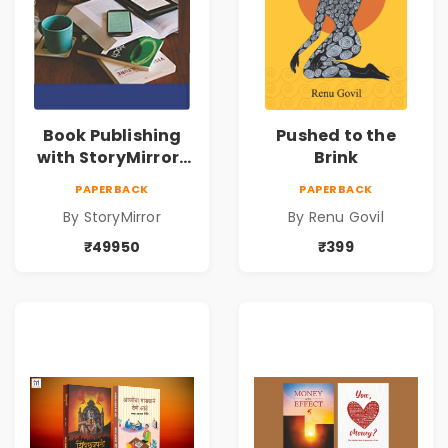
Book Publishing
Pushed to the
with StoryMirror |
Brink
49950
PAPERBACK
PAPERBACK
By StoryMirror
By Renu Govil
₹49950
₹399