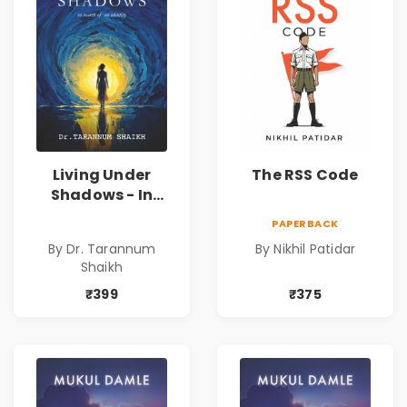
Living Under
The RSS Code
Shadows - In
Search of an
PAPERBACK
Identity| Dr.
By Dr. Tarannum
By Nikhil Patidar
Tarannum Shaikh
Shaikh
| Pre-Order
₹399
₹375