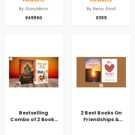
PAPERBACK
PAPERBACK
By StoryMirror
By Renu Govil
₹49950
₹399
Bestselling
2 Best Books On
Combo of 2 Books
Friendships &
of Impressive
Relationships
Stories in Marathi
With Money | Tale