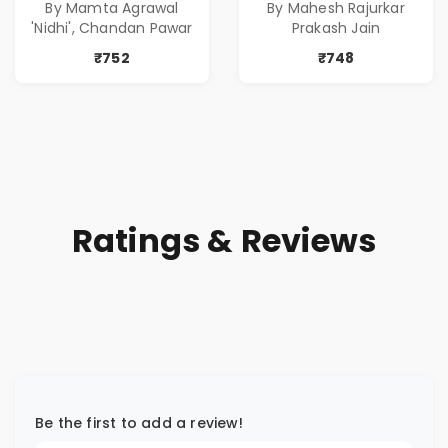
By Mamta Agrawal
By Mahesh Rajurkar
( सर्वोत्कृष्ट कादंबरी
of Power, Love &
'Nidhi', Chandan Pawar
Prakash Jain
आणि प्रभावशाली
Greed | Simplest
कथांचा संच )
Way to Grow Your
₹752
₹748
Riches
Ratings & Reviews
Be the first to add a review!