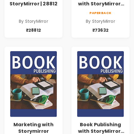
StoryMirror | 28812
with StoryMirror |
73632
PAPERBACK
By StoryMirror
By StoryMirror
₹28812
₹73632
Marketing with
Book Publishing
Storymirror
with StoryMirror |