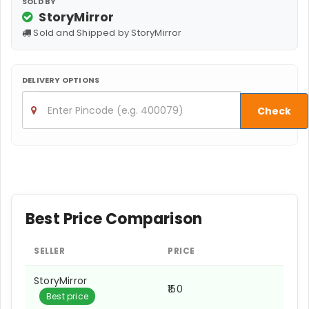
SOLD BY
StoryMirror
Sold and Shipped by StoryMirror
DELIVERY OPTIONS
Check
Best Price Comparison
SELLER
PRICE
StoryMirror
₹150
Best price