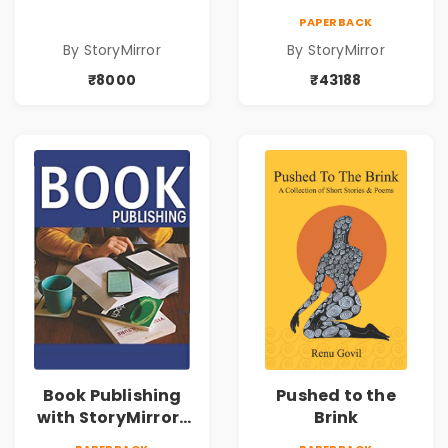
43188
PAPERBACK
By StoryMirror
By StoryMirror
₹8000
₹43188
Book Publishing
Pushed to the
with StoryMirror |
Brink
49950