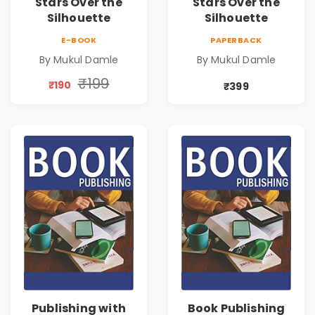
Stars Over the
Stars Over the
Silhouette
Silhouette
E-BOOK
PAPERBACK
By Mukul Damle
By Mukul Damle
₹199
₹190
₹399
Publishing with
Book Publishing