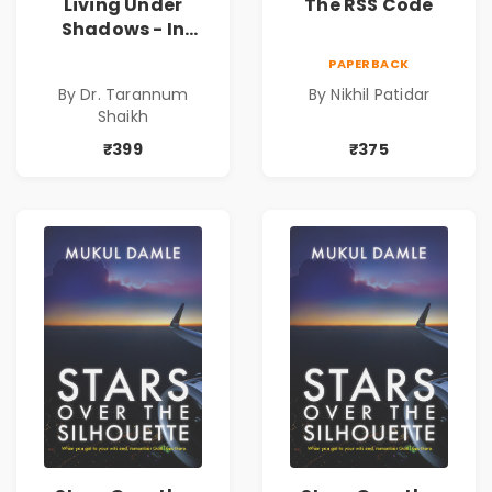
Living Under
The RSS Code
Shadows - In
Search of an
PAPERBACK
Identity| Dr.
By Dr. Tarannum
By Nikhil Patidar
Tarannum Shaikh
Shaikh
| Pre-Order
₹399
₹375