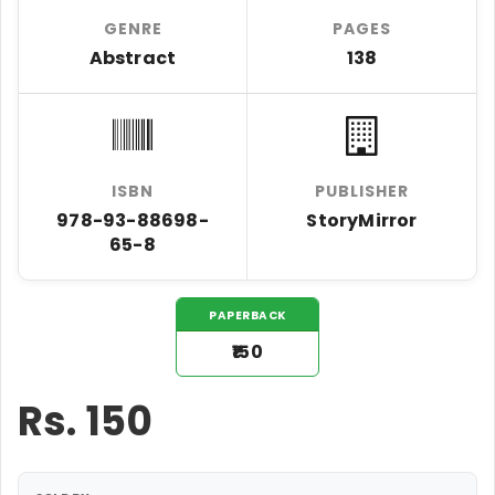
GENRE
PAGES
Abstract
138
ISBN
PUBLISHER
978-93-88698-
StoryMirror
65-8
PAPERBACK
₹150
Rs.
150