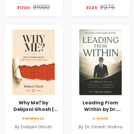
₹1900
₹275
₹1700
₹245
Why Me? by
Leading From
Debjani Ghosh |
Within by Dr.
Book on Breaking
Dinesh Shahra |
PAPERBACK
E-BOOK
Emotional
Leadership &
By Debjani Ghosh
By Dr. Dinesh Shahra
Patterns &
Personal Growth