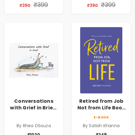
₹399
₹399
₹390
₹390
Conversations
Retired from Job
with Grief in Brief |
Not from Life Book
Rhea DSouza | Pre-
| Life After
E-BOOK
Order
Retirement Guide
By Rhea DSouza
By Satish Khanna
by Satish Khanna |
Pre - Order
₹1020
₹249