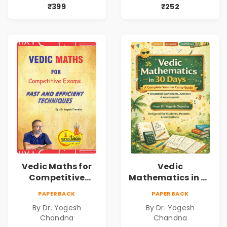
₹399
₹252
Vedic Maths for
Vedic
Competitive
Mathematics in 30
Exams
Days
PAPERBACK
PAPERBACK
By Dr. Yogesh
By Dr. Yogesh
Chandna
Chandna