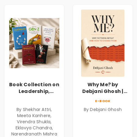
Book Collection on
Why Me? by
Leadership,
Debjani Ghosh |
Management,
Book on Breaking
E-BOOK
Corporate
Emotional
By Shekhar Attri,
By Debjani Ghosh
Excellence,
Patterns &
Meeta Kanhere,
Founder Mindset &
Personal Growth
Virendra Shukla,
Gen Z Leadership
Eklavya Chandra,
Narendranath Mishra