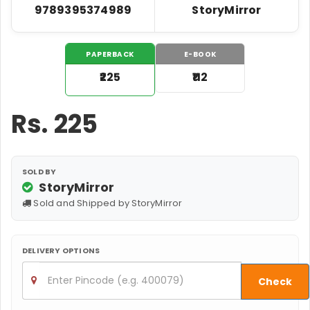
9789395374989
StoryMirror
PAPERBACK
E-BOOK
₹225
₹112
Rs.
225
SOLD BY
StoryMirror
Sold and Shipped by StoryMirror
DELIVERY OPTIONS
Check