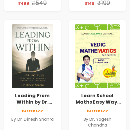
Personal Growth
Book
₹549
₹199
₹499
₹149
Leading From
Learn School
Within by Dr.
Maths Easy Way :
Dinesh Shahra |
Vedic
PAPERBACK
PAPERBACK
Leadership &
Mathematics
By Dr. Dinesh Shahra
By Dr. Yogesh
Personal Growth
Book1
Chandna
Book