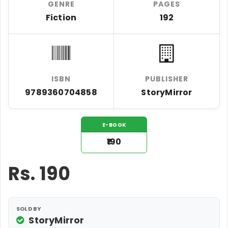
GENRE
PAGES
Fiction
192
ISBN
PUBLISHER
9789360704858
StoryMirror
E-BOOK
₹190
Rs.
190
SOLD BY
StoryMirror