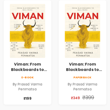
Viman: From
Viman: From
Blackboards to
Blackboards to
Bull Runs | A
Bull Runs | A
E-BOOK
PAPERBACK
Teacher's Journey
Teacher's Journey
By Prasad Varma
By Prasad Varma
Through Stock
Through Stock
Penmatsa
Penmatsa
Markets, Risk,
Markets, Risk,
Love & Purpose |
Love & Purpose |
₹399
₹349
₹199
Financial Fiction
Financial Fiction
Novel
Novel