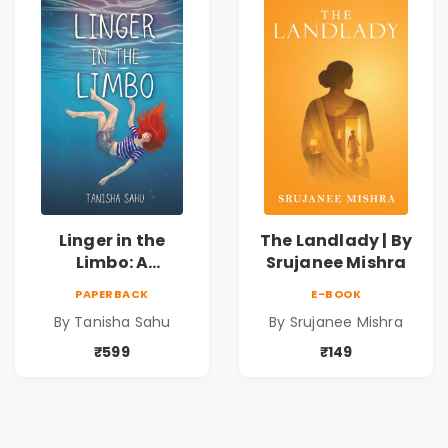
Linger in the
The Landlady | By
Limbo: A
Srujanee Mishra
Supernatural
PAPERBACK
E-BOOK
Psychological
By Tanisha Sahu
By Srujanee Mishra
Thriller About
Dreams, Death,
₹599
₹149
Secrets &
Paranormal
Mysteries