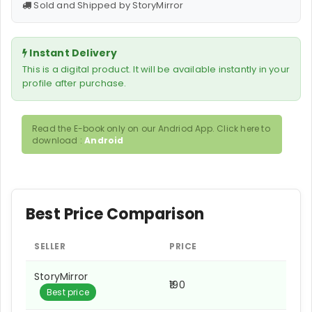
Sold and Shipped by StoryMirror
Instant Delivery
This is a digital product. It will be available instantly in your
profile after purchase.
Read the E-book only on our Andriod App. Click here to
download :
Android
Best Price Comparison
SELLER
PRICE
StoryMirror
₹190
Best price