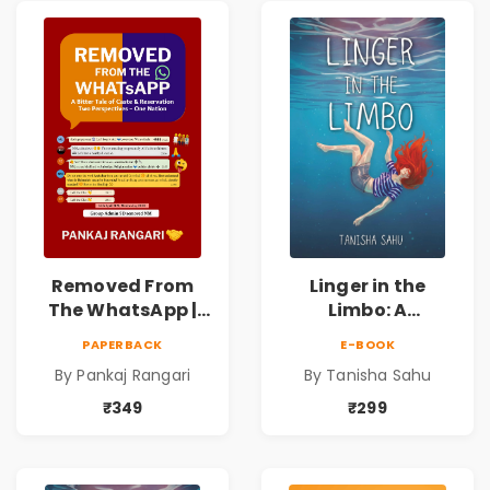
Human
Human
Connection
Connection
Removed From
Linger in the
The WhatsApp |
Limbo: A
Story on Caste &
Supernatural
PAPERBACK
E-BOOK
Reservation by
Psychological
By Pankaj Rangari
By Tanisha Sahu
Pankaj Rangari
Thriller About
Dreams, Death,
₹349
₹299
Secrets &
Paranormal
Mysteries