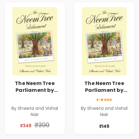
The Neem Tree
The Neem Tree
Parliament by
Parliament by
Shweta & Vishal
Shweta & Vishal
E-BOOK
Nair | Democracy,
Nair | Democracy,
By Shweta and Vishal
By Shweta and Vishal
Constitution &
Constitution &
Nair
Nair
Citizenship Novel
Citizenship Novel
₹399
₹349
₹149