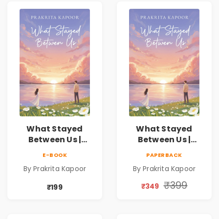
What Stayed
What Stayed
Between Us |
Between Us |
Emotional
Emotional
E-BOOK
PAPERBACK
Romance Novel
Romance Novel
By Prakrita Kapoor
By Prakrita Kapoor
₹399
₹349
₹199