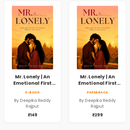
Mr. Lonely | An
Mr. Lonely | An
Emotional First
Emotional First
Love Romance
Love Romance
E-BOOK
PAPERBACK
Novel | By Deepika
Novel | By Deepika
By Deepika Reddy
By Deepika Reddy
Reddy Rajput |
Reddy Rajput
Rajput
Rajput
Pre-Order
₹149
₹299