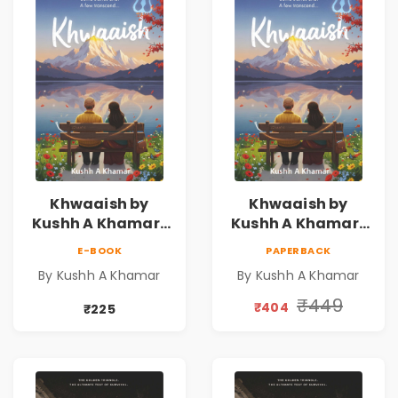
Khwaaish by
Khwaaish by
Kushh A Khamar |
Kushh A Khamar |
Literary Romance
Literary Romance
E-BOOK
PAPERBACK
Novel | Indian
Novel | Indian
By Kushh A Khamar
By Kushh A Khamar
Fiction
Fiction |
Valentine's Day
₹449
₹404
₹225
Special 10%
Discount