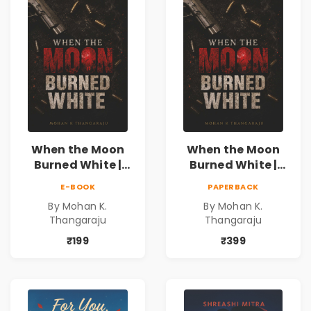
When the Moon
When the Moon
Burned White |
Burned White |
They stole his
They stole his
E-BOOK
PAPERBACK
freedom. They
freedom. They
By Mohan K.
By Mohan K.
never expected his
never expected his
Thangaraju
Thangaraju
love to fight back.
love to fight back.
₹199
₹399