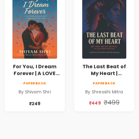
For You, I Dream
The Last Beat of
Forever | A LOVE
My Heart |
BEYOND DISTANCE,
Valentine's Day
PAPERBACK
PAPERBACK
A DREAM BEYOND
Special 10%
By Shivam Shri
By Shreashi Mitra
TIME
Discount
₹499
₹449
₹249