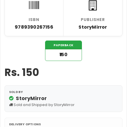
ISBN
PUBLISHER
9789390267156
StoryMirror
PAPERBACK
₹150
Rs.
150
SOLD BY
StoryMirror
Sold and Shipped by StoryMirror
DELIVERY OPTIONS