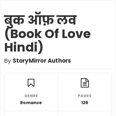
बुक ऑफ़ लव
(Book Of Love
Hindi)
By
StoryMirror Authors
GENRE
PAGES
Romance
126