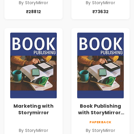
By StoryMirror
By StoryMirror
₹28812
₹73632
Marketing with
Book Publishing
Storymirror
with StoryMirror |
43188
PAPERBACK
By StoryMirror
By StoryMirror