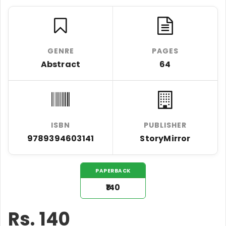
GENRE
PAGES
Abstract
64
ISBN
PUBLISHER
9789394603141
StoryMirror
PAPERBACK
₹140
Rs.
140