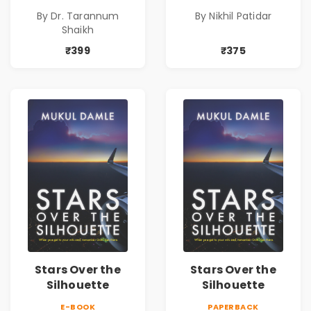
Identity| Dr.
By Dr. Tarannum
By Nikhil Patidar
Tarannum Shaikh
Shaikh
| Pre-Order
₹399
₹375
Stars Over the
Stars Over the
Silhouette
Silhouette
E-BOOK
PAPERBACK