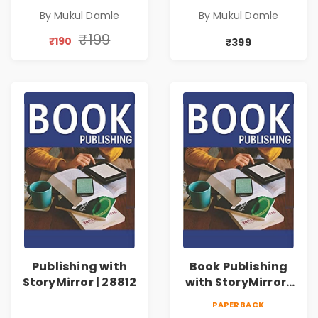
By Mukul Damle
By Mukul Damle
₹199
₹190
₹399
Publishing with
Book Publishing
StoryMirror | 28812
with StoryMirror |
73632
PAPERBACK