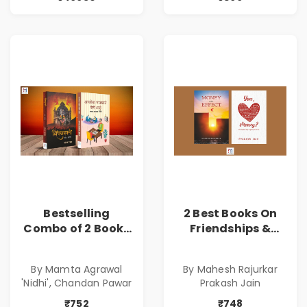
Bestselling
2 Best Books On
Combo of 2 Books
Friendships &
of Impressive
Relationships
Stories in Marathi
With Money | Tale
By Mamta Agrawal
By Mahesh Rajurkar
( सर्वोत्कृष्ट कादंबरी
of Power, Love &
'Nidhi', Chandan Pawar
Prakash Jain
आणि प्रभावशाली
Greed | Simplest
कथांचा संच )
Way to Grow Your
₹752
₹748