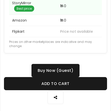
StoryMirror
₹140
Best price
Amazon
₹140
Flipkart
Price not available
Prices on other marketplaces are indicative and may
change.
Buy Now (Guest)
ADD TO CART