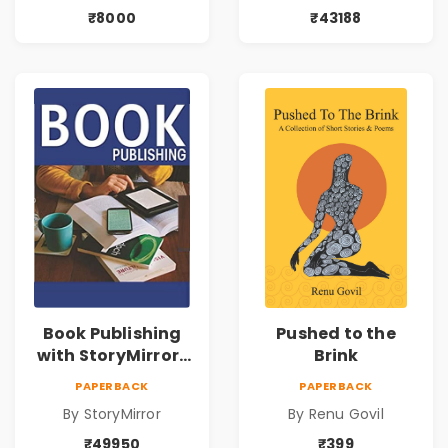
₹8000
₹43188
Book Publishing
Pushed to the
with StoryMirror |
Brink
49950
PAPERBACK
PAPERBACK
By StoryMirror
By Renu Govil
₹49950
₹399