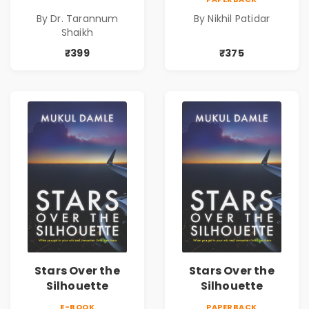
Identity| Dr.
By Dr. Tarannum
By Nikhil Patidar
Tarannum Shaikh
Shaikh
| Pre-Order
₹399
₹375
Stars Over the
Stars Over the
Silhouette
Silhouette
E-BOOK
PAPERBACK