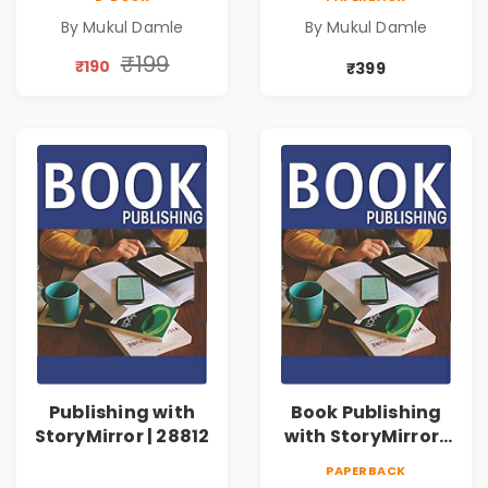
By Mukul Damle
By Mukul Damle
₹199
₹190
₹399
Publishing with
Book Publishing
StoryMirror | 28812
with StoryMirror |
73632
PAPERBACK