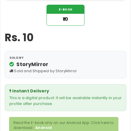
E-BOOK
₹10
Rs.
10
SOLD BY
StoryMirror
Sold and Shipped by StoryMirror
Instant Delivery
This is a digital product. It will be available instantly in your
profile after purchase.
Read the E-book only on our Andriod App. Click here to
download :
Android