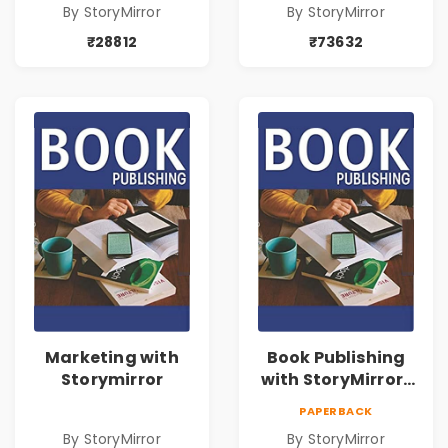
By StoryMirror
By StoryMirror
₹28812
₹73632
Marketing with
Book Publishing
Storymirror
with StoryMirror |
43188
PAPERBACK
By StoryMirror
By StoryMirror