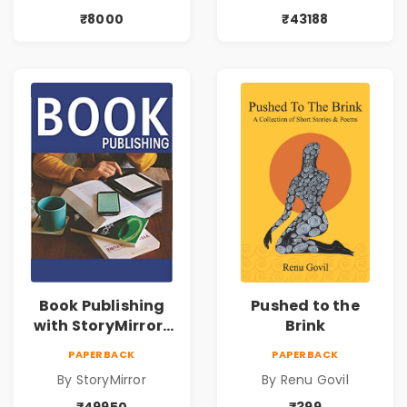
₹8000
₹43188
Book Publishing
Pushed to the
with StoryMirror |
Brink
49950
PAPERBACK
PAPERBACK
By StoryMirror
By Renu Govil
₹49950
₹399