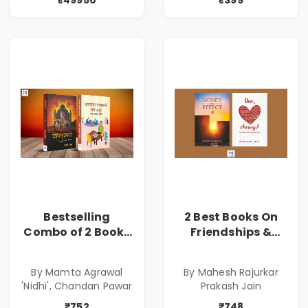
Bestselling
2 Best Books On
Combo of 2 Books
Friendships &
of Impressive
Relationships
Stories in Marathi
With Money | Tale
By Mamta Agrawal
By Mahesh Rajurkar
( सर्वोत्कृष्ट कादंबरी
of Power, Love &
'Nidhi', Chandan Pawar
Prakash Jain
आणि प्रभावशाली
Greed | Simplest
कथांचा संच )
Way to Grow Your
₹752
₹748