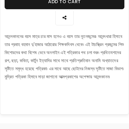
ADD TO CART
আনন্দকাননের বয়স মাত্র চার মাস হলেও এ বয়স তার নূতনজন্মের৷ আনন্দধারা হিসাবে
তার প্রবাহ বহমান দু'হাজার আঠারোর শিক্ষকদিবস থেকে৷ এই টাচস্ক্রিন প্রজন্মের শিশু
কিশোরদের কথা বিশেষ ভেবে অনলাইন এই পত্রিকার পথ চলা শুরু৷ প্রথিতযশাদের
গল্প, ছড়া, কবিতা, কার্টুন ইত্যাদির সাথে সাথে প্রতিশ্রুতিবান অনামি অখ্যাতদের
সৃষ্টিতে সমৃদ্ধ হয়েছে পত্রিকা৷ এর সাথে আছে ছোটদের নিজস্ব সৃষ্টিতে সাজা বিভাগ৷
মুদ্রিত পত্রিকা হিসাবে সাড়া জাগানো আত্মপ্রকাশের অপেক্ষায় আনন্দকানন৷