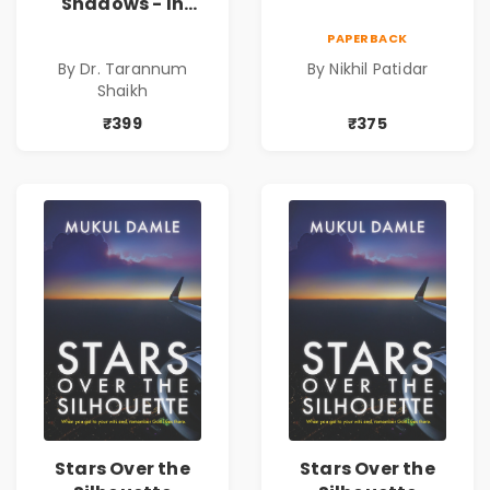
Shadows - In
Search of an
PAPERBACK
Identity| Dr.
By Dr. Tarannum
By Nikhil Patidar
Tarannum Shaikh
Shaikh
| Pre-Order
₹399
₹375
Stars Over the
Stars Over the