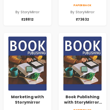
73632
PAPERBACK
By StoryMirror
By StoryMirror
₹28812
₹73632
Marketing with
Book Publishing
Storymirror
with StoryMirror |
43188
PAPERBACK