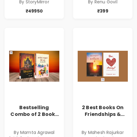
By StoryMirror
By Renu Govil
₹49950
₹399
Bestselling
2 Best Books On
Combo of 2 Books
Friendships &
of Impressive
Relationships
Stories in Marathi
With Money | Tale
By Mamta Agrawal
By Mahesh Rajurkar
( सर्वोत्कृष्ट कादंबरी
of Power, Love &