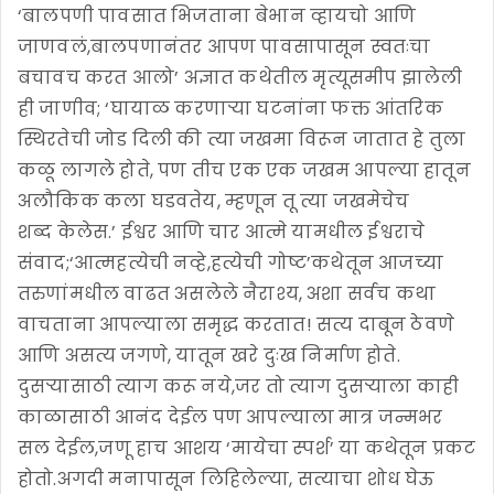
‘बालपणी पावसात भिजताना बेभान व्हायचो आणि
जाणवलं,बालपणानंतर आपण पावसापासून स्वतःचा
बचावच करत आलो’ अज्ञात कथेतील मृत्यूसमीप झालेली
ही जाणीव; ‘घायाळ करणाऱ्या घटनांना फक्त आंतरिक
स्थिरतेची जोड दिली की त्या जखमा विरून जातात हे तुला
कळू लागले होते, पण तीच एक एक जखम आपल्या हातून
अलौकिक कला घडवतेय, म्हणून तू त्या जखमेचेच
शब्द केलेस.’ ईश्वर आणि चार आत्मे यामधील ईश्वराचे
संवाद;‘आत्महत्येची नव्हे,हत्येची गोष्ट’कथेतून आजच्या
तरुणांमधील वाढत असलेले नैराश्य, अशा सर्वच कथा
वाचताना आपल्याला समृद्ध करतात! सत्य दाबून ठेवणे
आणि असत्य जगणे, यातून खरे दुःख निर्माण होते.
दुसऱ्यासाठी त्याग करू नये,जर तो त्याग दुसऱ्याला काही
काळासाठी आनंद देईल पण आपल्याला मात्र जन्मभर
सल देईल,जणू हाच आशय ‘मायेचा स्पर्श’ या कथेतून प्रकट
होतो.अगदी मनापासून लिहिलेल्या, सत्याचा शोध घेऊ