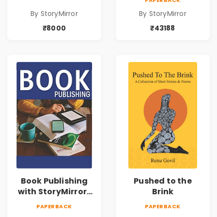
By StoryMirror
By StoryMirror
₹8000
₹43188
Book Publishing
Pushed to the
with StoryMirror |
Brink
49950
PAPERBACK
PAPERBACK