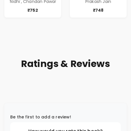
'Nidhi', Chandan Pawar
Prakash Jain
आणि प्रभावशाली
Greed | Simplest
कथांचा संच )
Way to Grow Your
₹752
₹748
Riches
Ratings & Reviews
Be the first to add a review!