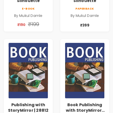
Silhouette
Silhouette
E-BOOK
PAPERBACK
By Mukul Damle
By Mukul Damle
₹199
₹190
₹399
Publishing with
Book Publishing
StoryMirror | 28812
with StoryMirror |