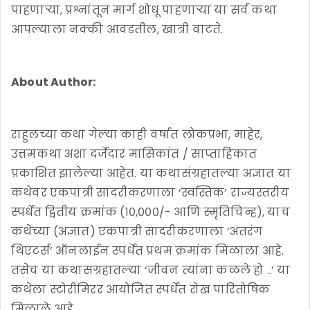
पाहणाऱ्या, प्रश्नांतून मार्ग शोधू पाहणाऱ्या या सर्व कथा
आपल्याला नक्की आवडतील, खात्री वाटते.
About Author:
राहुलच्या कथा गेल्या काही वर्षात लोकप्रभा, माहेर,
उत्तमकथा अशा दर्जेदार मासिकांत / साप्ताहिकात
प्रकाशित झालेल्या आहेत. या कथासंग्रहातल्या अज्ञात या
कथेवर एकपात्री सादरीकरणाला ‘स्वस्तिक’ राज्यस्तरीय
स्पर्धेत द्वितीय क्रमांक (१०,०००/- आणि स्मृतिचिन्ह), याच
कथेच्या (अज्ञात) एकपात्री सादरीकरणाला ‘अंतरंग
थिएटर्स’ ऑनलाईन स्पर्धेत प्रथम क्रमांक मिळाला आहे.
तसेच या कथासंग्रहातल्या ‘जीवन त्यांना कळले हो ..’ या
कथेला स्टोरीमिरर आयोजित स्पर्धेत रोख पारितोषिक
मिळाले आहे.