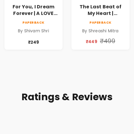
For You, I Dream
The Last Beat of
Forever | A LOVE
My Heart |
BEYOND DISTANCE,
Valentine's Day
PAPERBACK
PAPERBACK
A DREAM BEYOND
Special 10%
By Shivam Shri
By Shreashi Mitra
TIME
Discount
₹499
₹449
₹249
Ratings & Reviews