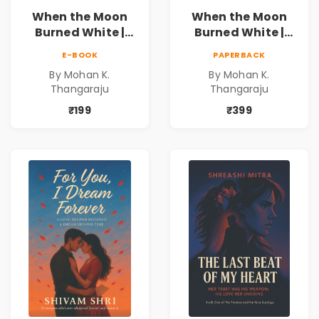
When the Moon
When the Moon
Burned White |
Burned White |
They stole his
They stole his
E-BOOK
PAPERBACK
freedom. They
freedom. They
By Mohan K.
By Mohan K.
never expected his
never expected his
Thangaraju
Thangaraju
love to fight back.
love to fight back.
₹199
₹399