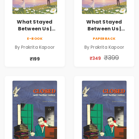
What Stayed
What Stayed
Between Us |
Between Us |
Emotional
Emotional
E-BOOK
PAPERBACK
Romance Novel
Romance Novel
By Prakrita Kapoor
By Prakrita Kapoor
₹399
₹349
₹199