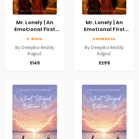
Mr. Lonely | An
Mr. Lonely | An
Emotional First
Emotional First
Love Romance
Love Romance
E-BOOK
PAPERBACK
Novel | By Deepika
Novel | By Deepika
By Deepika Reddy
By Deepika Reddy
Reddy Rajput |
Reddy Rajput
Rajput
Rajput
Pre-Order
₹149
₹299