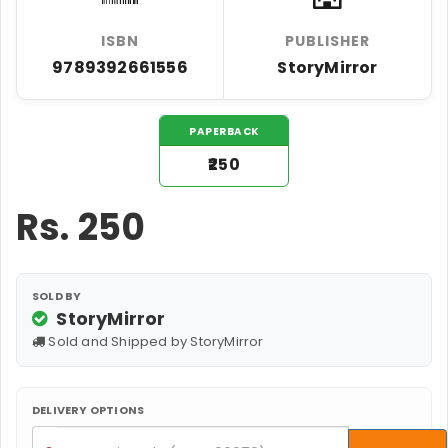
ISBN
PUBLISHER
9789392661556
StoryMirror
PAPERBACK
₹250
Rs.
250
SOLD BY
StoryMirror
Sold and Shipped by StoryMirror
DELIVERY OPTIONS