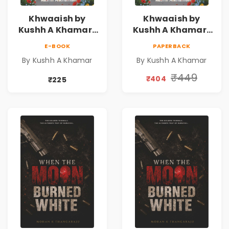
Khwaaish by
Khwaaish by
Kushh A Khamar |
Kushh A Khamar |
Literary Romance
Literary Romance
E-BOOK
PAPERBACK
Novel | Indian
Novel | Indian
By Kushh A Khamar
By Kushh A Khamar
Fiction
Fiction |
Valentine's Day
₹449
₹404
₹225
Special 10%
Discount