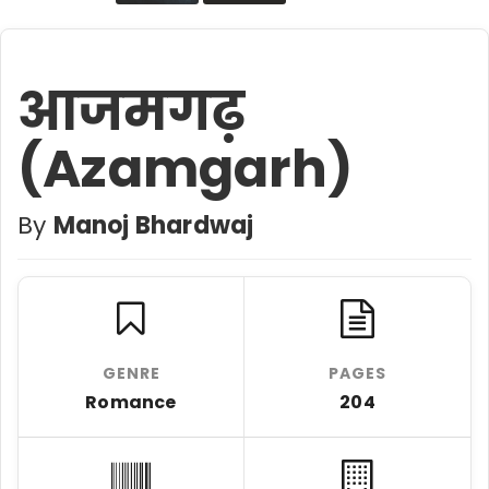
आजमगढ़
(Azamgarh)
By
Manoj Bhardwaj
GENRE
PAGES
Romance
204