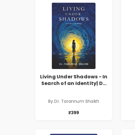
Living Under Shadows - In
Search of an Identity| Dr.
Tarannum Shaikh | Pre-
Order
By Dr. Tarannum Shaikh
₹399