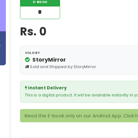
E-BOOK
₹0
Rs.
0
SOLD BY
StoryMirror
Sold and Shipped by StoryMirror
Instant Delivery
This is a digital product. It will be available instantly in
Read the E-book only on our Andriod App. Click 