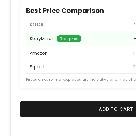
Best Price Comparison
SELLER
P
StoryMirror
Best price
Amazon
P
Flipkart
P
Prices on other marketplaces are indicative and may ch
ADD TO CART