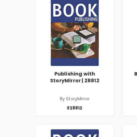
Publishing with
StoryMirror | 28812
By StoryMirror
₹28812