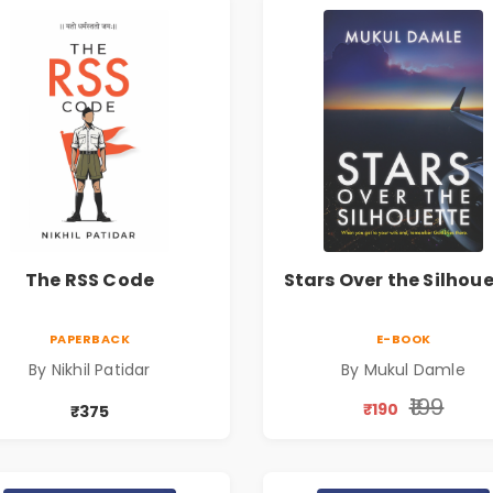
The RSS Code
Stars Over the Silhou
PAPERBACK
E-BOOK
By Nikhil Patidar
By Mukul Damle
₹199
₹190
₹375