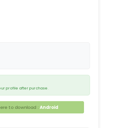
 your profile after purchase.
here to download :
Android