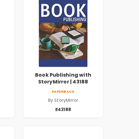
Book Publishing with
StoryMirror | 43188
PAPERBACK
By StoryMirror
₹43188