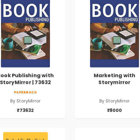
Book Publishing with
Marketing with
StoryMirror | 73632
Storymirror
PAPERBACK
By StoryMirror
By StoryMirror
₹73632
₹8000