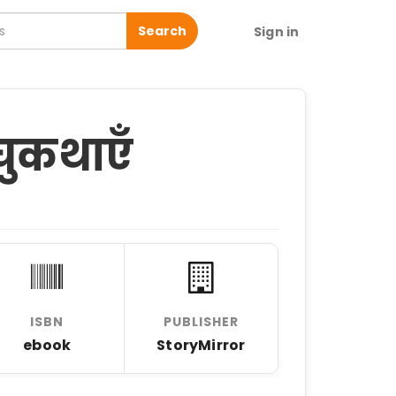
Search
Sign in
लघुकथाएँ
ISBN
PUBLISHER
ebook
StoryMirror