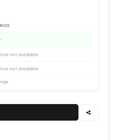
RICE
—
rice not available
rice not available
ange.