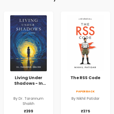
Living Under
The RSS Code
Shadows - In
Search of an
PAPERBACK
Identity| Dr.
By Dr. Tarannum
By Nikhil Patidar
Tarannum Shaikh
Shaikh
| Pre-Order
₹399
₹375