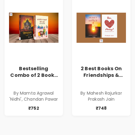
Bestselling
2 Best Books On
Combo of 2 Books
Friendships &
of Impressive
Relationships
Stories in Marathi
With Money | Tale
By Mamta Agrawal
By Mahesh Rajurkar
( सर्वोत्कृष्ट कादंबरी
of Power, Love &
'Nidhi', Chandan Pawar
Prakash Jain
आणि प्रभावशाली
Greed | Simplest
कथांचा संच )
Way to Grow Your
₹752
₹748
Riches