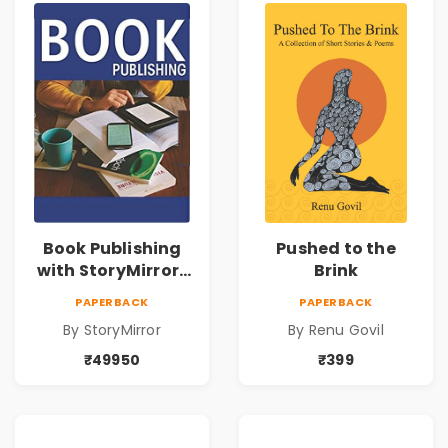
Book Publishing
Pushed to the
with StoryMirror |
Brink
49950
PAPERBACK
PAPERBACK
By StoryMirror
By Renu Govil
₹49950
₹399