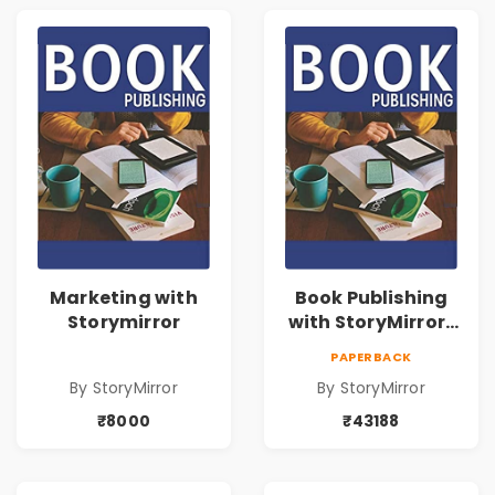
Marketing with
Book Publishing
Storymirror
with StoryMirror |
43188
PAPERBACK
By StoryMirror
By StoryMirror
₹8000
₹43188