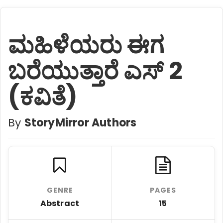
ಮಹಿಳೆಯರು ಈಗ
ಬರೆಯುತ್ತಾರೆ ಎಸ್ 2
(ಕವಿತೆ)
By
StoryMirror Authors
GENRE
PAGES
Abstract
15