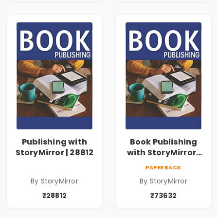
Publishing with
Book Publishing
StoryMirror | 28812
with StoryMirror |
73632
PAPERBACK
By StoryMirror
By StoryMirror
₹28812
₹73632