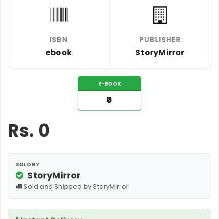
ISBN
PUBLISHER
ebook
StoryMirror
E-BOOK
₹0
Rs.
0
SOLD BY
StoryMirror
Sold and Shipped by StoryMirror