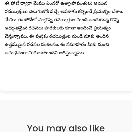
ఈ పోటీ ద్వారా మేము ఎందరో ఉత్సాహవంతులు అయిన
రచయిత్రులు వెలుగులోకి వచ్చే అవకాశం కల్పించే ప్రయత్నం చేశాం.
మేము ఈ పోటీలో పాల్గొన్న రచయిత్రుల నుండి అందుకున్న కొన్ని
అధ్భుతమైన రచనలు పాఠకులకు కూడా అందించే ప్రయత్నం
చేస్తున్నాము. ఈ పుస్తకం రచయిత్రుల నుండి మాకు అందిన
ఉత్తమమైన రచనల సంకలనం. ఈ సమాహారం మీకు మంచి
అనుభవంగా మిగులుతుందని ఆశిస్తున్నాము.
You may also like