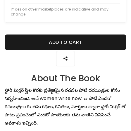
Prices on other marketplaces are indicative and may
change.
ADD TO CART
About The Book
స్టోరీ మిర్రర్ స్త్రీల కొరకు ప్రత్యేకమైన రచనల పోటీ రచయిత్రుల కోసం
నిర్వహించింది. అదే women write now. ఆ పోటీ ఎందరో
రచయిత్రుల కు తమ కథలు, కవితలు, సూక్తులు ద్వారా స్టోరీ మిర్రర్ తో
పాటు ప్రపంచంలో ఎందరో పాఠకులకు తమ వాణిని వినిపించే
అవకాశం ఇచ్చింది.