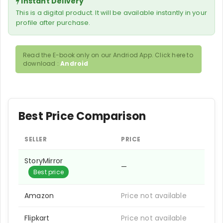
Instant Delivery
This is a digital product. It will be available instantly in your
profile after purchase.
Read the E-book only on our Andriod App. Click here to
download :
Android
Best Price Comparison
SELLER
PRICE
StoryMirror
—
Best price
Amazon
Price not available
Flipkart
Price not available