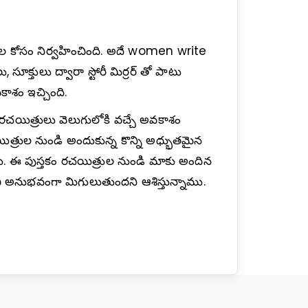
యిత్రుల కోసం నిర్వహించింది. అదే women write
క్తులు ద్వారా స్టోరీ మిర్రర్ తో పాటు
ాశం ఇచ్చింది.
యిత్రులు వెలుగులోకి వచ్చే అవకాశం
యిత్రుల నుండి అందుకున్న కొన్ని అధ్భుతమైన
ు. ఈ పుస్తకం రచయిత్రుల నుండి మాకు అందిన
నుభవంగా మిగులుతుందని ఆశిస్తున్నాము.