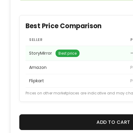
Best Price Comparison
SELLER
P
StoryMirror
Best price
Amazon
P
Flipkart
P
Prices on other marketplaces are indicative and may ch
ADD TO CART