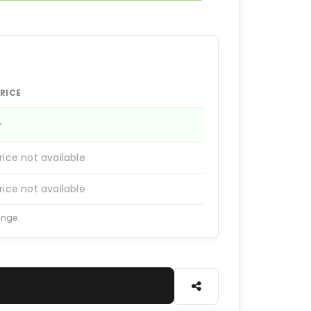
RICE
—
rice not available
rice not available
ange.