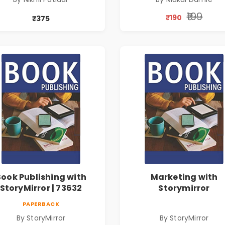
₹199
₹190
₹375
Book Publishing with
Marketing with
StoryMirror | 73632
Storymirror
PAPERBACK
By StoryMirror
By StoryMirror