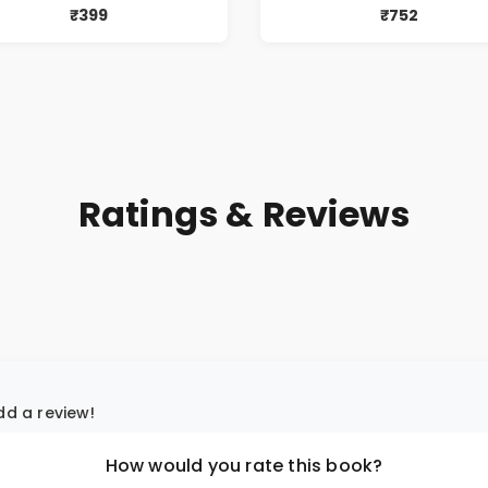
₹399
₹752
Ratings & Reviews
add a review!
How would you rate this book?