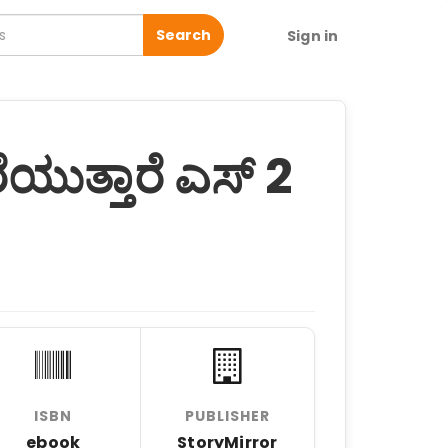
Search
Sign in
ುತ್ತಾರೆ ಎಸ್ 2
ISBN
PUBLISHER
ebook
StoryMirror