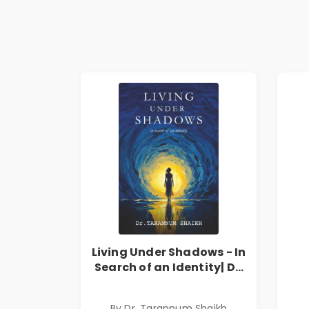
Living Under Shadows - In
Search of an Identity| Dr.
Tarannum Shaikh | Pre-
Order
By Dr. Tarannum Shaikh