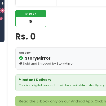
E-BOOK
₹0
Rs.
0
SOLD BY
StoryMirror
Sold and Shipped by StoryMirror
Instant Delivery
This is a digital product. It will be available instantly in
Read the E-book only on our Andriod App. Click 