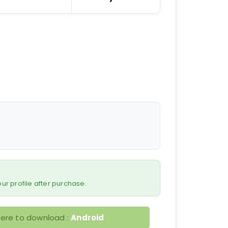
 your profile after purchase.
here to download :
Android