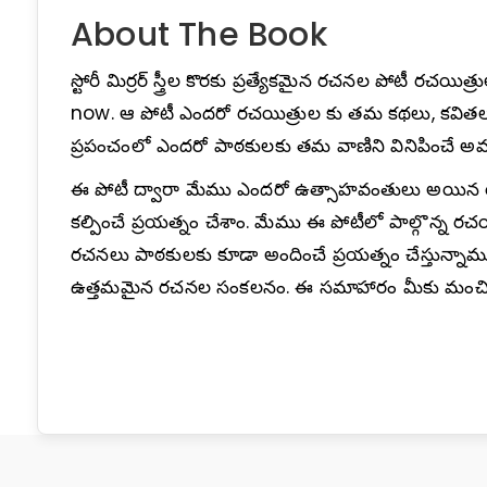
About The Book
స్టోరీ మిర్రర్ స్త్రీల కొరకు ప్రత్యేకమైన రచనల పోటీ రచ
now. ఆ పోటీ ఎందరో రచయిత్రుల కు తమ కథలు, కవితలు, సూ
ప్రపంచంలో ఎందరో పాఠకులకు తమ వాణిని వినిపించే అవక
ఈ పోటీ ద్వారా మేము ఎందరో ఉత్సాహవంతులు అయిన రచ
కల్పించే ప్రయత్నం చేశాం. మేము ఈ పోటీలో పాల్గొన్న రచ
రచనలు పాఠకులకు కూడా అందించే ప్రయత్నం చేస్తున్నామ
ఉత్తమమైన రచనల సంకలనం. ఈ సమాహారం మీకు మంచి అ