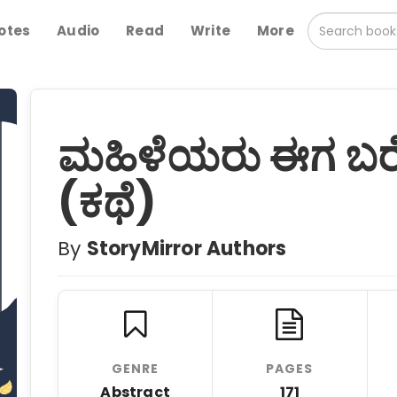
otes
Audio
Read
Write
More
ಮಹಿಳೆಯರು ಈಗ ಬರೆಯ
(ಕಥೆ)
By
StoryMirror Authors
GENRE
PAGES
Abstract
171