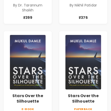
Identity| Dr.
By Dr. Tarannum
By Nikhil Patidar
Tarannum Shaikh
Shaikh
| Pre-Order
₹399
₹375
Stars Over the
Stars Over the
Silhouette
Silhouette
E-BOOK
PAPERBACK