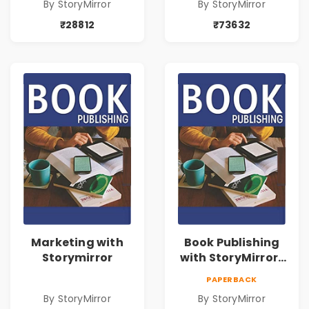
By StoryMirror
By StoryMirror
₹28812
₹73632
Marketing with
Book Publishing
Storymirror
with StoryMirror |
43188
PAPERBACK
By StoryMirror
By StoryMirror