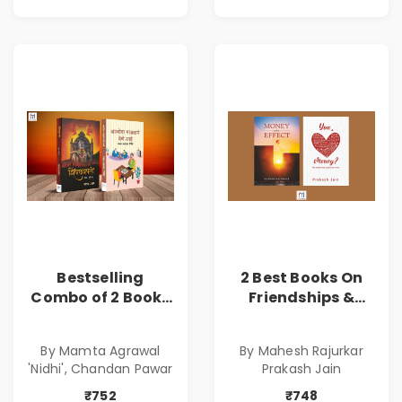
Bestselling
2 Best Books On
Combo of 2 Books
Friendships &
of Impressive
Relationships
Stories in Marathi
With Money | Tale
By Mamta Agrawal
By Mahesh Rajurkar
( सर्वोत्कृष्ट कादंबरी
of Power, Love &
'Nidhi', Chandan Pawar
Prakash Jain
आणि प्रभावशाली
Greed | Simplest
कथांचा संच )
Way to Grow Your
₹752
₹748