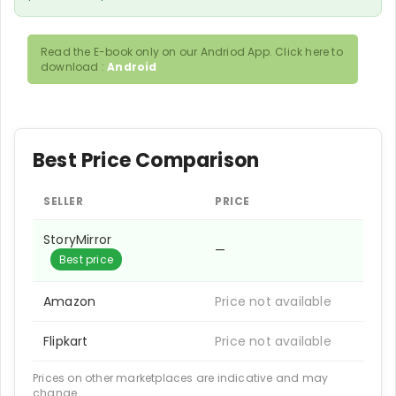
Read the E-book only on our Andriod App. Click here to
download :
Android
Best Price Comparison
SELLER
PRICE
StoryMirror
—
Best price
Amazon
Price not available
Flipkart
Price not available
Prices on other marketplaces are indicative and may
change.