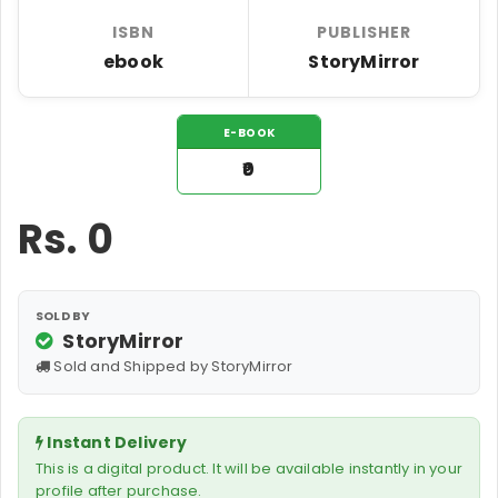
ISBN
PUBLISHER
ebook
StoryMirror
E-BOOK
₹0
Rs.
0
SOLD BY
StoryMirror
Sold and Shipped by StoryMirror
Instant Delivery
This is a digital product. It will be available instantly in your
profile after purchase.