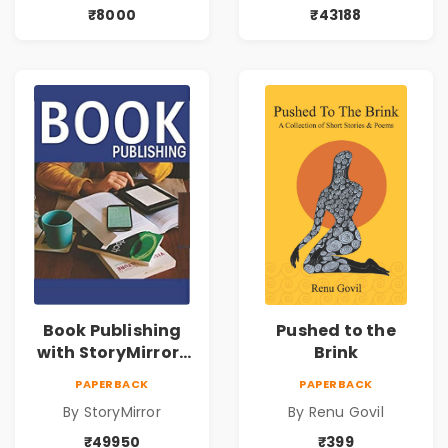
₹8000
₹43188
Book Publishing
Pushed to the
with StoryMirror |
Brink
49950
PAPERBACK
PAPERBACK
By StoryMirror
By Renu Govil
₹49950
₹399