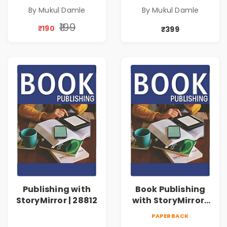
By Mukul Damle
By Mukul Damle
₹199
₹190
₹399
Publishing with
Book Publishing
StoryMirror | 28812
with StoryMirror |
73632
PAPERBACK